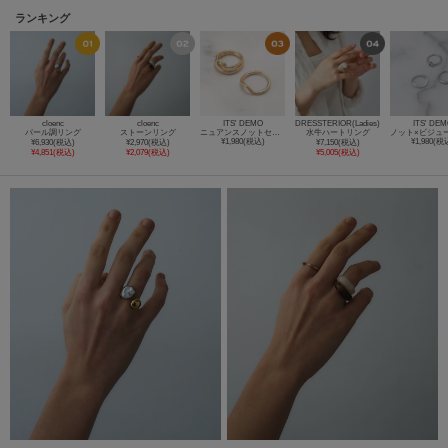
ランキング
cloenc
cloenc
ITS' DEMO
DRESSTERIOR(Ladies)
ITS' DE
パール調リング
ストーンリング
ニュアンスノットセットリング
水牛ハートリング
¥1,980(税込)
¥1,980(税
¥6,930(税込)
¥2,970(税込)
¥7,150(税込)
¥4,851(税込)
¥2,079(税込)
¥5,005(税込)