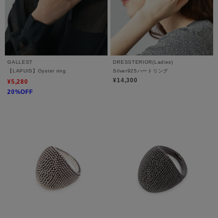
GALLEST
DRESSTERIOR(Ladies)
【LAPUIS】Oyster ring
Silver925ハートリング
¥14,300
¥5,280
20%OFF