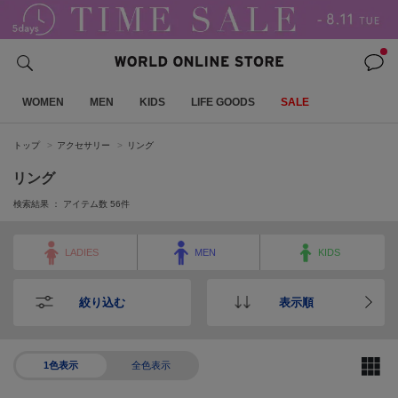
WOMEN
MEN
KIDS
LIFE GOODS
SALE
トップ
アクセサリー
リング
リング
検索結果 ： アイテム数
56
件
LADIES
MEN
KIDS
絞り込む
表示順
1色表示
全色表示