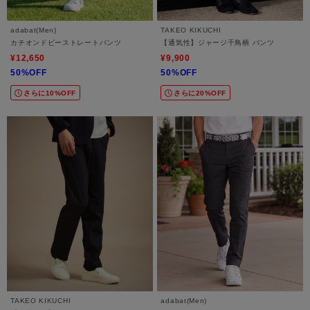
adabat(Men)
TAKEO KIKUCHI
カチオンドビーストレートパンツ
【通気性】ジャージ千鳥柄 パンツ
¥12,650
¥9,900
50%OFF
50%OFF
さらに10%OFF
さらに20%OFF
TAKEO KIKUCHI
adabat(Men)