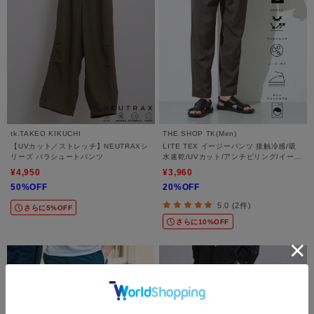
tk.TAKEO KIKUCHI
THE SHOP TK(Men)
【UVカット／ストレッチ】NEUTRAXシ
LITE TEX イージーパンツ 接触冷感/吸
リーズ パラシュートパンツ
水速乾/UVカット/アンチピリング/イージ
ーケア/洗濯機OK/セットアップ可
¥4,950
¥3,960
50%OFF
20%OFF
5.0 (2件)
さらに5%OFF
さらに10%OFF