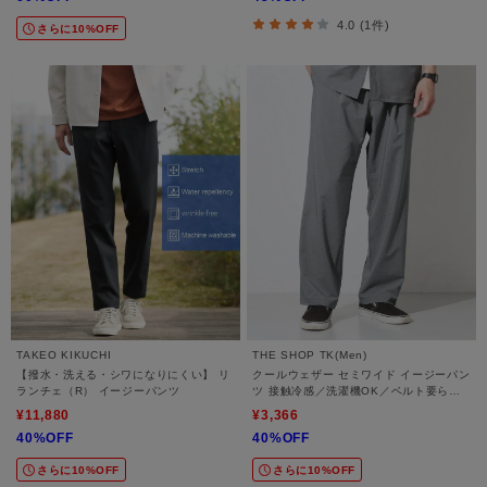
4.0 (1件)
さらに10%OFF
TAKEO KIKUCHI
THE SHOP TK(Men)
【撥水・洗える・シワになりにくい】 リ
クールウェザー セミワイド イージーパン
ランチェ（R） イージーパンツ
ツ 接触冷感／洗濯機OK／ベルト要らず
／セットアップ可
¥11,880
¥3,366
40%OFF
40%OFF
さらに10%OFF
さらに10%OFF