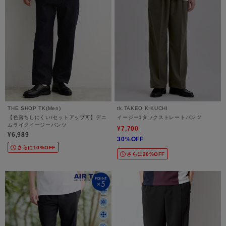
THE SHOP TK(Men)
tk.TAKEO KIKUCHI
【色落ちしにくい/セットアップ可】デニ
イージー1タックストレートパンツ
ムライクイージーパンツ
¥7,700
¥6,989
30%OFF
さらに10%OFF
さらに20%OFF