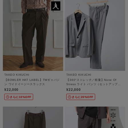
TAKEO KIKUCHI
TAKEO KIKUCHI
【BOWLER HAT LABEL】TWギャバジ
【360°ストレッチ／軽量】None Of
ン ワイドイージースラックス
Stress ライト パンツ（セットアップ対
応）
¥22,000
¥22,000
さらに10%OFF
さらに20%OFF