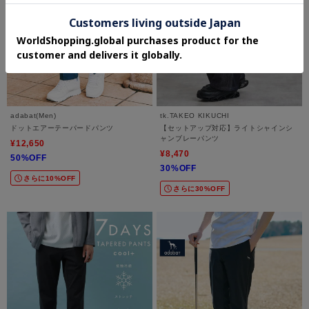
adabat(Men)
tk.TAKEO KIKUCHI
ドットエアーテーパードパンツ
【セットアップ対応】ライトシャインシ
ャンブレーパンツ
¥12,650
¥8,470
50%OFF
30%OFF
さらに10%OFF
さらに30%OFF