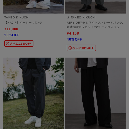
TAKEO KIKUCHI
tk.TAKEO KIKUCHI
【KAJIF】イージー パンツ
AIRY DRYセミワイドストレートパンツ/
吸水速乾/UVカット/マシーンウォッシャ
¥11,000
ブル/洗濯可/イージーケア/ワイドストレ
¥4,158
50%OFF
ートパンツ
40%OFF
さらに15%OFF
さらに10%OFF