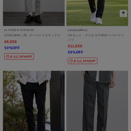
tk.TAKEO KIKUCHI
adabat(Men)
COOLMAX（R）テーパードスラックス
UVカット クールコア(R)テーパードパ
ンツ
¥6,050
¥11,550
50%OFF
50%OFF
さらに10%OFF
さらに10%OFF