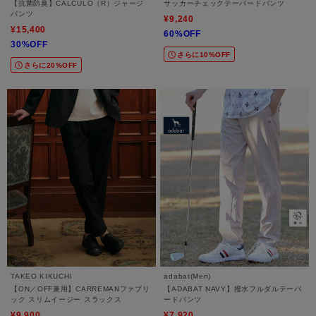
【抗菌防臭】CALCULO（R）ジャージ
サッカーチェックテーパードパンツ
パンツ
¥9,240
¥15,400
60%OFF
30%OFF
さらに10%OFF
さらに20%OFF
TAKEO KIKUCHI
adabat(Men)
【ON／OFF兼用】CARREMANファブリ
【ADABAT NAVY】撥水フルダルテーパ
ック スリムイージー スラックス
ードパンツ
¥9,900
¥7,920