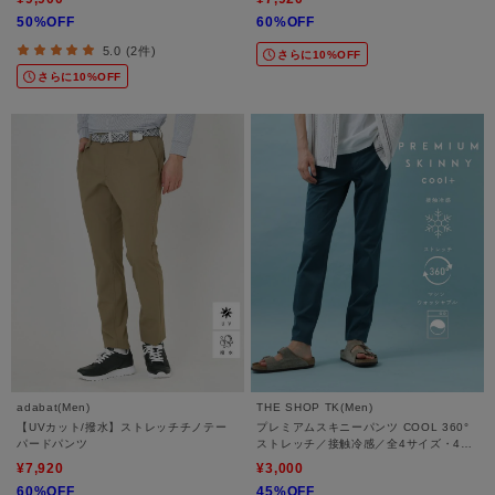
50%OFF
60%OFF
5.0 (2件)
さらに10%OFF
さらに10%OFF
adabat(Men)
THE SHOP TK(Men)
【UVカット/撥水】ストレッチチノテー
プレミアムスキニーパンツ COOL 360°
パードパンツ
ストレッチ／接触冷感／全4サイズ・4色
展開
¥7,920
¥3,000
60%OFF
45%OFF