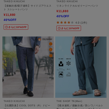
TAKEO KIKUCHI
TAKEO KIKUCHI
【接触冷感/吸汗速乾】サイドゴアウエス
リネンライクカルゼイージーパンツ
ト ストレートパンツ
¥11,880
¥11,880
40%OFF
40%OFF
4.0 (1件)
さらに10%OFF
さらに10%OFF
TAKEO KIKUCHI
THE SHOP TK(Men)
【抗菌防臭】COOL DOTS（R）ドビー
【吸水速乾／接触冷感／防シワ／ベルト