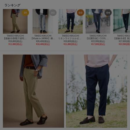
ランキング
TAKEO KIKUCHI
TAKEO KIKUCHI
TAKEO KIKUCHI
TAKEO KIKUCHI
TAKEO KIK
【接触冷感/吸汗速乾】サイドゴアウエスト ストレートパンツ
【Made in JAPAN】播州織 ヘリンボン ストレート パンツ
リネンライクカルゼイージーパンツ
【抗菌防臭】COOL DOTS（R）ドビープリント パンツ
¥19,800(税込)
¥26,400(税込)
¥19,800(税込)
¥22,000(税込)
¥17,600(税
¥11,880(税込)
¥18,480(税込)
¥11,880(税込)
¥17,600(税込)
¥10,560(税