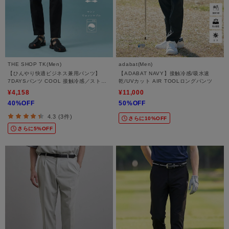
THE SHOP TK(Men)
adabat(Men)
【ひんやり快適ビジネス兼用パンツ】
【ADABAT NAVY】接触冷感/吸水速
7DAYSパンツ COOL 接触冷感／ストレ
乾/UVカット AIR TOOLロングパンツ
ッチ／ON・OFF兼用
¥4,158
¥11,000
40%OFF
50%OFF
4.3 (3件)
さらに10%OFF
さらに5%OFF