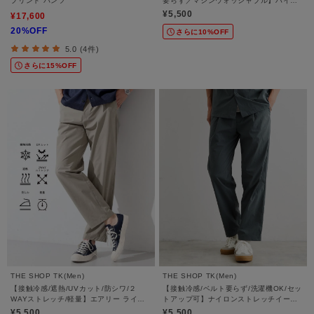
プリント パンツ
要らず／マシンウォッシャブル】ハイド
ロクールイージーパンツ
¥5,500
¥17,600
20%OFF
さらに10%OFF
5.0 (4件)
さらに15%OFF
THE SHOP TK(Men)
THE SHOP TK(Men)
【接触冷感/遮熱/UVカット/防シワ/２
【接触冷感/ベルト要らず/洗濯機OK/セッ
WAYストレッチ/軽量】エアリー ライト
トアップ可】ナイロンストレッチイージ
テックス イージーパンツ
ーパンツ
¥5,500
¥5,500