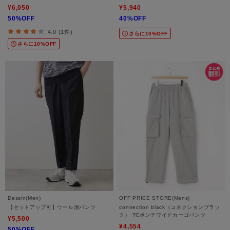
¥6,050
¥5,940
50%OFF
40%OFF
4.0 (1件)
さらに10%OFF
さらに10%OFF
Dessin(Men)
OFF PRICE STORE(Mens)
【セットアップ可】ウール混パンツ
connection black（コネクションブラッ
ク） TCポンチワイドカーゴパンツ
¥5,500
¥4,554
50%OFF