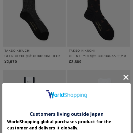
TAKEO KIKUCHI
TAKEO KIKUCHI
GLEN CLYDE別注 CORDURACHECK
GLEN CLYDE別注 CORDURAソックス
¥2,970
¥2,860