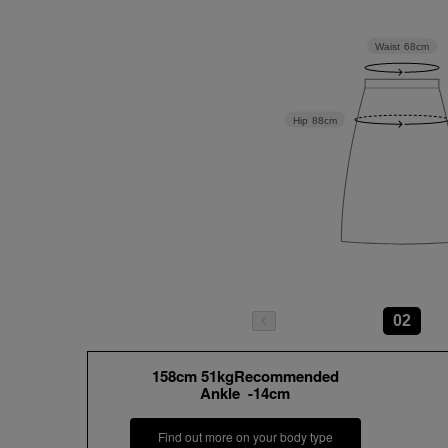
Waist
68cm
Hip
88cm
02
158cm 51kgRecommended
Ankle -14cm
Find out more on your body type