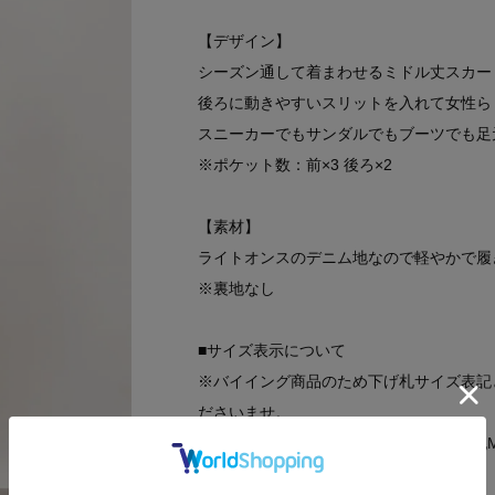
【デザイン】
シーズン通して着まわせるミドル丈スカー
後ろに動きやすいスリットを入れて女性ら
スニーカーでもサンダルでもブーツでも足
※ポケット数：前×3 後ろ×2
【素材】
ライトオンスのデニム地なので軽やかで履
※裏地なし
■サイズ表示について
※バイイング商品のため下げ札サイズ表記
ださいませ。
ワールドサイズコード02=製品サイズ表記