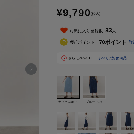
¥9,790
(税込)
83
お気に入り登録数
人
70
ポイント
獲得ポイント：
詳
さらに20%OFF
すべての対象商品
サックス(090)
ブルー(092)