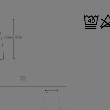
Length
79cm