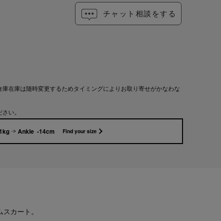
チャット相談をする
倉庫在庫は随時変更するためタイミングによりお取り寄せがかなわな
ださい。
1kg
Ankle -14cm
Find your size
デニムスカート。