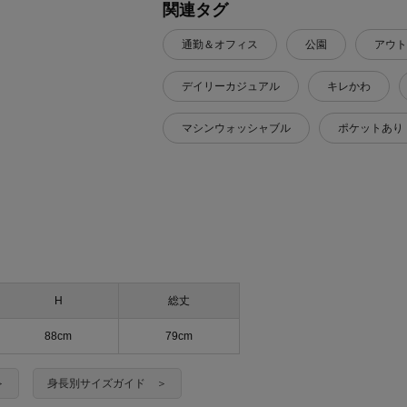
関連タグ
通勤＆オフィス
公園
アウト
デイリーカジュアル
キレかわ
マシンウォッシャブル
ポケットあり
H
総丈
88cm
79cm
＞
身長別サイズガイド ＞