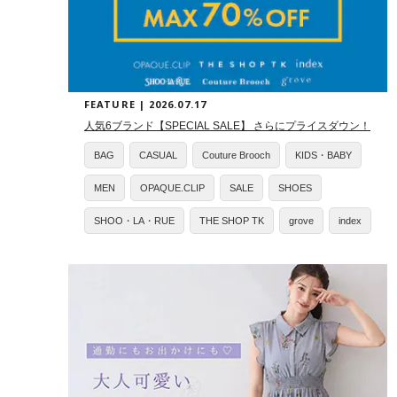
FEATURE | 2026.07.17
人気6ブランド【SPECIAL SALE】 さらにプライスダウン！
BAG
CASUAL
Couture Brooch
KIDS・BABY
MEN
OPAQUE.CLIP
SALE
SHOES
SHOO・LA・RUE
THE SHOP TK
grove
index