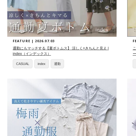
FEATURE | 2026.07.03
F
通勤にもマッチする【夏ボトムス】 涼しく×きちんと見え |
index（インデックス）
ー
CASUAL
index
通勤