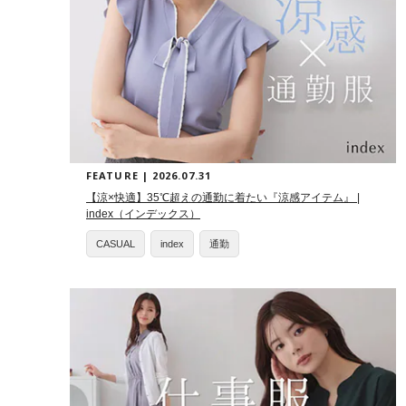
FEATURE | 2026.07.31
【涼×快適】35℃超えの通勤に着たい『涼感アイテム』 |
index（インデックス）
CASUAL
index
通勤