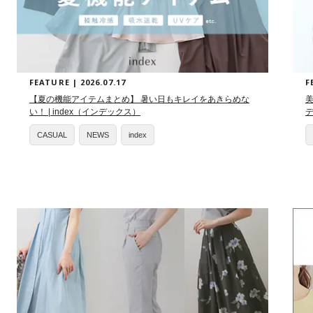
FEATURE | 2026.07.17
F
【夏の機能アイテムまとめ】 暑い日もキレイをあきらめな
美
い！ | index（インデックス）
CASUAL
NEWS
index