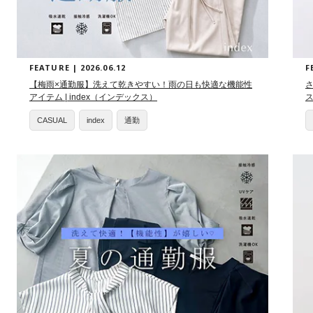
FEATURE | 2026.06.12
F
【梅雨×通勤服】洗えて乾きやすい！雨の日も快適な機能性
さ
アイテム | index（インデックス）
CASUAL
index
通勤