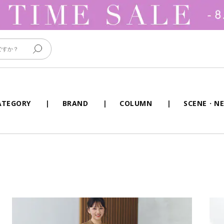
ATEGORY
BRAND
COLUMN
SCENE・NE