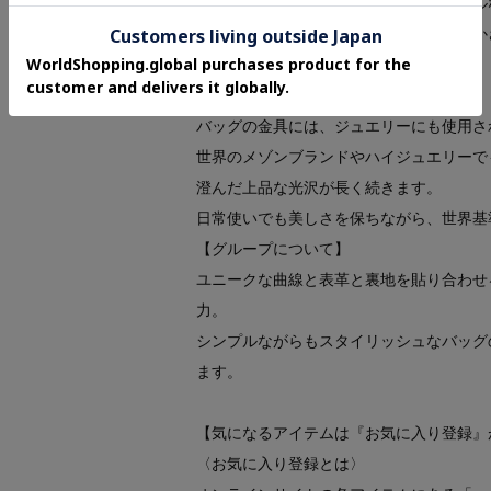
シュリンク（収縮）加工によるナチュラル
が比較的目立ちにくく、使うほどに柔らか
＜パラディウムメッキ＞
バッグの金具には、ジュエリーにも使用さ
世界のメゾンブランドやハイジュエリーで
澄んだ上品な光沢が長く続きます。
日常使いでも美しさを保ちながら、世界基
【グループについて】
ユニークな曲線と表革と裏地を貼り合わせ
力。
シンプルながらもスタイリッシュなバッグ
ます。
【気になるアイテムは『お気に入り登録』
〈お気に入り登録とは〉