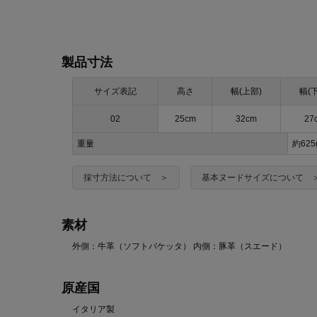
製品寸法
サイズ表記
高さ
幅(上部)
幅(
02
25cm
32cm
27
重量
約62
採寸方法について ＞
基本ヌードサイズについて 
素材
外側：牛革（ソフトバケッタ） 内側：豚革（スエード）
原産国
イタリア製