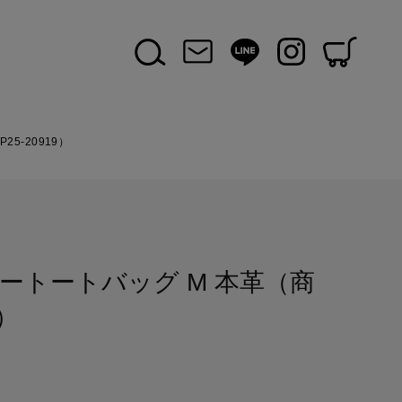
5-20919）
ートートバッグ M 本革（商
9）