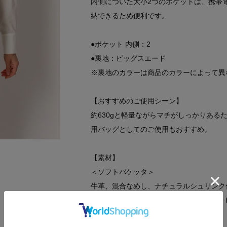
内側についた大小2つのポケットは、携帯
納できるため便利です。
●ポケット 内側：2
●裏地：ピッグスエード
※裏地のカラーは商品のカラーによって異
【おすすめのご使用シーン】
約630gと軽量ながらマチがしっかりあ
用バッグとしてのご使用もおすすめ。
【素材】
＜ソフトバケッタ＞
牛革、混合なめし、ナチュラルシュリンク
イタリアの老舗タンナーのレザーを採用。H
感と深みを際立たせています。