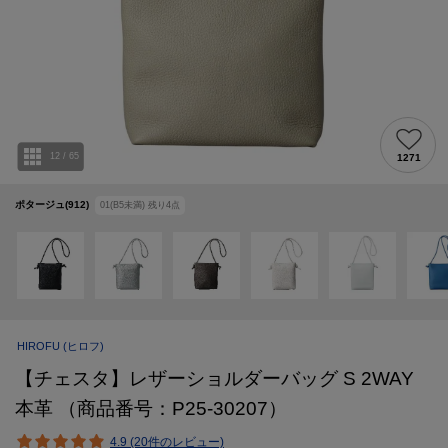
12
/
65
1271
ポタージュ(912)
01(B5未満)
残り
4
点
HIROFU
(ヒロフ)
【チェスタ】レザーショルダーバッグ S 2WAY
本革 （商品番号：P25-30207）
4.9 (20件のレビュー)