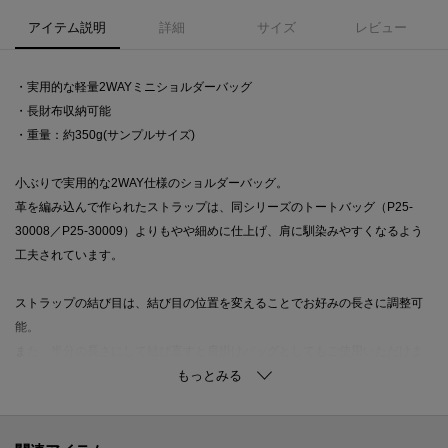
アイテム説明
詳細
サイズ
レビュー
・実用的な軽量2WAYミニショルダーバッグ
・長財布収納可能
・重量：約350g(サンプルサイズ)
小ぶりで実用的な2WAY仕様のショルダーバッグ。
革を編み込んで作られたストラップは、同シリーズのトートバッグ（P25-
30008／P25-30009）よりもやや細めに仕上げ、肩に馴染みやすくなるよう
工夫されています。
ストラップの結び目は、結び目の位置を変えることでお好みの長さに調整可
能。
また、半分の長さにして結び直すと肩掛けバッグとしてもご使用いただけま
す。
結び目を鞄の外側に出したり内側にしまうことでデザインを変えることもで
きるので、スタイリングや使用シーンに合わせて印象の変化をお愉しみくだ
さい。