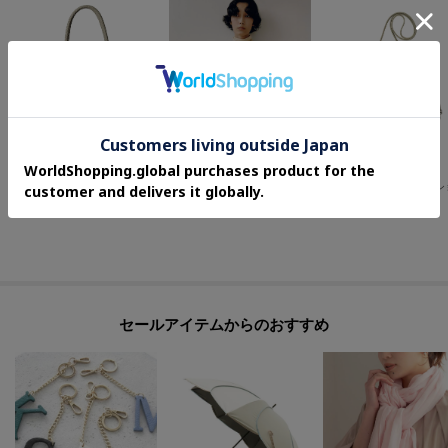
HIROFU
HIROFU
HIROFU
【チェスタ】レザートートバッグ M 本革 （商品番号：P25-30008）
【チェスタ】レザートートバッグ L 本革 A4サイズ ビジネスバッグ ※WEB限定（商品番号：P25－30500）
¥
49,500
¥
60,500
¥
79,200
セールアイテムからのおすすめ