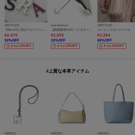
UNTITLED
one'sterrace
UNTITLED
【MILOS】別注アルファベットチャーム
【晴雨兼用/UV】バイカラーパイピング 長傘
コットンリネンストール
¥
2,475
¥
2,552
¥
3,564
50
%OFF
20
%OFF
60
%OFF
さらに15%OFF
さらに10%OFF
さらに20%OFF
#上質な本革アイテム
HIROFU
HIROFU
HIROFU