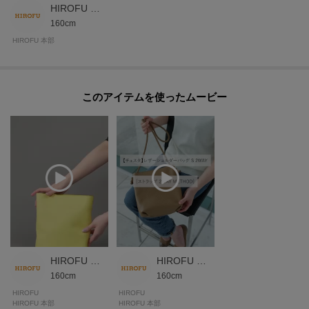
HIROFU 本部スタッフ
160cm
※商品ご購入時にお渡しするお買上げ証明書にお取り扱い上のご注意とお手
HIROFU 本部
入れについての表示がございますのでよくお読みください。
※照明の関係により、実際よりも色味が違って見える場合があります。ま
このアイテムを使ったムービー
た、パソコン・スマートフォンなどの環境により、若干製品と画像のカラー
が異なる場合もございます。
モデル情報：身長165cm B81 W60 H91
HIROFU 本部スタッフ
HIROFU 本部スタッフ
160cm
160cm
HIROFU
HIROFU
HIROFU 本部
HIROFU 本部