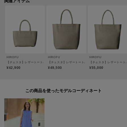
関連アイテム
コンパクトなサイズですが長財布を縦向きに収納でき、内側にはカードケー
スが入るサイズのポケット付き。
口元にはマグネットフラップがついているため安心してお持ちいただけま
す。
サイズ違いで【チェスタ】スマートフォン用ミニレザーショルダーバッグ S
2WAY 本革（商品番号：P25-30306）もご用意しております。
HIROFU
HIROFU
HIROFU
【チェスタ】レザートートバッグ S 本革 （商品番号：P25－30530）
【チェスタ】レザートートバッグ M 本革 （商品番号：P25
【チェスタ】レザートートバッ
●ポケット数：内側パッチポケット×1
¥42,900
¥49,500
¥55,000
●マグネット開閉
●ショルダーストラップ調整可
●裏地無し
この商品を使った
※ショルダーストラップは鞄から外した状態で発送いたします。
※ホールに通しお好みの長さでお使いください。
【おすすめのご使用シーン】
お買い物やお散歩などサッとお出かけしたい時に便利な実用的なサイズ。