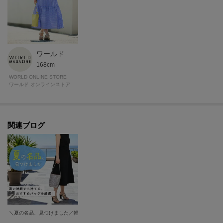
斜め掛けにすると両手が空くため、ご家族やご友人とのレジャー、日帰り観
光や旅行などアクティブなシーンでも活躍します。
【素材】
牛革、クロームなめし、シュリンク型押し。
ワールド マガジン
一枚でも伸びにくく、リッチな厚みが特徴の牛革を採用しています。
168cm
WORLD ONLINE STORE
ワールド オンラインストア
【シリーズについて】
裏地をつけず一枚革で仕上げられた軽量なシリーズ、「チェスタ」。
シンプルなボディに映える革を編み込んで作られた細身のハンドルは、デザ
インのアクセントになっています。
関連ブログ
【気になるアイテムは『お気に入り登録』がおすすめです】
〈お気に入り登録とは〉
オンラインサイトの各アイテムにある「ハートマーク」をクリックして簡単
に追加できます！
お気に入りアイテムが、在庫残りわずか・再入荷などキャンペーン対象にな
＼夏の名品、見つけました／軽さと涼感で選ぶ3つのバッグ
った場合にお知らせいたします。