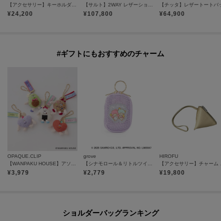
【アクセサリー】キーホルダー ストラップ レザー 本革（商品番号：P25-65510）
【サルト】2WAY レザーショルダーバッグ S 本革（商品番号：P25-35520）
¥
24,200
¥
107,800
¥
64,900
#ギフトにもおすすめのチャーム
OPAQUE.CLIP
grove
HIROFU
【WANPAKU HOUSE】アソートパペットチャーム
【シナモロール＆リトルツインスターズ】メッシュチャームポーチ
【アクセサリー
¥
3,979
¥
2,779
¥
19,800
ショルダーバッグランキング