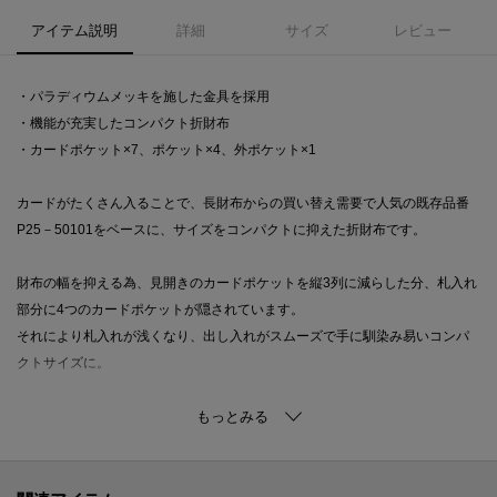
アイテム説明
詳細
サイズ
レビュー
・パラディウムメッキを施した金具を採用
・機能が充実したコンパクト折財布
・カードポケット×7、ポケット×4、外ポケット×1
カードがたくさん入ることで、長財布からの買い替え需要で人気の既存品番
P25－50101をベースに、サイズをコンパクトに抑えた折財布です。
財布の幅を抑える為、見開きのカードポケットを縦3列に減らした分、札入れ
部分に4つのカードポケットが隠されています。
それにより札入れが浅くなり、出し入れがスムーズで手に馴染み易いコンパ
クトサイズに。
カードポケット以外のポケットは大小計5カ所。
見開きの良い小銭入れの裏には、かなり大きめなポケットを配置。
レシートやメモ、ポイントカードなど、とにかくまとめて財布に入れておき
たい派には便利なポイントです。