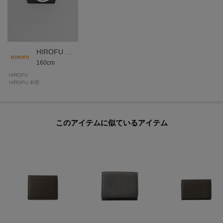
の素材に仕上げました。
＜パラディウムメッキ＞
バッグの金具には、ジュエリーにも使用される良質なパラディウムメッキを
施しています。
HIROFU 本部スタッフ
160cm
世界のメゾンブランドやハイジュエリーでも採用されるほどのグレードを誇
り、傷やくすみに強く、澄んだ上品な光沢が長く続きます。
HIROFU
HIROFU 本部
日常使いでも美しさを保ちながら、世界基準のクオリティを実感していただ
ける仕上がりです。
このアイテムに似ているアイテム
【グループについて】
ヒロフの人気小物に機能をプラスマイナス（＝イタリア語：「ピウメノ」）
し、ミニマルでコンパクトに仕上げました。
キラリと光るHのメタルを引手にあしらい、シャープでスマートな趣を添えて
います。
【気になるアイテムは『お気に入り登録』がおすすめです】
＜お気に入り登録とは＞