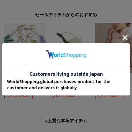
取り扱い方法に関して商品に付いている洗濯ネーム・注意下げ札をご確認く
ださい。
セールアイテムからのおすすめ
◆注文取り消し・返品が可能です。商品着荷後の返品も可能です。（ただし
返品送料はお客様負担になります。）
◆お届け時期の違う予約商品を、複数点カートに入れた場合、カートグルー
プは1つになり、商品が全て揃ってからの発送となります。
各お届け時期毎に、商品の発送をご希望の場合は1点づつカートに入れてご購
入ください。
カートグループについてはこちら
UNTITLED
one'sterrace
UNTITLED
【MILOS】別注アルファベットチャーム
【晴雨兼用/UV】バイカラーパイピング 長傘
コットンリネンストール
¥
2,475
¥
2,552
¥
3,564
50
%OFF
20
%OFF
60
%OFF
さらに15%OFF
さらに10%OFF
さらに20%OFF
#上質な本革アイテム