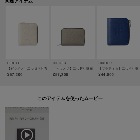
関連アイテム
また、外ポケットは、ICカードなど取り出さずにそのまま使用したいカード
の収納に最適です。
●札入れ×1、小銭入れ（スナップ開閉）×1、カードポケット×7、ポケット
×4、外ポケット×1
●スナップ開閉
●裏地：羊革（一部ビスコース）
※裏地のカラーは商品のカラーによって異なります。
HIROFU
HIROFU
HIROFU
【ピウメノ】二つ折り財布 レザー コンパクトウォレット 本革（商品番号：P25-65310
【ピウメノ】二つ折り財布 ラウンドファスナー レザーウォレ
【プラティカ】二つ折り財布 
【素材】
¥57,200
¥57,200
¥44,000
＜CMH（クロモエイチ）＞
牛革、クロームなめし、小シボ型押し。
しなやかで伸縮性が高い、14ヵ月以下の小さなメス牛のみを使用。
このアイテムを使ったムービー
丁寧にクロームなめしをする事で軽量に仕上がり、絶妙なニュアンスカラー
を美しく表現する事も可能です。
質感はヒロフの定番オリジナル素材「ソフトバケッタ」よりもマットで落ち
着いた印象に。
小さなシボを型押し加工する事で革の表情も均一化され、上品で端正な印象