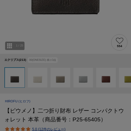
1
/
25
554
エクリプス(213)
00(ONESIZE)
残り
3
点
HIROFU
(ヒロフ)
【ピウメノ】二つ折り財布 レザー コンパクトウ
ォレット 本革（商品番号：P25-65405）
5.0 (12件のレビュー)