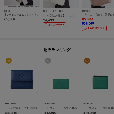
grove
Reflect
SHOO・LA・RUE
【シナモロール＆リトルツインスターズ】リボンショルダー
【Lee別注／撥水】7ポケットショルダーバッグ
¥
5,479
¥
5,500
¥
4,499
50
%OFF
さらに5%OFF
さらに10%OFF
財布ランキング
HIROFU
HIROFU
HIROFU
【センプレ】二つ折り財布 レザー ウォレット 本革（商品番号：P25-50704）
【ピウメノ】三つ折り財布 レザー コンパクトウォレット 
【ピウメノ】二つ折り財布
¥41,800
¥42,900
¥46,200