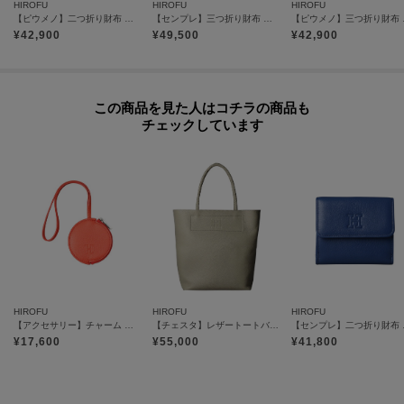
HIROFU
HIROFU
HIROFU
オンラインサイトの各アイテムにある「ハートマーク」をクリックして簡単
【ピウメノ】二つ折り財布 レザー コンパクトウォレット 本革（商品番号：P25－65511）
【センプレ】三つ折り財布 レザー ウォレット 本革（商品番号：P25-50330）
【ピウメノ】三つ折
に追加できます！
¥
42,900
¥
49,500
¥
42,900
お気に入りアイテムが、在庫残りわずか・再入荷などキャンペーン対象にな
った場合にお知らせいたします。
この商品を見た人はコチラの商品も
※商品ご購入時にお渡しするお買上げ証明書にお取り扱い上のご注意とお手
チェックしています
入れについての表示がございますのでよくお読みください。
※照明の関係により、実際よりも色味が違って見える場合があります。ま
た、パソコン・スマートフォンなどの環境により、若干製品と画像のカラー
が異なる場合もございます。
【プレオーダー商品をご注文時の注意点】
HIROFU
HIROFU
HIROFU
◆お届け予定について
【アクセサリー】チャーム ポーチ レザー 本革（商品番号：P25－65612）
【チェスタ】レザートートバッグ L 本革 A4サイズ ビジネスバッグ（商品番号：P25-30009）
【センプレ】二つ
工場の生産の都合上、お届け予定が変更になる場合がございます。
¥
17,600
¥
55,000
¥
41,800
発送日の前後については予めご了承ください。
◆商品画像・商品情報について
実際の商品と仕様、加工、サイズ、素材等が若干異なる場合がございます。