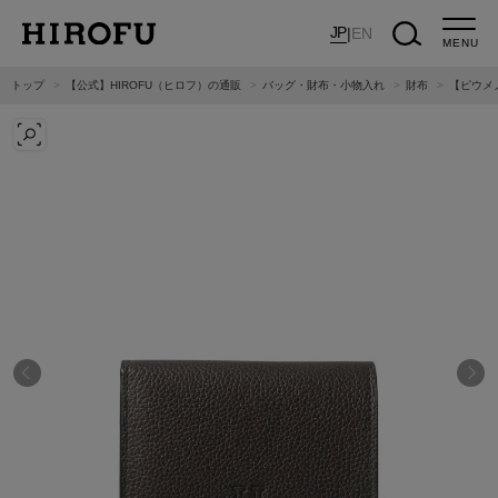
JP
|
EN
MENU
トップ
【公式】HIROFU（ヒロフ）の通販
バッグ・財布・小物入れ
財布
【ピウメノ