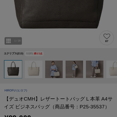
1
/
20
87
エクリプス(213)
02(B5)
残り
1
点
HIROFU
(ヒロフ)
【デュオCMH】レザートートバッグ L 本革 A4サ
イズ ビジネスバッグ（商品番号：P25-35537）