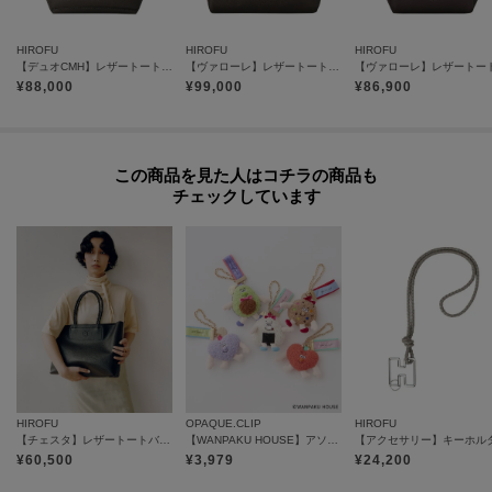
＜Riri®社のスイス製ファスナー＞
HIROFU
HIROFU
HIROFU
滑らかな操作性や美しい光沢が特徴。
【デュオCMH】レザートートバッグ M 本革 ビジネスバッグ（商品番号：P25-35435）
【ヴァローレ】レザートートバッグ L A4サイズ ビジネスバッグ本革（商品番号：P25-35314）
¥
88,000
¥
99,000
¥
86,900
【グループについて】
シンプルなデザインの中にも、2種類の太さのステッチングがさり気ないポイ
ントになっている「デュオ」。
この商品を見た人はコチラの商品も
太さの違ったステッチが「二重奏」のようにみえることから名付けられまし
チェックしています
た。
【気になるアイテムは『お気に入り登録』がおすすめです】
〈お気に入り登録とは〉
オンラインサイトの各アイテムにある「ハートマーク」をクリックして簡単
に追加できます！
お気に入りアイテムが、在庫残りわずか・再入荷などキャンペーン対象にな
った場合にお知らせいたします。
HIROFU
OPAQUE.CLIP
HIROFU
【チェスタ】レザートートバッグ L 本革 A4サイズ ビジネスバッグ ※WEB限定（商品番号：P25－30500）
【WANPAKU HOUSE】アソートパペットチャーム
¥
60,500
¥
3,979
¥
24,200
※商品ご購入時にお渡しするお買上げ証明書にお取り扱い上のご注意とお手