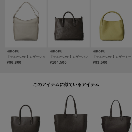
●裏地：ピッグスエード（一部コットン）
※裏地のカラーは商品のカラーによって異なります。
【おすすめのご使用シーン】
A4サイズの書類やパソコンを持ち歩くお仕事や習い事等のシーンを想定し、
軽めのボディでありながらも丈夫な作りで日常使いしやすい仕様です。
HIROFU
HIROFU
HIROFU
【素材】
【デュオCMH】レザーショルダーバッグ M 2WAY 本革（商品番号：P25-35430）
【デュオCMH】レザーハンドバッグ L 2WAY 本革 A4サ
【デュオCMH】レザートート
＜CMH（クロモエイチ）＞
¥96,800
¥104,500
¥93,500
牛革、クロームなめし、小シボ型押し。
しなやかで伸縮性が高い、14ヵ月以下の小さなメス牛のみを使用。
丁寧にクロームなめしをする事で軽量に仕上がり、絶妙なニュアンスカラー
このアイテムに似ているアイテム
を美しく表現することも可能です。
質感はヒロフの定番オリジナル素材「ソフトバケッタ」よりもマットで落ち
着いた印象に。
小さなシボを型押し加工する事で革の表情も均一化され、上品で端正な印象
の素材に仕上げました。