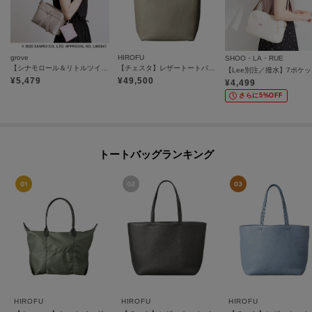
grove
HIROFU
SHOO・LA・RUE
【シナモロール＆リトルツインスターズ】リボンショルダー
【チェスタ】レザートートバッグ M 本革 （商品番号：P25-30008）
【L
¥
5,479
¥
49,500
¥
4,499
さらに5%OFF
トートバッグランキング
HIROFU
HIROFU
HIROFU