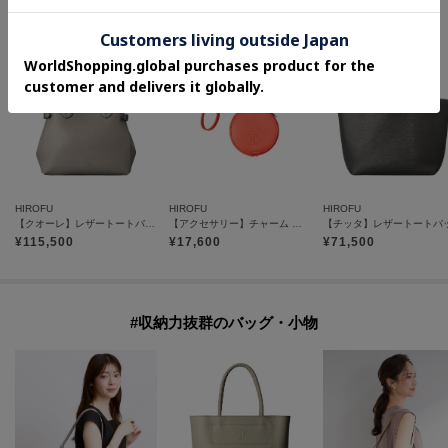
#上質な本革アイテム
HIROFU
HIROFU
HIROFU
【クオーレ】レザートートバッグ L A4 ビジネスバッグ 本革（商品番号：P25－35642）
【アクセサリー】チャーム ポーチ レザー 本革（商品番号：P25－65612）
¥
115,500
¥
17,600
¥
71,500
#収納力抜群のバッグ・小物