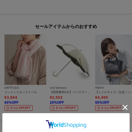
入れについての表示がございますのでよくお読みください。
※照明の関係により、実際よりも色味が違って見える場合があります。ま
た、パソコン・スマートフォンなどの環境により、若干製品と画像のカラー
セールアイテムからのおすすめ
が異なる場合もございます。
モデル情報：身長166cm B83 W58 H85
UNTITLED
one'sterrace
INDIVI
コットンリネンストール
【晴雨兼用/UV】バイカラーパイピング 長傘
¥
3,564
¥
2,552
¥
4,400
60
%OFF
20
%OFF
60
%OFF
さらに20%OFF
さらに10%OFF
さらに20%OFF