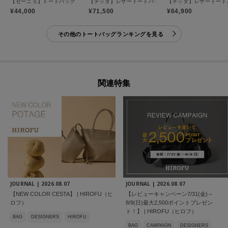
【チッタ】レザートートバッグ L A4サイズ 本革（商品番
【セーニョ】トートバッグ ナイロン L A4サイズ ビジネスバッグ（商品番号：P25－
【チッタ】レザートートバッ
¥44,000
¥71,500
¥64,900
その他のトートバッグランキングを見る
関連特集
JOURNAL |
2026.08.07
JOURNAL |
2026.08.07
【NEW COLOR CESTA】 | HIROFU（ヒ
【レビューキャンペーン7/31(金)～
ロフ）
8/9(日)最大2,500ポイントプレゼン
ト！】 | HIROFU（ヒロフ）
BAG
DESIGNERS
HIROFU
BAG
CAMPAIGN
DESIGNERS