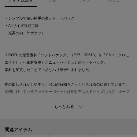
アイテム説明
詳細
サイズ
レビュー
・シンプルで使い勝手の良いトートバッグ
・A4サイズ収納可能
・充実の内・外ポケット
HIROFUの定番素材「ソフトバケッタ」（P25－20613）を「CMH（クロモ
エイチ）」へ素材変更したニューバージョンのトートバッグ。
素材を変更したことで上品なハリ感が生まれました。
物の出し入れがしやすく、沢山の荷物をざっくり入れるのに適しています。
内側に付いているファスナーポケットは長財布も入るサイズなので、オープ
ントートならではの貴重品の心配も軽減できます。
ハンドルは肩に掛けられる長さでありながらも、手に持った時に長くなりす
ぎないバランスが考えられています。
関連アイテム
●ポケット 外側：2、内側：ジッパーポケット×1、パッチポケット×2