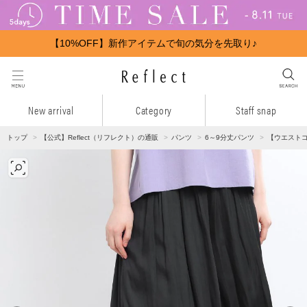
【10%OFF】新作アイテムで旬の気分を先取り♪
New arrival
Category
Staff snap
トップ
【公式】Reflect（リフレクト）の通販
パンツ
6～9分丈パンツ
【ウエスト