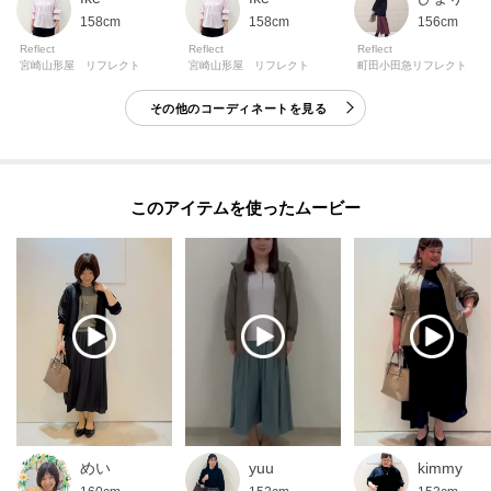
-・-・-・-・-・-・-・-・-・-・-・-・-・-・-・-・-・-・-・-・-・-
158cm
158cm
156cm
◎気になるアイテムは『お気に入り登録』がおすすめです◎
Reflect
Reflect
Reflect
宮崎山形屋 リフレクト
宮崎山形屋 リフレクト
町田小田急リフレクト
＜お気に入り登録とは？＞
その他のコーディネートを見る
オンラインサイトの各アイテムにある「ハートマーク」を
クリックして簡単に追加できます！
＜おすすめPOINT＞
このアイテムを使ったムービー
お得な情報をGETできます♪
POINT.1
再入荷通知や、値下げ情報・在庫状況をメルマガにてお知らせ♪
POINT.2
マイページでお気に入り一覧をチェックでき、
自分だけのお買い物リストがつくれる♪
-・-・-・-・-・-・-・-・-・-・-・-・-・-・-・-・-・-・-・-・-・-
めい
yuu
kimmy