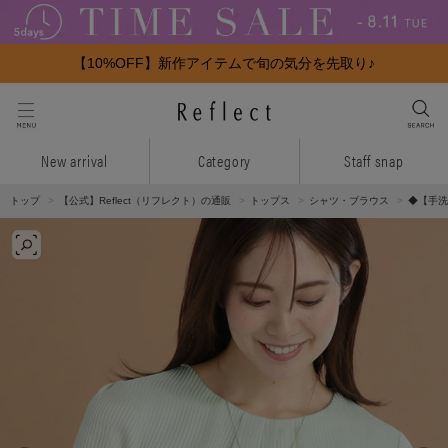
【10%OFF】新作アイテムで旬の気分を先取り♪
New arrival
Category
Staff snap
トップ
【公式】Reflect（リフレクト）の通販
トップス
シャツ・ブラウス
◆【手洗