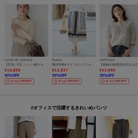
COUP DE CHANCE
Reflect
UNTITLED
【手洗い可】ニット+柄スカートワンピース
幾何学柄Aラインロングスカート
¥
14,850
¥
13,937
¥
13,090
50
%OFF
30
%OFF
30
%OFF
さらに10%OFF
さらに10%OFF
さらに10%OFF
#オフィスで活躍するきれいめパンツ