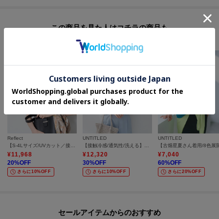
この商品を見た人はコチラの商品も
チェックしています
Reflect
UNTITLED
UNTITLED
【S-4Lサイズ/UVカット／接触冷感】シフォンジャージブラウス
【接触冷感/通気性/洗える】スタンドカラーフリルブラウス
¥
11,968
¥
12,320
¥
7,040
20
%OFF
30
%OFF
60
%OFF
さらに10%OFF
さらに10%OFF
さらに20%OFF
セールアイテムからのおすすめ