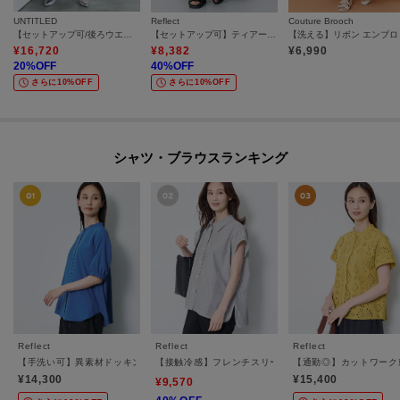
UNTITLED
Reflect
Couture Brooch
【セットアップ可/後ろウエストゴム/光沢感】ローンフレアスカート
【セットアップ可】ティアードロングスカート
¥
16,720
¥
8,382
¥
6,990
20
%OFF
40
%OFF
さらに10%OFF
さらに10%OFF
シャツ・ブラウスランキング
Reflect
Reflect
Reflect
【手洗い可】異素材ドッキングブラウス
【接触冷感】フレンチスリーブシャツブラウス
【通勤◎】カットワーク
¥14,300
¥15,400
¥9,570