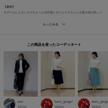
【素材】
モダールによるシルクのような光沢感とポリエステルによる着心地の良いジ
ャージ素材です。
特殊加工で毛羽を抑えたクリアな素材になっています。
プレーティングと呼ばれる二重構造の編地を採用することで、透けを抑えな
がらも適度な肉感を実現しています。
この商品を使った
※照明の関係により、実際よりも色味が違って見える場合があります。ま
た、パソコン・スマートフォンなどの環境により、若干製品と画像のカラー
が異なる場合もございます。
モデル情報：身長167cm B80 W56 H85 着用サイズ：09（M）
ami
beni_ginger
beni_ging
157cm
164cm
164cm