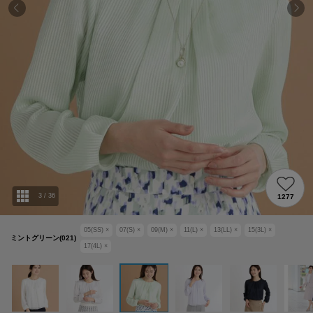
3
/
36
1277
05(SS)
×
07(S)
×
09(M)
×
11(L)
×
13(LL)
×
15(3L)
×
ミントグリーン(021)
17(4L)
×