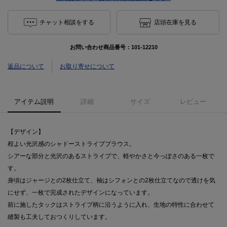
チャット相談をする
店頭在庫を見る
お問い合わせ商品番号：
101-12210
返品について
お取り寄せについて
アイテム説明
詳細
サイズ
レビュー
【デザイン】
程よい光沢感のシャドーストライプブラウス。
シアーな部分と光沢のあるストライプで、軽やかさと今っぽさのある一枚で
す。
身頃はジャージとの2枚仕立て、袖はシフォンとの2枚仕立てなので透けを気
にせず、一枚で完成されたデザインになっています。
前に施したタックはストライプ柄に沿うように入れ、生地の特性に合わせて
縫製も工夫しておつくりしています。