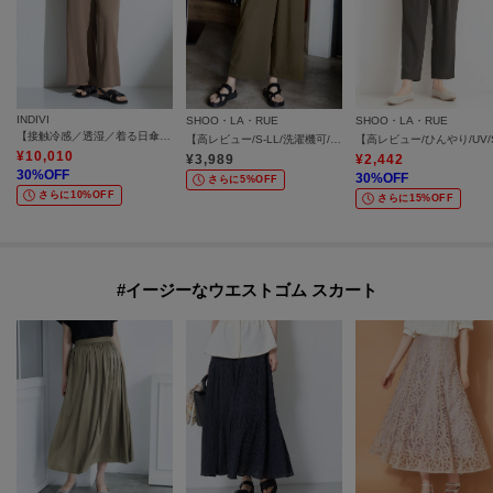
INDIVI
SHOO・LA・RUE
SHOO・LA・RUE
【接触冷感／透湿／着る日傘】イージーワイドパンツ
【高レビュー/S-LL/洗濯機可/セットアップ可】着丈選べる 軽凛(かろりん) ひんやりフラップイージーパンツ
¥
10,010
¥
3,989
¥
2,442
30
%OFF
30
%OFF
さらに5%OFF
さらに10%OFF
さらに15%OFF
#イージーなウエストゴム スカート