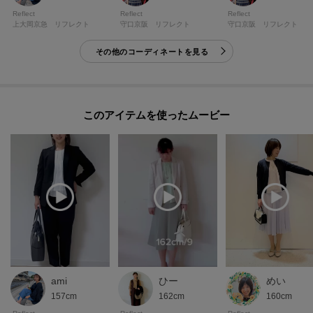
Reflect
Reflect
Reflect
上大岡京急 リフレクト
守口京阪 リフレクト
守口京阪 リフレクト
その他のコーディネートを見る
このアイテムを使ったムービー
ami
ひー
めい
157cm
162cm
160cm