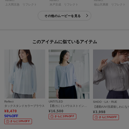
Reflect
Reflect
Reflect
上大岡京急 リフレクト
水戸京成 リフレクト
福山天満屋 リフレクト
その他のムービーを見る
このアイテムに似ているアイテム
Reflect
UNTITLED
SHOO・LA・RUE
タックスタンドカラーブラウス
【透けにくい/ウエストイン見え】タックブラウス
¥
8,470
¥
16,500
¥
3,998
50
%OFF
さらに10%OFF
さらに5%OFF
さらに10%OFF