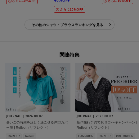
40%OFF
さらに10%OFF
さらに10%OFF
さらに10%OFF
その他のシャツ・ブラウスランキングを見る
関連特集
JOURNAL |
2026.08.07
JOURNAL |
2026.08.07
暑いこの時期を涼しく過ごせる体型カバ
新作先行予約で10％OFFキャンペーン |
ー服 | Reflect（リフレクト）
Reflect（リフレクト）
CAREER
Reflect
CAMPAIGN
CAREER
PRE ORDER