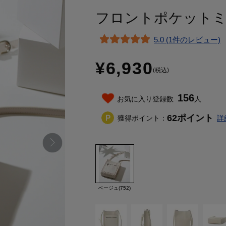
フロントポケット
5.0 (1件のレビュー)
¥6,930
(税込)
156
お気に入り登録数
人
62
ポイント
獲得ポイント：
詳
ベージュ(752)