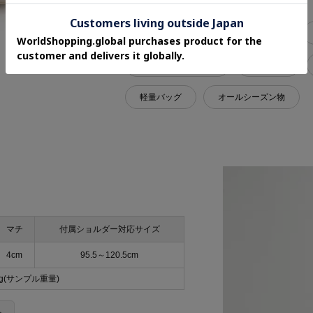
関連タグ
Xmasギフト
自分へのご褒美
デイリーカジュアル
キレかわ
軽量バッグ
オールシーズン物
マチ
付属ショルダー対応サイズ
4cm
95.5～120.5cm
5g(サンプル重量)
＞