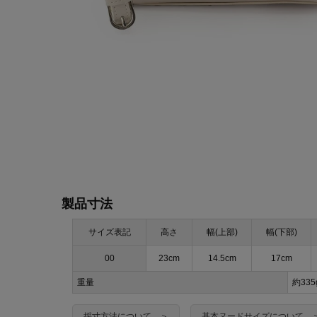
製品寸法
サイズ表記
高さ
幅(上部)
幅(下部)
00
23cm
14.5cm
17cm
重量
約33
採寸方法について ＞
基本ヌードサイズについて 