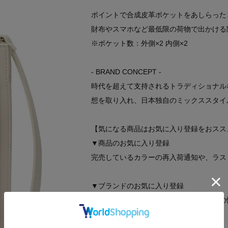
ポイントで合成皮革ポケットをあしらった
財布やスマホなど最低限の荷物で出かける
※ポケット数：外側×2 内側×2
- BRAND CONCEPT -
時代を超えて支持されるトラディショナル
想を取り入れ、日本独自のミックススタイ
【気になる商品はお気に入り登録をおスス
▼商品のお気に入り登録
完売しているカラーの再入荷通知や、ラス
▼ブランドのお気に入り登録
新商品や再入荷など、いち早くブランドの