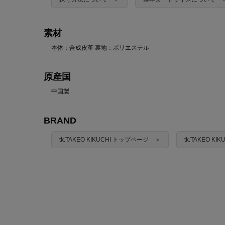
素材
本体：合成皮革 裏地：ポリエステル
原産国
中国製
BRAND
tk.TAKEO KIKUCHI トップページ ＞
tk.TAKEO K