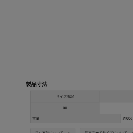
製品寸法
サイズ表記
00
重量
約60g
採寸方法について ＞
基本ヌードサイズについて 