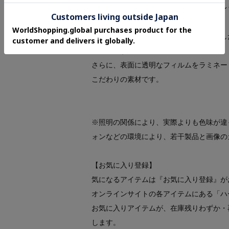
ダルメシアン（601） オレンジ（667） レ
艶やかな上品さが魅力の新素材。
染色した革に、細かいシボの型押しを施し
じさせます。
さらに、表面に透明なフィルムをラミネー
こだわりの素材です。
※照明の関係により、実際よりも色味が違
ォンなどの環境により、若干製品と画像の
【お気に入り登録】
気になるアイテムは『お気に入り登録』が
オンラインサイトの各アイテムにある「ハ
お気に入りアイテムが、在庫残りわずか・
します。