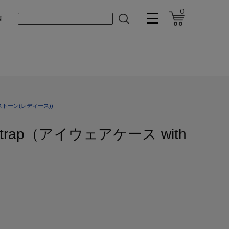
0
N
トーン(レディース))
th strap（アイウェアケース with