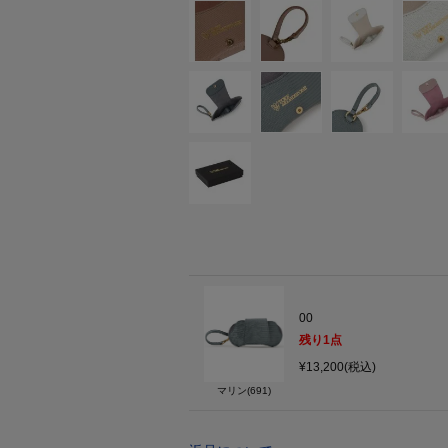
00
残り
1
点
¥13,200(税込)
マリン(691)