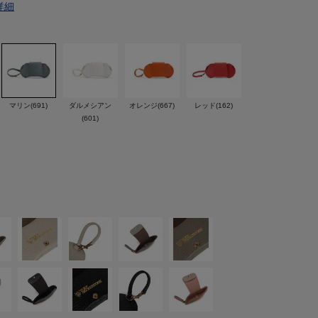
詳細
マリン(691)
ダルメシアン
オレンジ(667)
レッド(162)
(601)