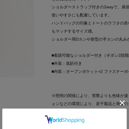
ショルダーストラップ付きの2wayで、肩
使いやすさにも配慮しています。
ハンドバッグの印象とトートのラフさの良
もマッチするサイズ感。
ショルダー用Dカンや新型の手カンの丸み
■着脱可能なショルダー付き（ギボシ2段
■外装：底鋲付き
■内装：オープンポケット×2 ファスナーポ
※照明の関係により、実際よりも色味が違
ォンなどの環境により、若干製品と画像の