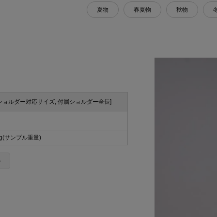
夏物
春夏物
秋物
 付属ショルダー対応サイズ, 付属ショルダー全長]
5g(サンプル重量)
＞