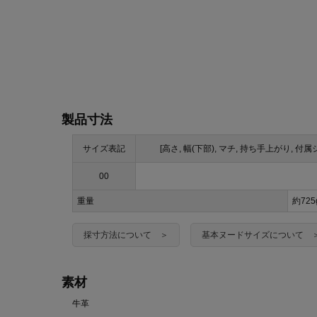
製品寸法
サイズ表記
[高さ, 幅(下部), マチ, 持ち手上がり,
00
重量
約72
採寸方法について ＞
基本ヌードサイズについて 
素材
牛革