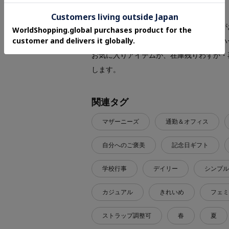
【お気に入り登録】
気になるアイテムは『お気に入り登録』が
オンラインサイトの各アイテムにある「ハ
お気に入りアイテムが、在庫残りわずか・
します。
関連タグ
マザーニーズ
通勤＆オフィス
自分へのご褒美
記念日ギフト
学校行事
デイリー
シンプル
カジュアル
きれいめ
フェミ
ストラップ調整可
春
夏