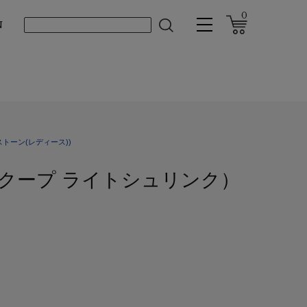
0
N
トーン(レディース))
hrink（クープ ライトシュリンク）