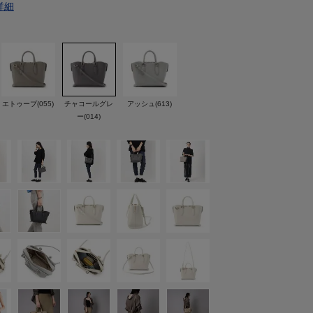
詳細
エトゥープ(055)
チャコールグレ
アッシュ(613)
ー(014)