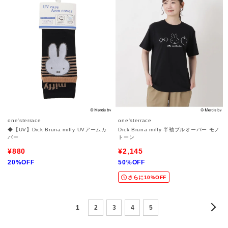
one'sterrace
one'sterrace
◆【UV】Dick Bruna miffy UVアームカ
Dick Bruna miffy 半袖プルオーバー モノ
バー
トーン
¥880
¥2,145
20%OFF
50%OFF
さらに10%OFF
1
2
3
4
5