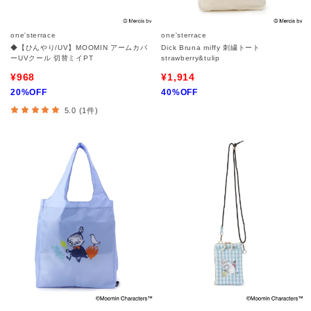
one'sterrace
one'sterrace
◆【ひんやり/UV】MOOMIN アームカバ
Dick Bruna miffy 刺繍トート
ーUVクール 切替ミイPT
strawberry&tulip
¥968
¥1,914
20%OFF
40%OFF
5.0 (1件)