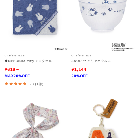
one'sterrace
one'sterrace
◆Dick Bruna miffy ミニタオル
SNOOPY クリアボウル S
¥616～
¥1,144
MAX20%OFF
20%OFF
5.0 (1件)