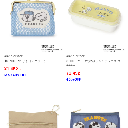
one'sterrace
one'sterrace
◆SNOOPY がま口ミニポーチ
SNOOPY ラク洗2段ランチボックス M
800ml
¥1,452～
¥1,452
MAX40%OFF
40%OFF