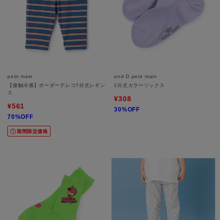
petit main
and D.petit main
【接触冷感】ボーダーテレコ7分丈レギン
1分丈カラーソックス
ス
¥308
¥561
30%OFF
70%OFF
期間限定価格