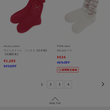
mezzo piano
PINK-latte
ラインストーン ソックス【日本製】
30cmルーズ
【抗菌防臭】
¥534
¥1,265
46%OFF
50%OFF
期間限定価格
1
2
3
4
PAGE TOP