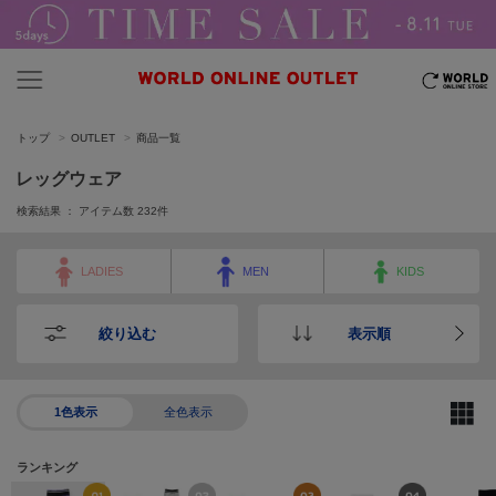
トップ
OUTLET
商品一覧
レッグウェア
検索結果 ： アイテム数
232
件
LADIES
MEN
KIDS
絞り込む
表示順
1色表示
全色表示
ランキング