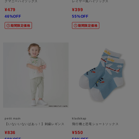
クマニーハイソックス
レイヤー風ハイソックス
¥479
¥399
46%OFF
55%OFF
期間限定価格
期間限定価格
petit main
kladskap
【いないいないばあっ！】刺繍レギンス
飛行機と恐竜ショートソックス
¥836
¥550