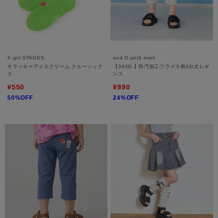
X-girl STAGES
and D.petit main
キラッキーアイスクリーム クルーソック
【365D.】防汚加工フライス柄6分丈レギ
ス
ンス
¥550
¥990
50%OFF
24%OFF