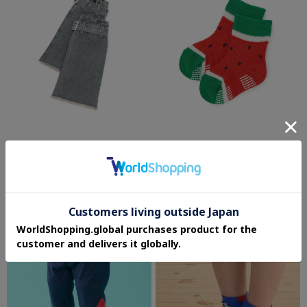
Lovetoxic LTXC
baby cheer
デニムレッグカバー
スイカソックス【日本製】
¥1,644
¥1,155
50%OFF
30%OFF