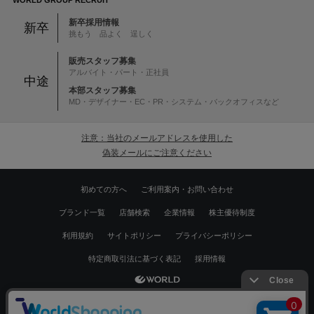
WORLD GROUP RECRUIT
新卒採用情報
新卒
挑もう 品よく 逞しく
販売スタッフ募集
アルバイト・パート・正社員
中途
本部スタッフ募集
MD・デザイナー・EC・PR・システム・バックオフィスなど
注意：当社のメールアドレスを使用した
偽装メールにご注意ください
初めての方へ
ご利用案内・お問い合わせ
ブランド一覧
店舗検索
企業情報
株主優待制度
利用規約
サイトポリシー
プライバシーポリシー
特定商取引法に基づく表記
採用情報
Copyrights © WORLD CO.,LTD. All rights reserved.