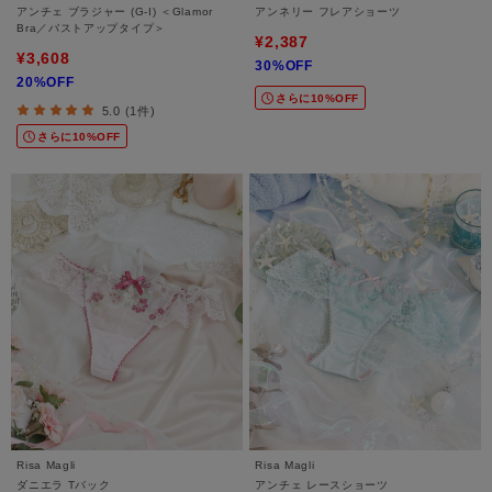
アンチェ ブラジャー (G-I) ＜Glamor
アンネリー フレアショーツ
Bra／バストアップタイプ＞
¥2,387
¥3,608
30%OFF
20%OFF
さらに10%OFF
5.0 (1件)
さらに10%OFF
Risa Magli
Risa Magli
ダニエラ Tバック
アンチェ レースショーツ