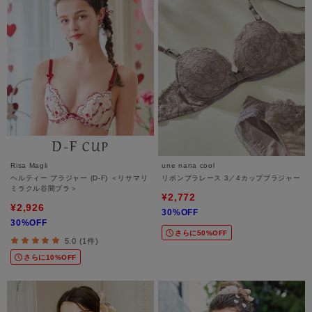
Risa Magli
une nana cool
ヘルティー ブラジャー (D-F) ＜リサマリ
リボンブラレース 3／4カップブラジャー
ミラクル谷間ブラ＞
¥2,772
¥2,926
30%OFF
30%OFF
さらに50%OFF
5.0 (1件)
さらに10%OFF