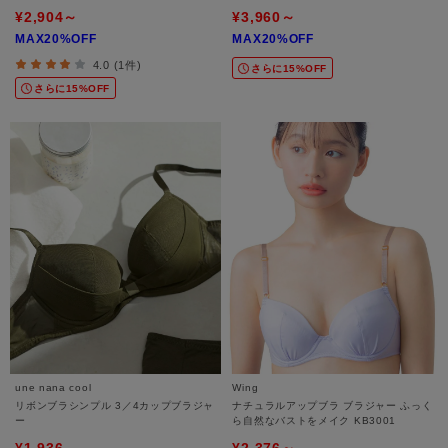
¥2,904～
¥3,960～
MAX20%OFF
MAX20%OFF
4.0 (1件)
さらに15%OFF
さらに15%OFF
une nana cool
Wing
リボンブラシンプル 3／4カップブラジャ
ナチュラルアップブラ ブラジャー ふっく
ー
ら自然なバストをメイク KB3001