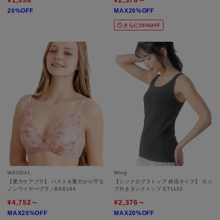
¥1,936
¥2,376～
20%OFF
MAX20%OFF
さらに15%OFF
WACOAL
Wing
【重力ケアブラ】 バストを重力から守る
【シンクロブラトップ 綿混タイプ】 カッ
ノンワイヤーブラ／BXB194
プ付きタンクトップ ET1132
¥4,752～
¥2,376～
MAX20%OFF
MAX20%OFF