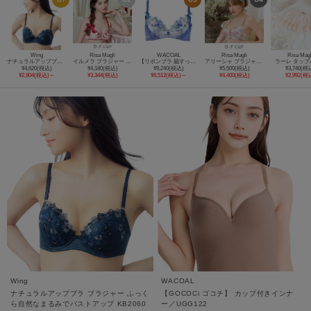
Wing
Risa Magli
WACOAL
Risa Magli
Risa Magl
ナチュラルアップブラ ブラジャー ふっくら自然なまるみでバストアップ KB2060
イルメラ ブラジャー (D-F) ＜Side Shape（サイドシェイプ）＞
【リボンブラ 脇すっきり】 脇高設計 ブラジャー／BXB483
アリーシャ ブラジャー (D-F) ＜S Make Type＞
ラーレ タップ
¥4,620(税込)
¥4,180(税込)
¥9,240(税込)
¥5,500(税込)
¥3,740(税
¥2,904(税込)～
¥3,344(税込)
¥6,512(税込)～
¥4,400(税込)
¥2,992(税
Wing
WACOAL
ナチュラルアップブラ ブラジャー ふっく
【GOCOCi ゴコチ】 カップ付きインナ
ら自然なまるみでバストアップ KB2060
ー／UGG122