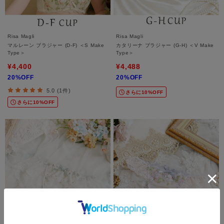
Risa Magli
Risa Magli
マルレーン ブラジャー (D-F) ＜S Make
カタリーナ ブラジャー (G-H) ＜V Make
Type＞
Type＞
¥4,400
¥4,488
20%OFF
20%OFF
5.0 (1件)
さらに10%OFF
さらに10%OFF