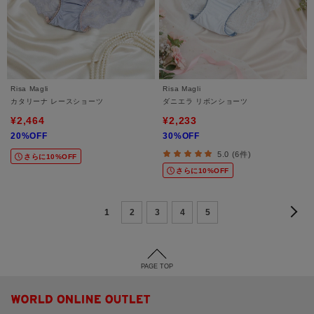
Risa Magli
Risa Magli
カタリーナ レースショーツ
ダニエラ リボンショーツ
¥2,464
¥2,233
20%OFF
30%OFF
5.0 (6件)
さらに10%OFF
さらに10%OFF
1
2
3
4
5
PAGE TOP