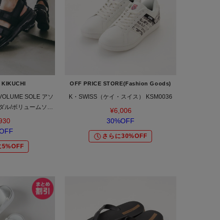
 KIKUCHI
OFF PRICE STORE(Fashion Goods)
LUME SOLE アソ
K・SWISS（ケイ・スイス） KSM0036
ダル/ボリュームソー
¥6,006
イソール/スニーカーソ
930
30%OFF
ル
OFF
さらに30%OFF
5%OFF