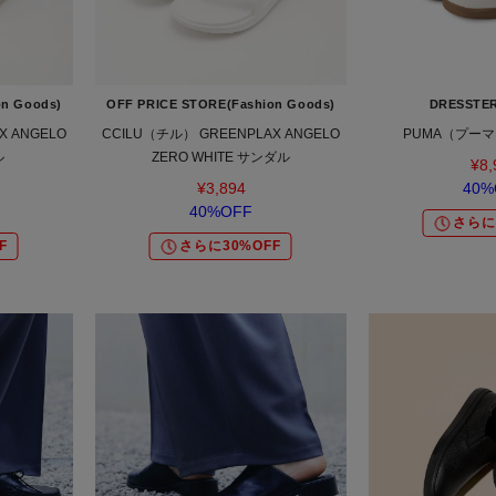
on Goods)
OFF PRICE STORE(Fashion Goods)
DRESSTER
X ANGELO
CCILU（チル） GREENPLAX ANGELO
PUMA（プーマ
ル
ZERO WHITE サンダル
¥8,
¥3,894
40%
40%OFF
さらに
F
さらに30%OFF