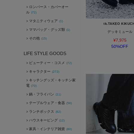
ロンパース・カバーオー
ル
(72)
マタニティウェア
(1)
tk.TAKEO KIKUC
ママバッグ・グッズ類
(1)
デッキミュール
その他
(15)
¥7,975
50%OFF
LIFE STYLE GOODS
ビューティー・コスメ
(72)
キャラクター
(272)
キッチングッズ・キッチン家
電
(70)
鍋・フライパン
(11)
テーブルウェア・食器
(56)
ランチボックス
(62)
ハウスキーピング
(12)
家具・インテリア雑貨
(80)