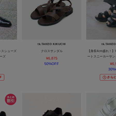
tk.TAKEO KIKUCHI
tk.TAKEO
レスシューズ
クロスサンダル
【身長4cm盛れ！】VO
ューズ
ートスニーカーサン
¥6,875
ル/クリアソール/ハ
50%OFF
¥6,
ー
30%
F
さらに