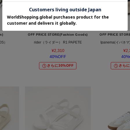
n)
OFF PRICE STORE(Fashion Goods)
OFF PRICE STORE
0S）
rider（ライダー） R1 PAPETE
Ipanema(イパネマ)
¥2,310
¥2,
40%OFF
40%
さらに30%OFF
さらに