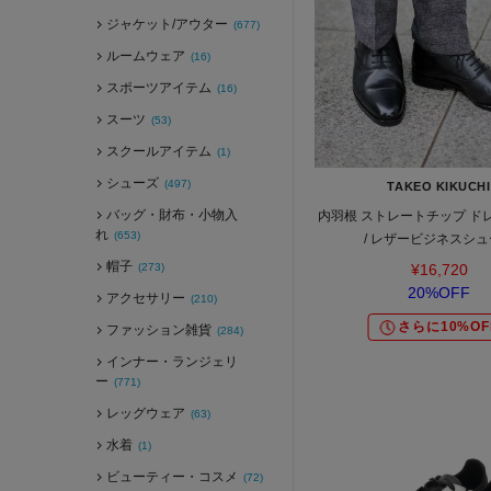
ジャケット/アウター
(677)
ルームウェア
(16)
スポーツアイテム
(16)
スーツ
(53)
スクールアイテム
(1)
シューズ
(497)
TAKEO KIKUCHI
バッグ・財布・小物入
内羽根 ストレートチップ ド
れ
(653)
/ レザービジネスシ
帽子
(273)
¥16,720
20%OFF
アクセサリー
(210)
さらに10%OF
ファッション雑貨
(284)
インナー・ランジェリ
ー
(771)
レッグウェア
(63)
水着
(1)
ビューティー・コスメ
(72)