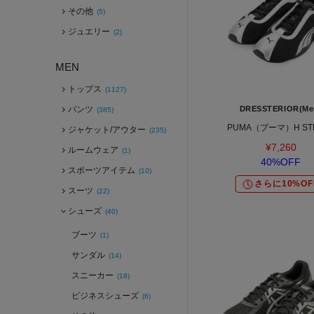
その他
(5)
ジュエリー
(2)
MEN
トップス
(1127)
パンツ
DRESSTERIOR(Me
(385)
PUMA（プーマ）H ST
ジャケット/アウター
(235)
¥7,260
ルームウェア
(1)
40%OFF
スポーツアイテム
(10)
さらに10%OF
スーツ
(22)
シューズ
(40)
ブーツ
(1)
サンダル
(14)
スニーカー
(18)
ビジネスシューズ
(6)