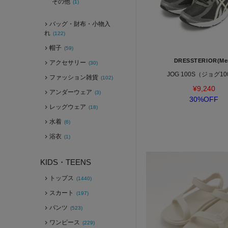
その他
(1)
バッグ・財布・小物入
れ
(122)
帽子
(59)
DRESSTERIOR(Me
アクセサリー
(30)
JOG 100S（ジョグ10
ファッション雑貨
(102)
¥9,240
アンダーウェア
(3)
30%OFF
レッグウェア
(18)
水着
(6)
浴衣
(1)
KIDS・TEENS
トップス
(1440)
スカート
(197)
パンツ
(523)
ワンピース
(229)