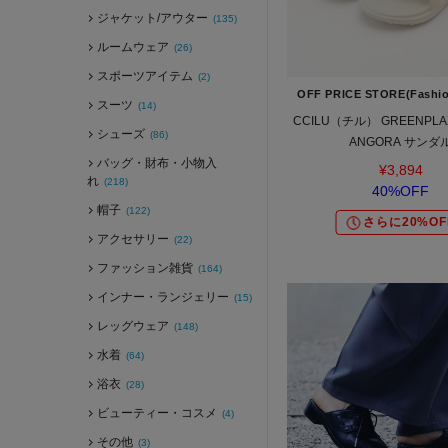
ジャケット/アウター
(135)
ルームウェア
(26)
スポーツアイテム
(2)
OFF PRICE STORE(Fashi
スーツ
(14)
CCILU（チル） GREENPLA
シューズ
(86)
ANGORA サンダ
バッグ・財布・小物入
¥3,894
れ
(218)
40%OFF
帽子
(122)
さらに20%OF
アクセサリー
(22)
ファッション雑貨
(164)
インナー・ランジェリー
(15)
レッグウェア
(148)
水着
(64)
浴衣
(28)
ビューティー・コスメ
(4)
その他
(3)