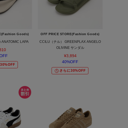
(Fashion Goods)
OFF PRICE STORE(Fashion Goods)
 ANATOMIC LAPA
CCILU（チル） GREENPLAX ANGELO
OLIVINE サンダル
310
OFF
¥3,894
40%OFF
30%OFF
さらに30%OFF