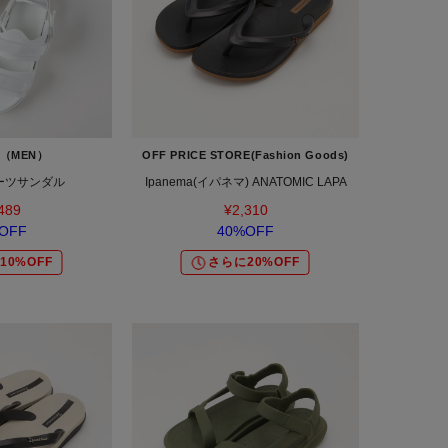
on（MEN）
OFF PRICE STORE(Fashion Goods)
ーツサンダル
Ipanema(イパネマ) ANATOMIC LAPA
489
¥2,310
OFF
40%OFF
10%OFF
さらに20%OFF