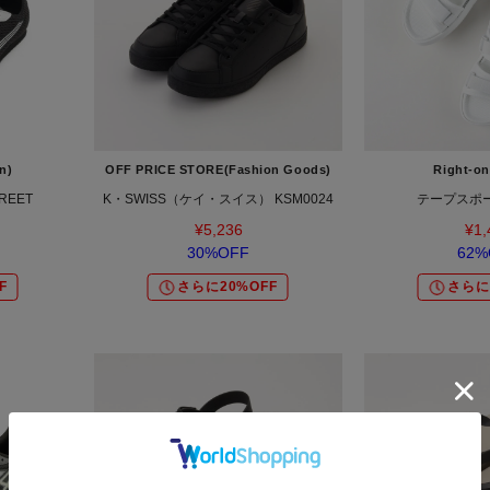
n)
OFF PRICE STORE(Fashion Goods)
Right-
REET
K・SWISS（ケイ・スイス） KSM0024
テープスポ
¥5,236
¥1,
30%OFF
62%
F
さらに20%OFF
さらに