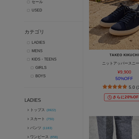
セール
USED
カテゴリ
LADIES
MENS
TAKEO KIKUCHI
KIDS・TEENS
ニットアッパースニ
GIRLS
¥9,900
BOYS
50%OFF
5.0 
さらに20%OF
LADIES
トップス
(3922)
スカート
(750)
パンツ
(1183)
ワンピース
(658)