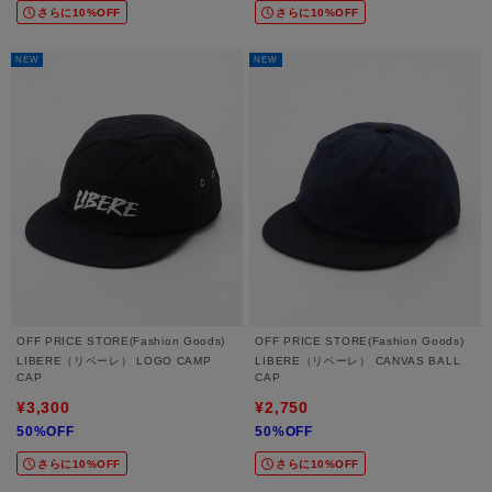
さらに10%OFF
さらに10%OFF
NEW
NEW
OFF PRICE STORE(Fashion Goods)
OFF PRICE STORE(Fashion Goods)
LIBERE（リベーレ） LOGO CAMP
LIBERE（リベーレ） CANVAS BALL
CAP
CAP
¥3,300
¥2,750
50%OFF
50%OFF
さらに10%OFF
さらに10%OFF