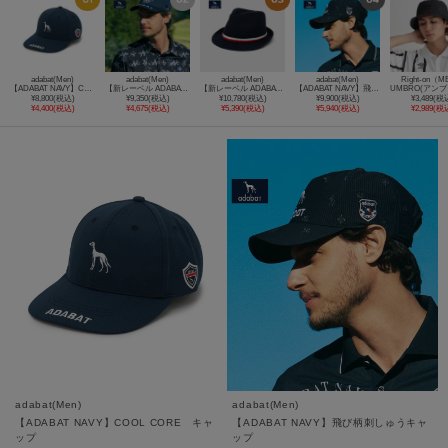
adabat(Men)
adabat(Men)
adabat(Men)
adabat(Men)
Right-on（
【ADABAT NAVY】COOL CORE キャップ
【新レーベル ADABAT NAVY】サンデーズロゴキャップ
【新レーベル ADABAT NAVY】クールザブーンハット
【ADABAT NAVY】飛び柄刺しゅうキャップ
¥8,800(税込)
¥9,350(税込)
¥10,780(税込)
¥9,900(税込)
¥3,489(税
¥4,400(税込)
¥4,675(税込)
¥5,390(税込)
¥5,940(税込)
¥2,989(税
adabat(Men)
adabat(Men)
【ADABAT NAVY】COOL CORE キャ
【ADABAT NAVY】飛び柄刺しゅうキャ
ップ
ップ