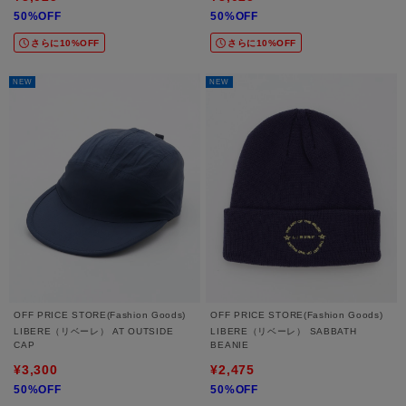
50%OFF
50%OFF
さらに10%OFF
さらに10%OFF
NEW
NEW
OFF PRICE STORE(Fashion Goods)
OFF PRICE STORE(Fashion Goods)
LIBERE（リベーレ） AT OUTSIDE
LIBERE（リベーレ） SABBATH
CAP
BEANIE
¥3,300
¥2,475
50%OFF
50%OFF