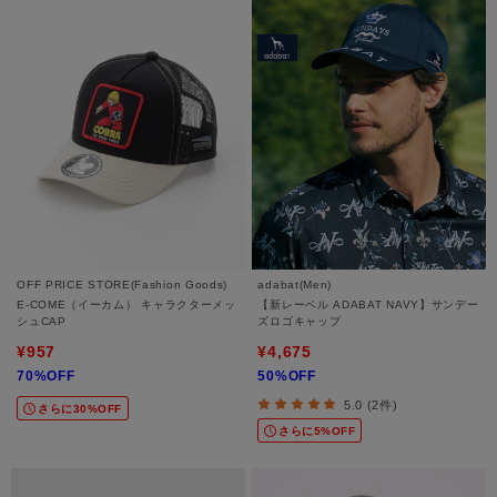
OFF PRICE STORE(Fashion Goods)
adabat(Men)
E-COME（イーカム） キャラクターメッ
【新レーベル ADABAT NAVY】サンデー
シュCAP
ズロゴキャップ
¥957
¥4,675
70%OFF
50%OFF
5.0 (2件)
さらに30%OFF
さらに5%OFF