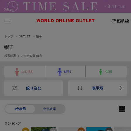
トップ
OUTLET
帽子
帽子
検索結果 ： アイテム数
58
件
LADIES
MEN
KIDS
絞り込む
表示順
1色表示
全色表示
ランキング