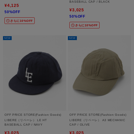
BASEBALL CAP / BLACK
¥4,125
¥3,025
50%OFF
50%OFF
さらに10%OFF
さらに10%OFF
NEW
NEW
OFF PRICE STORE(Fashion Goods)
OFF PRICE STORE(Fashion Goods)
LIBERE（リベーレ） LE HT
LIBERE（リベーレ） A3 MECHANIC
BASEBALL CAP / NAVY
CAP / OLIVE
¥3,025
¥3,025