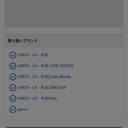
取り扱いブランド
SHOO・LA・RUE
SHOO・LA・RUE /LIFE GOODS
SHOO・LA・RUE/Cutie Blonde
SHOO・LA・RUE/DRESKIP
SHOO・LA・RUE/Kids
grove