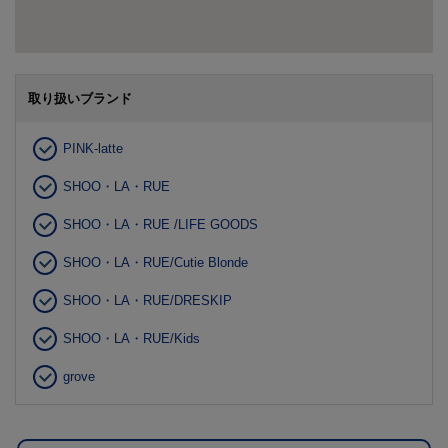
取り扱いブランド
PINK-latte
SHOO・LA・RUE
SHOO・LA・RUE /LIFE GOODS
SHOO・LA・RUE/Cutie Blonde
SHOO・LA・RUE/DRESKIP
SHOO・LA・RUE/Kids
grove