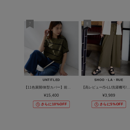
UNTITLED
SHOO・LA・RUE
【11色展開/体型カバー】前後2WAYフレンチスリーブニット
【高レビュー/S-LL/洗濯機可/セットアップ可】着丈選べる 軽凛(かろりん) ひんやりフラップイージーパンツ
¥15,400
¥3,989
さらに10%OFF
さらに5%OFF