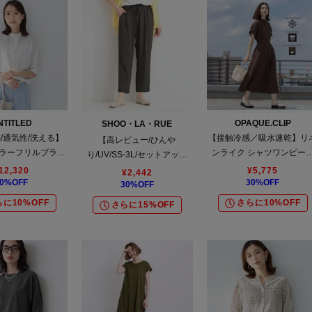
NTITLED
OPAQUE.CLIP
SHOO・LA・RUE
/通気性/洗える】
【接触冷感／吸水速乾】リ
【高レビュー/ひんや
ラーフリルブラウ
ンライク シャツワンピー
り/UV/SS-3L/セットアップ
ス
《洗濯機OK》
可】さらさらぷるん イージー
12,320
¥
5,775
¥
2,442
0
%OFF
30
%OFF
テーパードパンツ
30
%OFF
に10%OFF
さらに10%OFF
さらに15%OFF