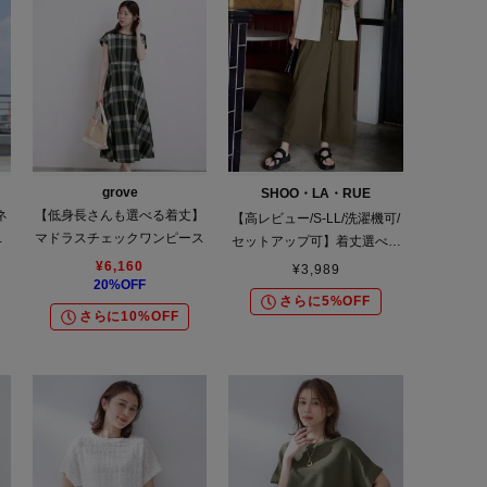
grove
SHOO・LA・RUE
ネ
【低身長さんも選べる着丈】
【高レビュー/S-LL/洗濯機可/
ス
マドラスチェックワンピース
セットアップ可】着丈選べる
軽凛(かろりん) ひんやりフラ
¥
6,160
¥
3,989
20
%OFF
ップイージーパンツ
さらに5%OFF
さらに10%OFF