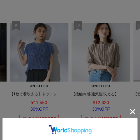
UNTITLED
UNTITLED
【1枚で着映える】ドットジャガードブラウス
【接触冷感/通気性/洗える】スタンドカラーフリルブラウス
¥11,550
¥12,320
30%OFF
30%OFF
さらに10%OFF
さらに10%OFF