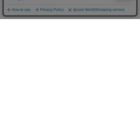
0
販売スタッフ募集
メニュー
スナップ
探す
お気に入り
カート
PAGE TOP
注意：当社のメールアドレスを使用した
偽装メールにご注意ください
初めての方へ
ご利用案内・お問い合わせ
ブランド一覧
店舗検索
企業情報
株主優待制度
利用規約
サイトポリシー
プライバシーポリシー
特定商取引法に基づく表記
採用情報
Copyrights © WORLD CO.,LTD. All rights reserved.