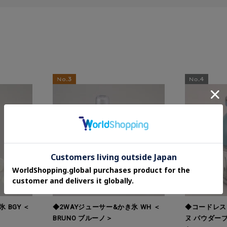
 BGY ＜
◆2WAYジューサー&かき氷 WH ＜
◆コードレス
BRUNO ブルーノ＞
ヌ パウダーブル