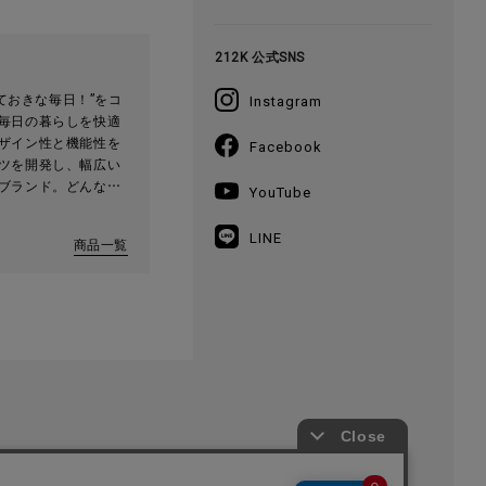
して、心躍るよう
験を皆様にお届けし
企業です。
212K 公式SNS
っておきな毎日！”をコ
Instagram
毎日の暮らしを快適
ザイン性と機能性を
Facebook
ツを開発し、幅広い
ブランド。どんなイ
YouTube
シンプルでおしゃれ
です。
LINE
商品一覧
プライバシーポリシー
特定商取引法に基づく表記
採用情報