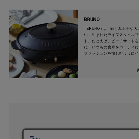
降、千石社がアラジンを自社ブ
として展開しています。
BRUNO
「BRUNO」は、愉しみ上手な
い、生まれたライフスタイルブ
ド。たとえば、ビーチサイドを
に、いつもの食卓をパーティに
ファッションを愉しむようにイ
アを選ぶ。"変幻自在"で"愉しさ
ライフスタイルがBRUNO流。
隠し味はきっと愉しさ。いつも
をパーティに。」をテーマに遊
満ちたキッチン家電をお届けし
初めての方へ
ご利用案内・お問い合わせ
ブランド一覧