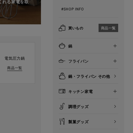
くれる家電を取
#SHOP INFO
買いもの
商品一覧
鍋
電気圧力鍋
フライパン
商品一覧
鍋・フライパン その他
キッチン家電
調理グッズ
製菓グッズ