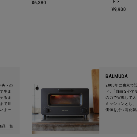
ト＞
¥6,380
¥9,900
BALMUDA
い炎＞の
2003年に東京
で生ま
ド。「自由な心で
至るま
の力で実現して人
まで世
ミッションとし、
いま
価値を持つ電化製
エー・ア
かつて家電は不便
の権利
人々の役に立って
商品一覧
社千石が
今、私たちの生活
て以
つつあります。バ