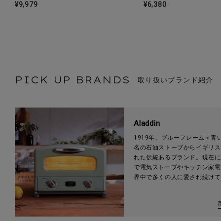
¥9,979
¥6,380
PICK UP BRANDS
取り扱いブランド紹介
Aladdin
1919年、ブルーフレーム＜青
名の石油ストーブからイギリス
れた伝統あるブランド。現在に
で電気ストーブやキッチン家電
界中で多くの人に愛され続けて
す。日本では1985年に『日本
イ・シー』がアラジンブランド
を譲り受け、2005年に株式会
日本エー・アイ・シーを買収し