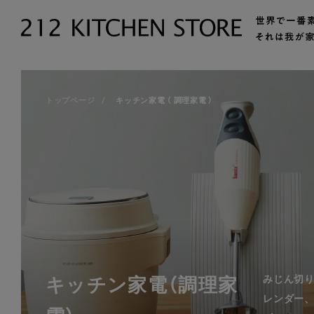
トップページ
キッチン家電 （ 調理家電 ）
キッチン家電
（調理家
みじん切
レンダー