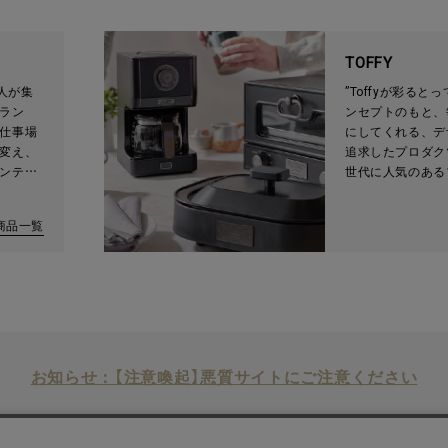
ランド
品という道具を通
な、素晴らしい体
たいと考えている
TOFFY
大人が集
”Toffyが彩ると
ラン
ンセプトのもと、
仕事場
にしてくれる、デ
変え、
追求したプロダク
ンテリ
世代に人気のある
重視"の
ンテリアにも合う
「最高の
なデザインが特徴
商品一覧
の食卓
び心に
ます。
お知らせ：【注意喚起】悪質サイトにご注意ください
店舗検索
企業情報
株主優待制度
利用規約
サイトポリシー