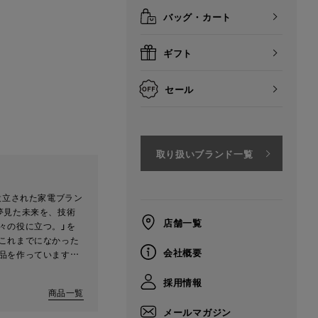
バッグ・カート
ギフト
セール
取り扱いブランド一覧
で設立された家電ブラン
夢見た未来を、技術
店舗一覧
々の役に立つ。」を
これまでになかった
会社概要
品を作っています。
さを解消することで
採用情報
きました。しかし
商品一覧
は十分に便利になり
ルミューダは電化製
メールマガジン