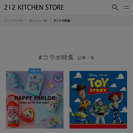
買いもの
読みもの
トップページ
読みもの一覧
#
コラボ特集
ショップコンセプト
店舗一覧
会社概要
採用情報
#
コラボ特集
記事一覧
212 KITCHEN STORE 公式SNSアカウント
Instagram
Facebook
Mail Magazine
YouTube
LINE