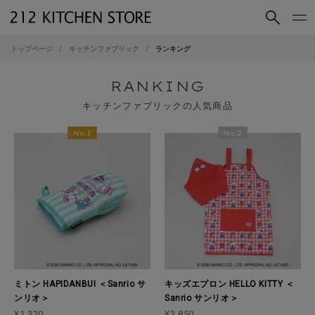
買いもの
読みもの
トップページ
キッチンファブリック
ランキング
ショップコンセプト
店舗一覧
RANKING
会社概要
採用情報
キッチンファブリックの人気商品
212 KITCHEN STORE 公式SNSアカウント
Instagram
Facebook
Mail Magazine
YouTube
LINE
ミトン HAPIDANBUI ＜Sanrio サ
キッズエプロン HELLO KITTY ＜
ンリオ＞
Sanrio サンリオ＞
¥1,320
¥3,850