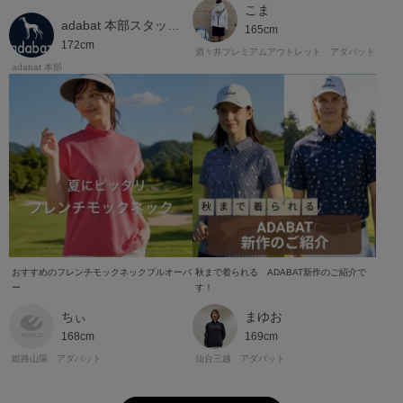
こま
adabat 本部スタッフshingo
165cm
172cm
酒々井プレミアムアウトレット アダバット
adabat 本部
おすすめのフレンチモックネックプルオーバ
秋まで着られる ADABAT新作のご紹介で
ー
す！
ちぃ
まゆお
168cm
169cm
姫路山陽 アダバット
仙台三越 アダバット