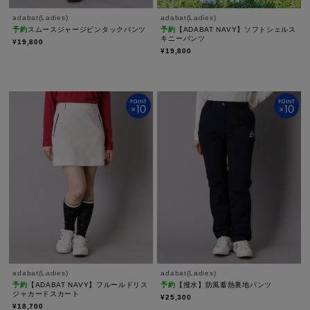
adabat(Ladies)
adabat(Ladies)
予約
スムースジャージピンタックパンツ
予約
【ADABAT NAVY】ソフトシェルス
キニーパンツ
¥19,800
¥19,800
adabat(Ladies)
adabat(Ladies)
予約
【ADABAT NAVY】フルールドリス
予約
【撥水】防風蓄熱裏地パンツ
ジャカードスカート
¥25,300
¥18,700