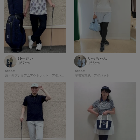
ゆーだい
いっちゃん
167cm
155cm
adabat
adabat
酒々井プレミアムアウトレット アダバット
宇都宮東武 アダバット