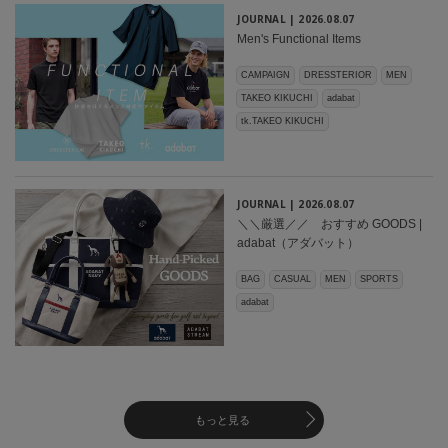
JOURNAL |
2026.08.07
Men's Functional Items
CAMPAIGN
DRESSTERIOR
MEN
TAKEO KIKUCHI
adabat
tk.TAKEO KIKUCHI
JOURNAL |
2026.08.07
＼＼厳選／／ おすすめ GOODS |
adabat（アダバット）
BAG
CASUAL
MEN
SPORTS
adabat
もっと見る