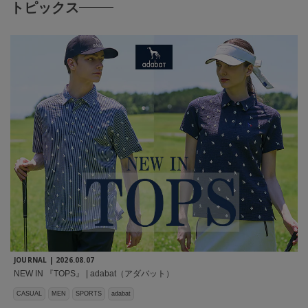
トピックス
JOURNAL |
2026.08.07
NEW IN 『TOPS』 | adabat（アダバット）
CASUAL
MEN
SPORTS
adabat