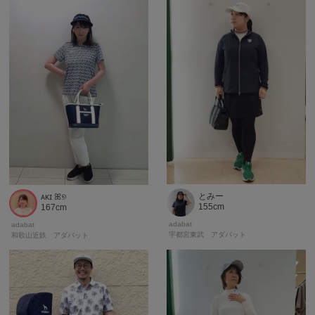
とみー
ᴀᴋɪ ꕤ୭
155cm
167cm
adabat
adabat
宇都宮東武 アダバット
和歌山近鉄 アダバット