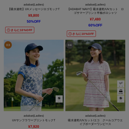
adabat(Ladies)
adabat(Ladies)
【吸水速乾】UVメッセージロゴモックT
【ADABAT NAVY】吸水速乾/UVカット ロ
ゴサマープリント半袖ポロシャツ
¥8,800
¥7,480
50%OFF
60%OFF
さらに10%OFF
さらに10%OFF
adabat(Ladies)
adabat(Ladies)
UVサンフラワープリントモックT
吸水速乾/UVカット/エコ クールコアウエ
イブボーダーワンピース
¥7,920