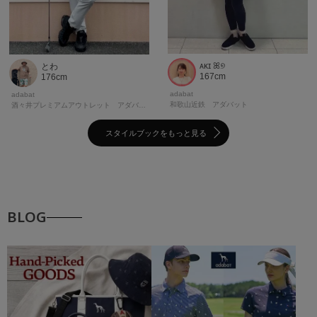
ᴀᴋɪ ꕤ୭
とわ
167cm
176cm
adabat
adabat
和歌山近鉄 アダバット
酒々井プレミアムアウトレット アダバット
スタイルブックをもっと見る
BLOG