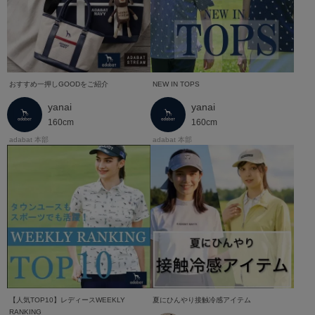
おすすめ一押しGOODをご紹介
NEW IN TOPS
yanai
yanai
160cm
160cm
adabat 本部
adabat 本部
【人気TOP10】レディースWEEKLY
夏にひんやり接触冷感アイテム
RANKING