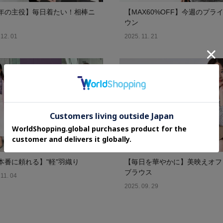
年の主役】毎日着たい！相棒ニ
【MAX60%OFF】今週のプラ
ウン
 12. 01
2025. 11. 21
本番に頼れる】"軽"羽織り
【毎日を華やかに】美映えオフ
ブラウス
 11. 04
2025. 09. 29