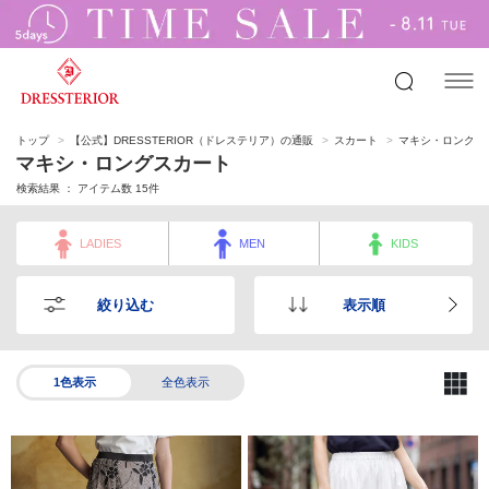
トップ
【公式】DRESSTERIOR（ドレステリア）の通販
スカート
マキシ・ロングス
マキシ・ロングスカート
検索結果 ： アイテム数
15
件
LADIES
MEN
KIDS
絞り込む
表示順
1色表示
全色表示