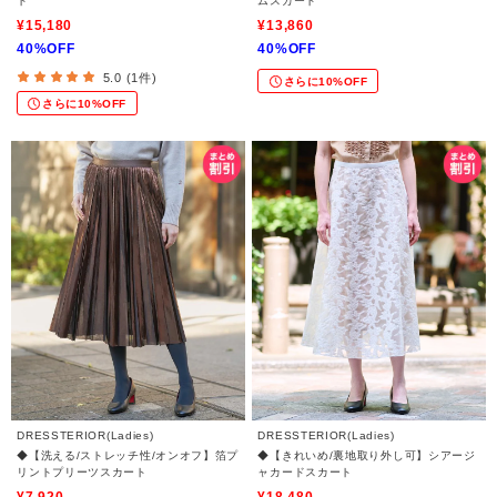
ト
ムスカート
¥15,180
¥13,860
40%OFF
40%OFF
5.0 (1件)
さらに10%OFF
さらに10%OFF
DRESSTERIOR(Ladies)
DRESSTERIOR(Ladies)
◆【洗える/ストレッチ性/オンオフ】箔プ
◆【きれいめ/裏地取り外し可】シアージ
リントプリーツスカート
ャカードスカート