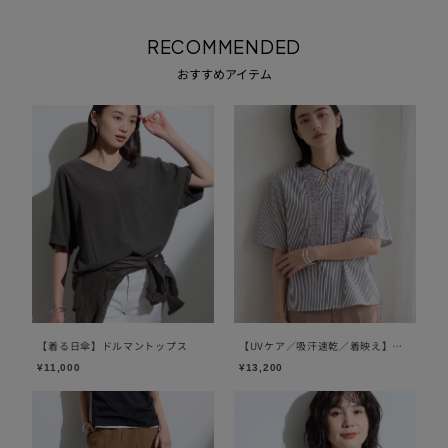
RECOMMENDED
おすすめアイテム
【着る日傘】ドルマントップス
【UVケア／吸汗速乾／着映え】フ
リルピンタックブラウス
¥11,000
¥13,200