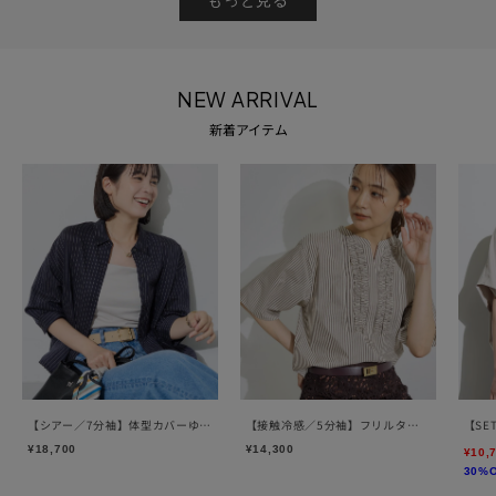
もっと見る
NEW ARRIVAL
新着アイテム
【シアー／7分袖】体型カバーゆ
【接触冷感／5分袖】フリルタッ
【SE
ったりシャツ
クブラウス
サイ
¥18,700
¥14,300
¥10,
30%