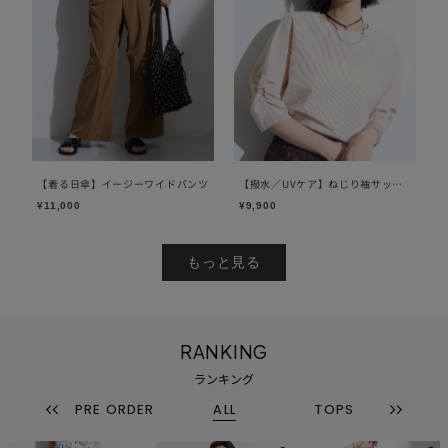
【着る日傘】イージーワイドパンツ
【撥水／UVケア】ねじり袖サッカ
ートップス
¥11,000
¥9,900
もっと見る
RANKING
ランキング
ODS
PRE ORDER
ALL
TOPS
CARD