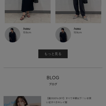
hasu
hasu
159cm
159cm
もっと見る
BLOG
ブログ
【最大80% OFF】すべて半額以下！いま買
い足すべきキレイ服