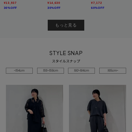
SETUP可能】サッカー素
え】リーフ柄ワイドパン
可能】軽量ベルト付ワイ
¥13,937
¥14,630
¥7,172
材テーラードジャケット
ツ
ドストレートパンツ
30%OFF
30%OFF
60%OFF
もっと見る
STYLE SNAP
スタイルスナップ
~154cm
155~159cm
160~164cm
165cm~