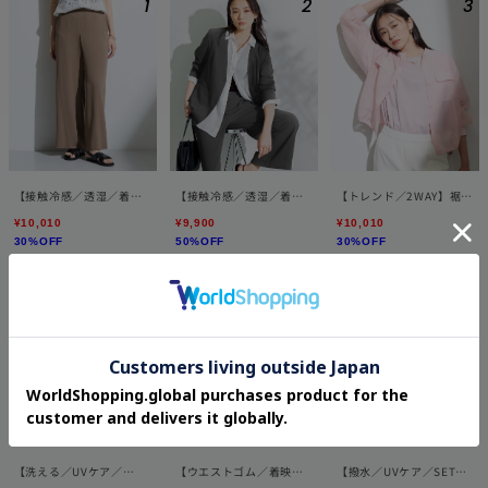
【接触冷感／透湿／着る
【接触冷感／透湿／着る
【トレンド／2WAY】裾ド
日傘】イージーワイドパ
日傘】ノーカラージャケ
ロスト付きシアーブラウ
¥10,010
¥9,900
¥10,010
ンツ
ット
スブルゾン
30%OFF
50%OFF
30%OFF
【洗える／UVケア／
【ウエストゴム／着映
【撥水／UVケア／SETUP