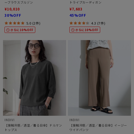
ーブラウスブルゾン
トライプカーディガン
¥10,010
¥7,683
30%OFF
45%OFF
5.0 (2件)
4.3 (7件)
さらに10%OFF
さらに10%OFF
INDIVI
INDIVI
【接触冷感／透湿／着る日傘】ドルマン
【接触冷感／透湿／着る日傘】イージー
トップス
ワイドパンツ