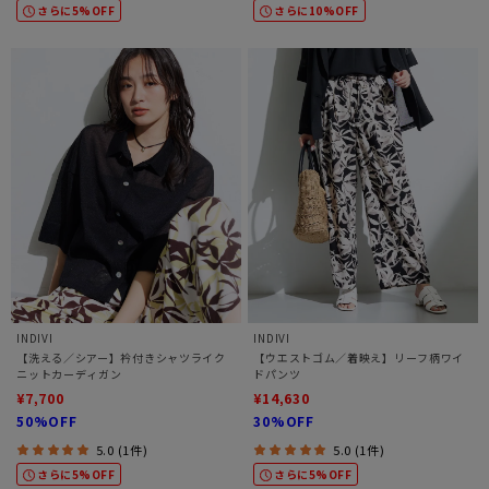
さらに5%OFF
さらに10%OFF
INDIVI
INDIVI
【洗える／シアー】衿付きシャツライク
【ウエストゴム／着映え】リーフ柄ワイ
ニットカーディガン
ドパンツ
¥7,700
¥14,630
50%OFF
30%OFF
5.0 (1件)
5.0 (1件)
さらに5%OFF
さらに5%OFF