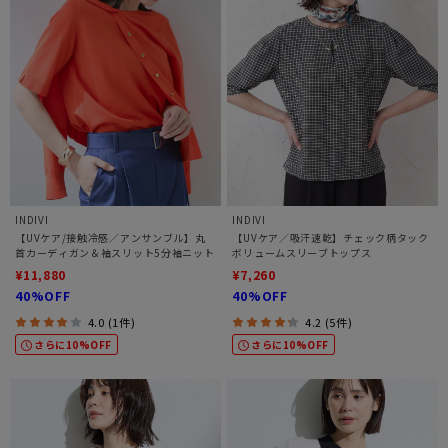
INDIVI
INDIVI
【UVケア/接触冷感／アンサンブル】丸
【UVケア／吸汗速乾】チェック柄タック
首カーディガン＆袖スリット5分袖ニット
ボリュームスリーブトップス
¥11,880
¥7,260
40%OFF
40%OFF
4.0 (1件)
4.2 (5件)
さらに10%OFF
さらに10%OFF