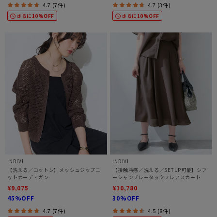
4.7 (7件)
4.7 (3件)
さらに10%OFF
さらに10%OFF
INDIVI
INDIVI
【洗える／コットン】メッシュジップニ
【接触冷感／洗える／SETUP可能】シア
ットカーディガン
ーシャンブレータックフレアスカート
¥9,075
¥10,780
45%OFF
30%OFF
4.7 (7件)
4.5 (8件)