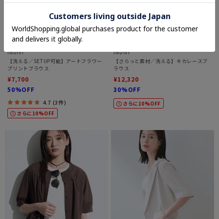
INDIVI
INDIVI
【洗える／SETUP可能】アートフラワー
【さらっと素材／洗える】キカレースブ
プリントブラウス
ラウス
¥7,700
¥12,320
50%OFF
30%OFF
4.7 (3件)
さらに10%OFF
さらに10%OFF