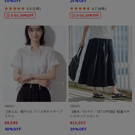
50%OFF
25%OFF
5.0 (1件)
4.7 (6件)
さらに10%OFF
さらに10%OFF
INDIVI
INDIVI
【洗える／軽やか】フリル衿ギャザーブ
【撥水／UVケア／SETUP可能】軽量マキ
ラウス
シ丈タックスカート
¥8,580
¥13,552
40%OFF
20%OFF