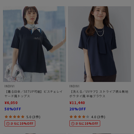
INDIVI
INDIVI
【着る日傘／SETUP可能】ビスチェレイ
【洗える／UVケア】ストライプ柄＆無地
ヤード風トップス
ボウタイ風 半袖ブラウス
¥6,050
¥11,440
50%OFF
20%OFF
5.0 (3件)
4.0 (3件)
さらに10%OFF
さらに10%OFF