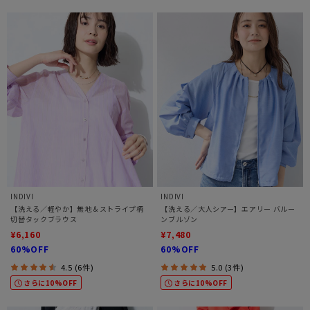
INDIVI
INDIVI
【洗える／軽やか】無地＆ストライプ柄
【洗える／大人シアー】エアリー バルー
切替タックブラウス
ンブルゾン
¥6,160
¥7,480
60%OFF
60%OFF
4.5 (6件)
5.0 (3件)
さらに10%OFF
さらに10%OFF