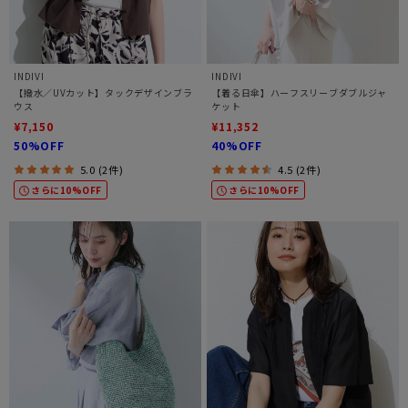
INDIVI
INDIVI
【撥水／UVカット】タックデザインブラ
【着る日傘】ハーフスリーブダブルジャ
ウス
ケット
¥7,150
¥11,352
50%OFF
40%OFF
5.0 (2件)
4.5 (2件)
さらに10%OFF
さらに10%OFF