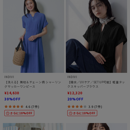
INDIVI
INDIVI
【洗える】無地＆チェーン柄 シャーリン
【撥水／UVケア／SETUP可能】軽量タッ
グサッカーワンピース
クスキッパーブラウス
¥14,630
¥12,320
30%OFF
20%OFF
4.6 (7件)
3.9 (7件)
さらに10%OFF
さらに10%OFF