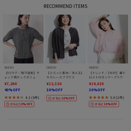
RECOMMEND ITEMS
INDIVI
INDIVI
INDIVI
】チ
【さらっと素材／洗える】
【トレンド／2WAY】裾ド
【洗える／アンサンブル
ーム
キカレースブラウス
ロスト付きシアーブラウス
能】シアーストライプカ
ブルゾン
ディガン
¥12,320
¥10,010
¥7,683
30%OFF
30%OFF
45%OFF
件)
5.0 (2件)
4.3 (7件)
さらに10%OFF
さらに10%OFF
さらに10%OFF