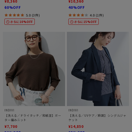
¥8,360
¥10,560
60%OFF
40%OFF
5.0 (3件)
4.0 (1件)
さらに10%OFF
さらに15%OFF
INDIVI
INDIVI
【洗える／ドライタッチ／和紙混】ガー
【洗える／UVケア／麻調】シングルジャ
ター編みニット
ケット
¥7,700
¥14,850