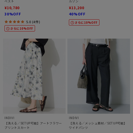
ベスト
ルゾン
¥10,780
¥13,200
30%OFF
40%OFF
5.0 (4件)
さらに10%OFF
さらに10%OFF
INDIVI
INDIVI
【洗える／SETUP可能】アートフラワー
【洗える／メッシュ素材／SETUP可能】
プリントスカート
ワイドパンツ