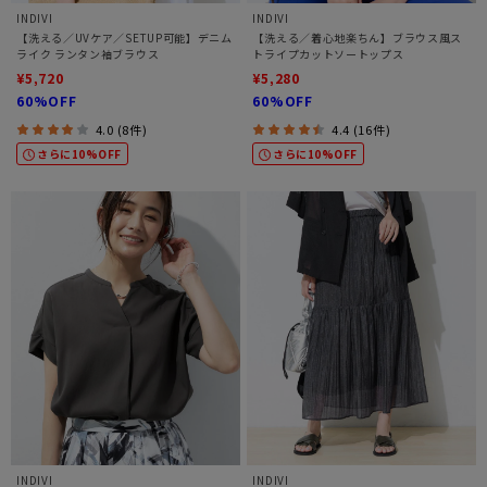
INDIVI
INDIVI
【洗える／UVケア／SETUP可能】デニム
【洗える／着心地楽ちん】ブラウス風ス
ライク ランタン袖ブラウス
トライプカットソートップス
¥5,720
¥5,280
60%OFF
60%OFF
4.0 (8件)
4.4 (16件)
さらに10%OFF
さらに10%OFF
INDIVI
INDIVI