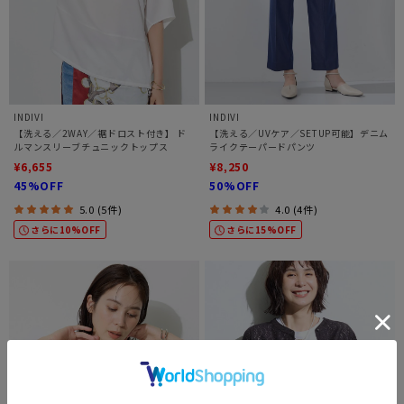
INDIVI
INDIVI
【洗える／2WAY／裾ドロスト付き】 ド
【洗える／UVケア／SETUP可能】デニム
ルマンスリーブチュニックトップス
ライクテーパードパンツ
¥6,655
¥8,250
45%OFF
50%OFF
5.0 (5件)
4.0 (4件)
さらに10%OFF
さらに15%OFF