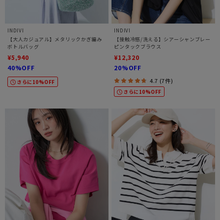
INDIVI
INDIVI
【大人カジュアル】メタリックかぎ編み
【接触冷感/洗える】シアーシャンブレー
ボトルバッグ
ピンタックブラウス
¥5,940
¥12,320
40%OFF
20%OFF
4.7 (7件)
さらに10%OFF
さらに10%OFF