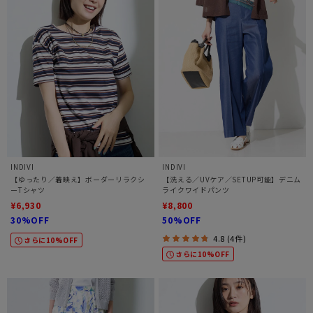
INDIVI
INDIVI
【ゆったり／着映え】ボーダーリラクシ
【洗える／UVケア／SETUP可能】デニム
ーTシャツ
ライクワイドパンツ
¥6,930
¥8,800
30%OFF
50%OFF
4.8 (4件)
さらに10%OFF
さらに10%OFF