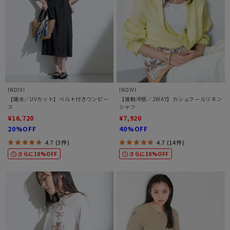
INDIVI
INDIVI
【撥水／UVカット】ベルト付きワンピー
【接触冷感／2WAY】カシュクールリネン
ス
シャツ
¥16,720
¥7,920
20%OFF
40%OFF
4.7 (3件)
4.7 (14件)
さらに10%OFF
さらに10%OFF