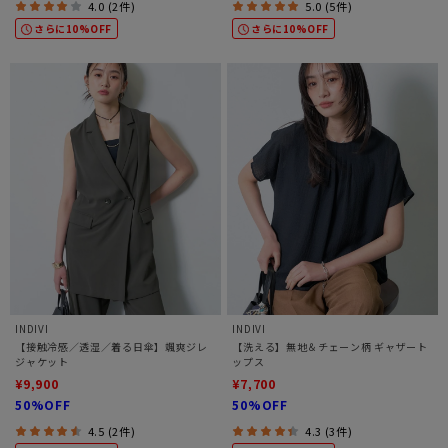
4.0 (2件)
5.0 (5件)
さらに10%OFF
さらに10%OFF
INDIVI
INDIVI
【接触冷感／透湿／着る日傘】颯爽ジレ
【洗える】無地＆チェーン柄 ギャザート
ジャケット
ップス
¥9,900
¥7,700
50%OFF
50%OFF
4.5 (2件)
4.3 (3件)