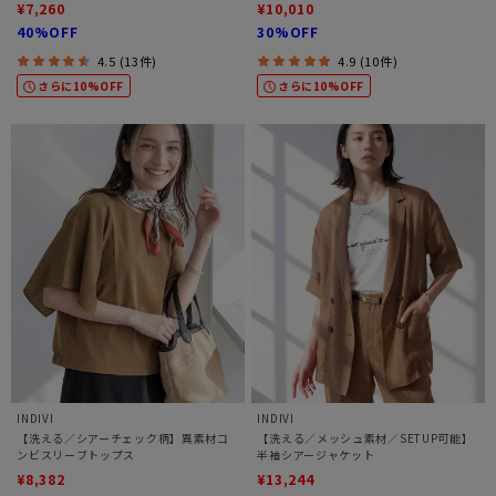
¥7,260
¥10,010
40%OFF
30%OFF
4.5 (13件)
4.9 (10件)
さらに10%OFF
さらに10%OFF
INDIVI
INDIVI
【洗える／シアーチェック柄】異素材コ
【洗える／メッシュ素材／SETUP可能】
ンビスリーブトップス
半袖シアージャケット
¥8,382
¥13,244