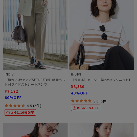
INDIVI
INDIVI
【撥水／UVケア／SETUP可能】軽量ベル
【洗える】ガーター編みVネックニットT
ト付ワイドストレートパンツ
¥8,580
¥7,172
40%OFF
60%OFF
5.0 (5件)
4.5 (2件)
さらに5%OFF
さらに10%OFF