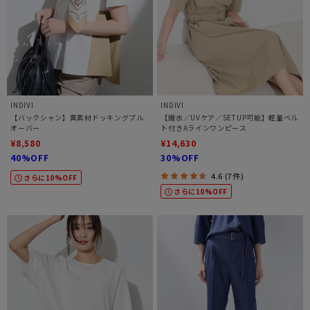
INDIVI
INDIVI
【バックシャン】異素材ドッキングプル
【撥水／UVケア／SETUP可能】軽量ベル
オーバー
ト付きAラインワンピース
¥8,580
¥14,630
40%OFF
30%OFF
4.6 (7件)
さらに10%OFF
さらに10%OFF