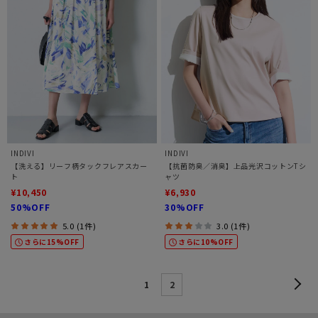
INDIVI
INDIVI
【洗える】リーフ柄タックフレアスカー
【抗菌防臭／消臭】上品光沢コットンTシ
ト
ャツ
¥10,450
¥6,930
50%OFF
30%OFF
5.0 (1件)
3.0 (1件)
さらに15%OFF
さらに10%OFF
1
2