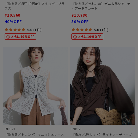
【洗える／SETUP可能】スキッパーブラ
【洗える／きれいめ】デニム風シアーテ
ウス
ィアードスカート
¥10,560
¥10,780
40%OFF
30%OFF
5.0 (1件)
5.0 (1件)
さらに10%OFF
さらに10%OFF
INDIVI
INDIVI
【洗える／トレンド】マニッシュレース
【撥水／UVカット】ライトフーディーブ