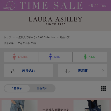
トップ
一点投入で華やぐ♪ BAG Collection
商品一覧
検索結果 ： アイテム数
33
件
LADIES
MEN
KIDS
絞り込む
表示順
1色表示
全色表示