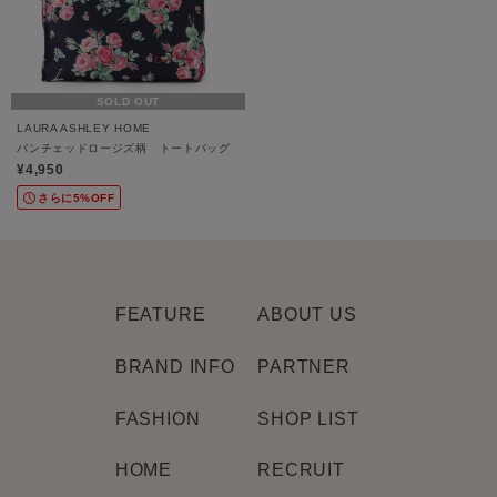
SOLD OUT
LAURA ASHLEY HOME
バンチェッドロージズ柄 トートバッグ
¥4,950
さらに5%OFF
FEATURE
ABOUT US
BRAND INFO
PARTNER
FASHION
SHOP LIST
HOME
RECRUIT