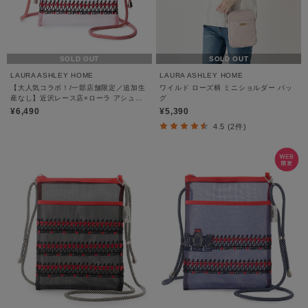
SOLD OUT
SOLD OUT
LAURA ASHLEY HOME
LAURA ASHLEY HOME
【大人気コラボ！/一部店舗限定／追加生
ワイルド ローズ柄 ミニショルダー バッ
産なし】近沢レース店×ローラ アシュレ
グ
イ ビンテージソルジャー レース サコッ
¥6,490
¥5,390
シュ
4.5 (2件)