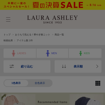
トップ
おうちで洗える！華やぎ春ニット
商品一覧
検索結果 ： アイテム数
2
件
LADIES
MEN
KIDS
絞り込む
表示順
1色表示
全色表示