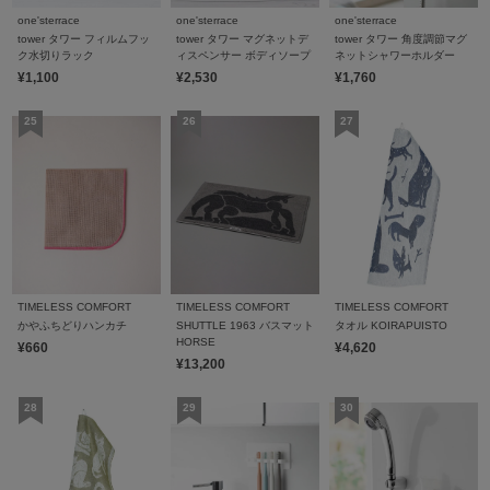
one'sterrace
one'sterrace
one'sterrace
tower タワー フィルムフッ
tower タワー マグネットデ
tower タワー 角度調節マグ
ク水切りラック
ィスペンサー ボディソープ
ネットシャワーホルダー
¥1,100
¥2,530
¥1,760
TIMELESS COMFORT
TIMELESS COMFORT
TIMELESS COMFORT
かやふちどりハンカチ
SHUTTLE 1963 バスマット
タオル KOIRAPUISTO
HORSE
¥660
¥4,620
¥13,200