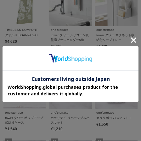
TIMELESS COMFORT
one'sterrace
one'sterrace
タオル KISSANPAIVAT
tower タワー シリコーン吸
tower タワー マグネット収
盤歯ブラシホルダー5連
納付ソープトレー
¥4,620
¥1,100
¥1,485
one'sterrace
one'sterrace
one'sterrace
tower タワー ポップアップ
カラリデイ リバーシブルバ
カラリポコ バスマット L
式綿棒ケース
スマット
¥1,650
¥1,540
¥1,210