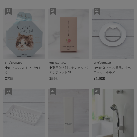
one'sterrace
one'sterrace
one'sterrace
◆BT バスソルト アリガト
◆薬用入浴剤 ごあいさつ バ
tower タワー お風呂の排水
ウ
スタブレット3P
口ネットホルダー
¥715
¥594
¥1,980