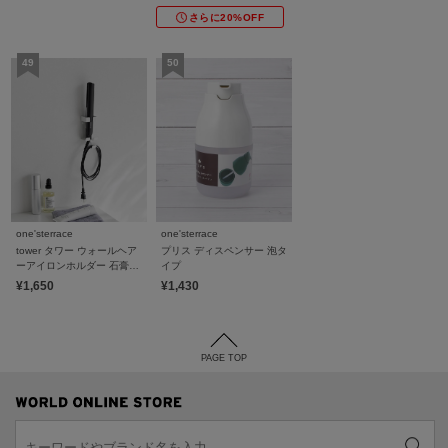
さらに20%OFF
one'sterrace
one'sterrace
tower タワー ウォールヘア
プリス ディスペンサー 泡タ
ーアイロンホルダー 石膏ボ
イプ
ード対応
¥1,650
¥1,430
PAGE TOP