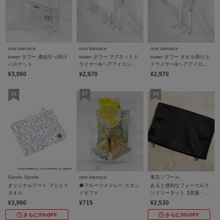
one'sterrace
one'sterrace
one'sterrace
tower タワー 連結引っ掛け
tower タワー マグネットド
tower タワー タオル掛け上
バスケット
ライヤー&ヘアアイロンホ
ドライヤー&ヘアアイロン
ルダー
ホルダー
¥3,960
¥2,970
¥2,970
Sanrio Sports
one'sterrace
東京ソワール
オリジナルアート フェイス
◆フルーツメドレー スタン
あると便利なフォーマルラ
タオル
ドギフト
ンドリーネット【喪服・礼
服・ブラックフォーマル・
¥3,960
¥715
¥2,530
結婚式・セレモニー・学校
さらに5%OFF
行事】
さらに5%OFF