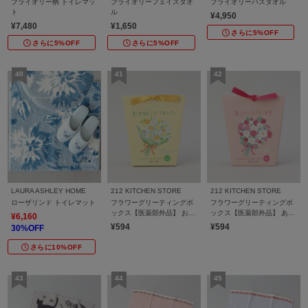
プライオリー柄 トイレマッ
プライオリーフェイスタオ
プライオリーバスタオル
ト
ル
¥4,950
¥7,480
¥1,650
さらに5%OFF
さらに5%OFF
さらに5%OFF
LAURA ASHLEY HOME
212 KITCHEN STORE
212 KITCHEN STORE
ローザリンド トイレマット
フラワーグリーティングボ
フラワーグリーティングボ
ックス【医薬部外品】 お世
ックス【医薬部外品】 あり
¥6,160
話になりました YE
がとうございます PK
¥594
¥594
30%OFF
さらに10%OFF