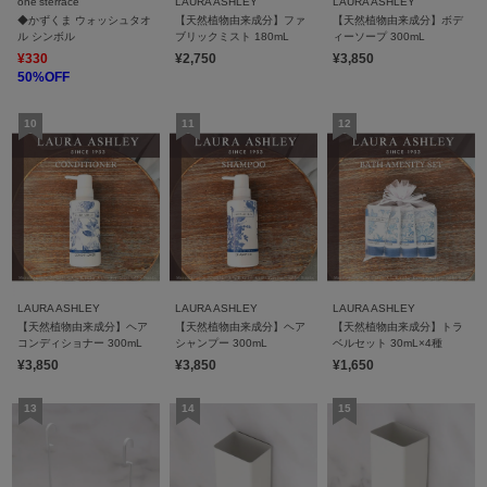
one'sterrace
LAURA ASHLEY
LAURA ASHLEY
◆かずくま ウォッシュタオ
【天然植物由来成分】ファ
【天然植物由来成分】ボデ
ル シンボル
ブリックミスト 180mL
ィーソープ 300mL
¥330
¥2,750
¥3,850
50%OFF
LAURA ASHLEY
LAURA ASHLEY
LAURA ASHLEY
【天然植物由来成分】ヘア
【天然植物由来成分】ヘア
【天然植物由来成分】トラ
コンディショナー 300mL
シャンプー 300mL
ベルセット 30mL×4種
¥3,850
¥3,850
¥1,650