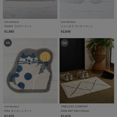
one'sterrace
one'sterrace
TAUKO フロアーマット
ニャンタマ コーナーマット
¥1,980
¥2,640
one'sterrace
TIMELESS COMFORT
FIKA ダイカットマット
RANI MAT 500×700mm
¥2,970
¥3,410