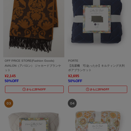
OFF PRICE STORE(Fashion Goods)
PORTE
AVALON（アバロン） ジャカードブランケ
【洗濯機 可/あったか】キルティング大判
ット
ボアブランケット
¥2,145
¥2,695
50%OFF
50%OFF
さらに20%OFF
さらに20%OFF