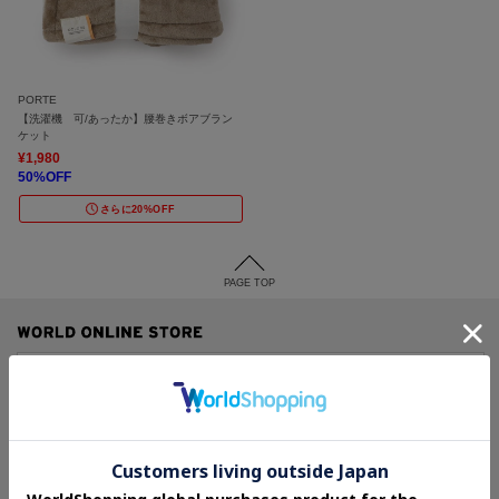
PORTE
【洗濯機 可/あったか】腰巻きボアブラン
ケット
¥1,980
50%OFF
さらに20%OFF
PAGE TOP
アイテムカテゴリーから探す