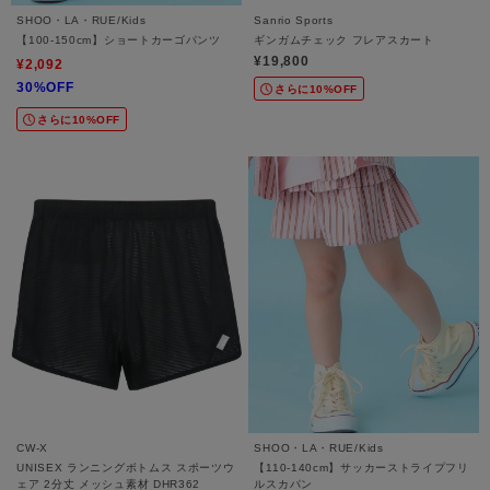
SHOO・LA・RUE/Kids
Sanrio Sports
【100-150cm】ショートカーゴパンツ
ギンガムチェック フレアスカート
¥19,800
¥2,092
30%OFF
さらに10%OFF
さらに10%OFF
CW-X
SHOO・LA・RUE/Kids
UNISEX ランニングボトムス スポーツウ
【110-140cm】サッカーストライプフリ
ェア 2分丈 メッシュ素材 DHR362
ルスカパン