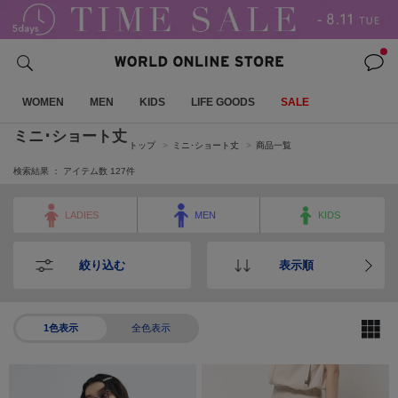
WOMEN
MEN
KIDS
LIFE GOODS
SALE
ミニ･ショート丈
トップ
ミニ･ショート丈
商品一覧
検索結果 ： アイテム数
127
件
LADIES
MEN
KIDS
絞り込む
表示順
1色表示
全色表示