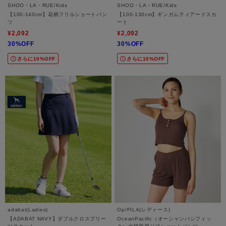
SHOO・LA・RUE/Kids
SHOO・LA・RUE/Kids
【100-140cm】花柄フリルショートパン
【100-130cm】ギンガムティアードスカ
ツ
ート
¥2,092
¥2,092
30%OFF
30%OFF
さらに10%OFF
さらに10%OFF
adabat(Ladies)
Op/FILA(レディース)
【ADABAT NAVY】ダブルクロスプリー
OceanPacific（オーシャンパシフィッ