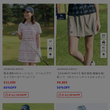
adabat(Ladies)
adabat(Ladies)
吸水速乾/UVカット/エコ クールコアウ
【ADABAT NAVY】吸水速乾/接触冷感/
エイブボーダーワンピース
防シワ UVストレッチツイルキュロット
¥11,000
¥8,800
60%OFF
50%OFF
さらに10%OFF
さらに20%OFF