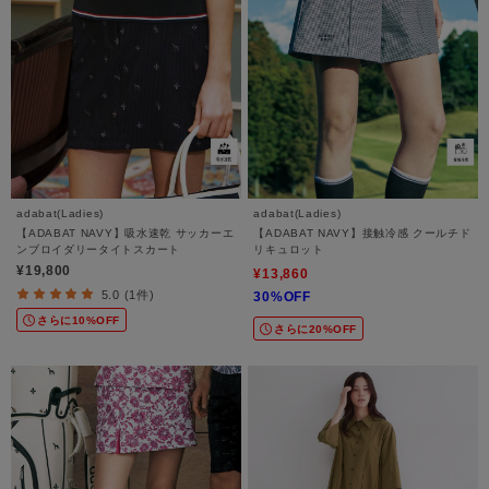
adabat(Ladies)
adabat(Ladies)
【ADABAT NAVY】吸水速乾 サッカーエ
【ADABAT NAVY】接触冷感 クールチド
ンブロイダリータイトスカート
リキュロット
¥19,800
¥13,860
5.0 (1件)
30%OFF
さらに10%OFF
さらに20%OFF