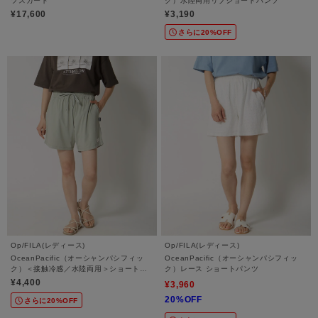
ツスカート
ク）水陸両用リブショートパンツ
¥17,600
¥3,190
さらに20%OFF
Op/FILA(レディース)
Op/FILA(レディース)
OceanPacific（オーシャンパシフィッ
OceanPacific（オーシャンパシフィッ
ク）＜接触冷感／水陸両用＞ショートパ
ク）レース ショートパンツ
ンツ｜スーパーナイロンクール
¥4,400
¥3,960
20%OFF
さらに20%OFF