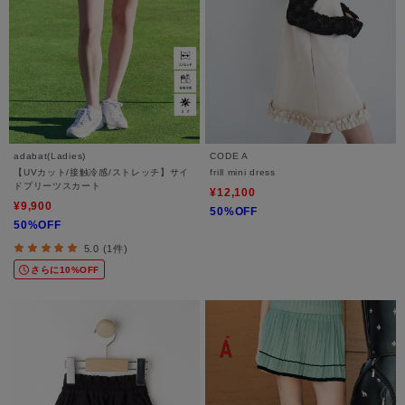
adabat(Ladies)
CODE A
【UVカット/接触冷感/ストレッチ】サイ
frill mini dress
ドプリーツスカート
¥12,100
¥9,900
50%OFF
50%OFF
5.0 (1件)
さらに10%OFF