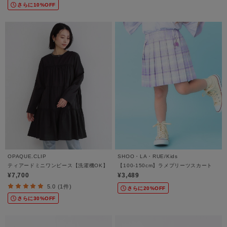
さらに10%OFF
OPAQUE.CLIP
SHOO・LA・RUE/Kids
ティアードミニワンピース【洗濯機OK】
【100-150cm】ラメプリーツスカート
¥7,700
¥3,489
5.0 (1件)
さらに20%OFF
さらに30%OFF