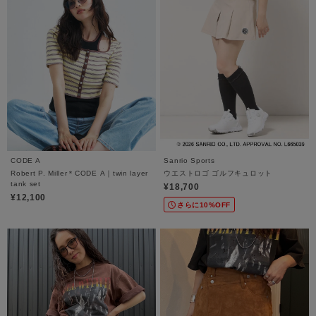
CODE A
Sanrio Sports
Robert P. Miller＊CODE A｜twin layer
ウエストロゴ ゴルフキュロット
tank set
¥18,700
¥12,100
さらに10%OFF