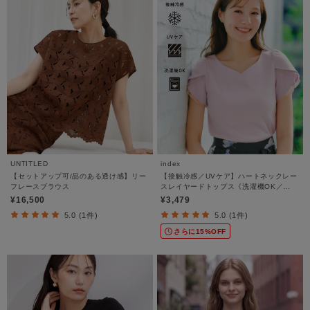
UNTITLED
index
【セットアップ可/品のある透け感】リー
【接触冷感／UVケア】ハートネックレー
フレースブラウス
スレイヤードトップス《洗濯機OK／
6col》
¥16,500
¥3,479
5.0 (1件)
5.0 (1件)
さらに15%OFF