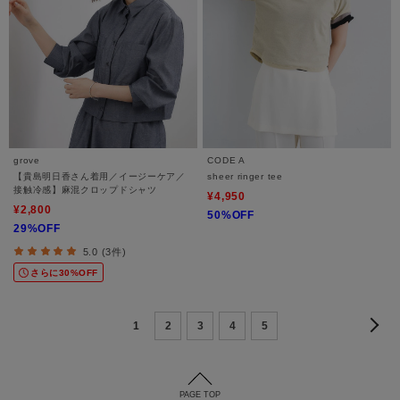
grove
CODE A
【貴島明日香さん着用／イージーケア／
sheer ringer tee
接触冷感】麻混クロップドシャツ
¥4,950
¥2,800
50%OFF
29%OFF
5.0 (3件)
さらに30%OFF
1
2
3
4
5
PAGE TOP