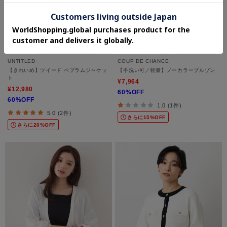
UNTITLED
COUP DE CHANCE
【きれいめ】ツイード ペプラムジャケッ
【手洗い可／軽量】ノーカラーブルゾン
ト
¥7,964
¥12,980
60%OFF
60%OFF
1.0 (1件)
5.0 (2件)
さらに15%OFF
さらに20%OFF