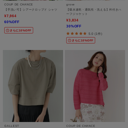
COUP DE CHANCE
grove
【手洗い可】シアークロップド シャツ
【吸水速乾・通気性・洗える】衿付きハ
ーフジャケット
¥7,964
¥3,834
60%OFF
30%OFF
さらに10%OFF
5.0 (1件)
さらに10%OFF
GALLEST
COUP DE CHANCE