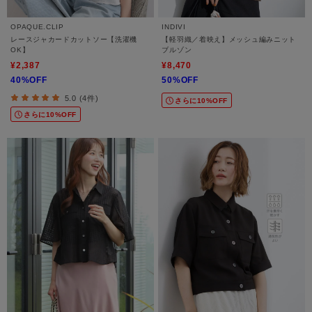
OPAQUE.CLIP
INDIVI
レースジャカードカットソー【洗濯機
【軽羽織／着映え】メッシュ編みニット
OK】
ブルゾン
¥2,387
¥8,470
40%OFF
50%OFF
5.0 (4件)
さらに10%OFF
さらに10%OFF