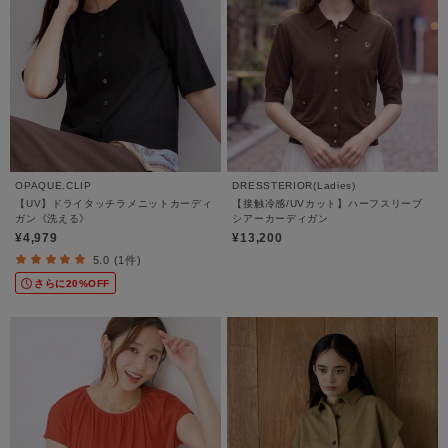
OPAQUE.CLIP
DRESSTERIOR(Ladies)
【UV】ドライタッチラメニットカーディ
【接触冷感/UVカット】ハーフスリーブ
ガン《洗える》
シアーカーディガン
¥4,979
¥13,200
5.0 (1件)
さらに20%OFF