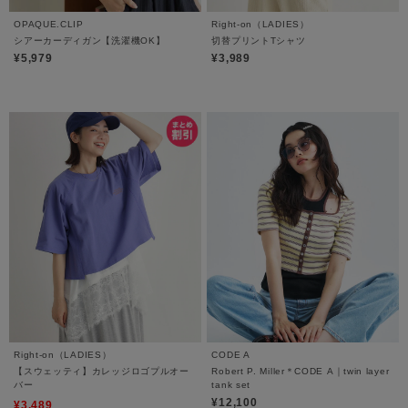
OPAQUE.CLIP
Right-on（LADIES）
シアーカーディガン【洗濯機OK】
切替プリントTシャツ
¥5,979
¥3,989
Right-on（LADIES）
CODE A
【スウェッティ】カレッジロゴプルオー
Robert P. Miller＊CODE A｜twin layer
バー
tank set
¥12,100
¥3,489