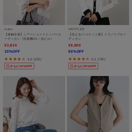
index
UNTITLED
【接触冷感】シアーショートトッパーカ
【洗える/ジャケット風】ミラノリブカー
ーディガン《洗濯機OK／抗ピル》
ディガン
¥3,834
¥8,800
30%OFF
60%OFF
4.0 (2件)
4.1 (7件)
さらに10%OFF
さらに20%OFF