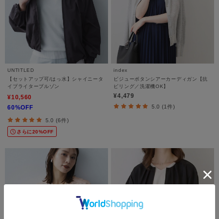
UNTITLED
index
【セットアップ可/はっ水】シャイニータ
ビジューボタンシアーカーディガン【抗
イプライターブルゾン
ピリング／洗濯機OK】
¥4,479
¥10,560
5.0 (1件)
60%OFF
5.0 (6件)
さらに20%OFF