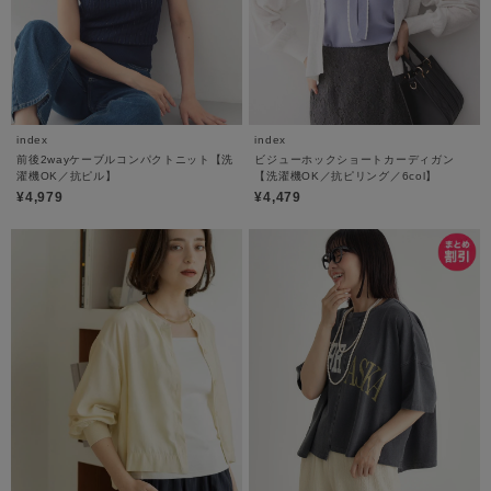
index
index
前後2wayケーブルコンパクトニット【洗
ビジューホックショートカーディガン
濯機OK／抗ピル】
【洗濯機OK／抗ピリング／6col】
¥4,979
¥4,479