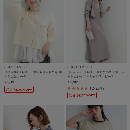
SHOO・LA・RUE
SHOO・LA・RUE
【洗濯機可/S-LL】1枚でも羽織りでも 華
【2点セット/S-LL】おとなの抜け感 ショ
やか上品カーデ
ート丈シャツ＋キャミワンピース
¥5,390
¥6,989
5.0 (1件)
さらに40%OFF
さらに20%OFF