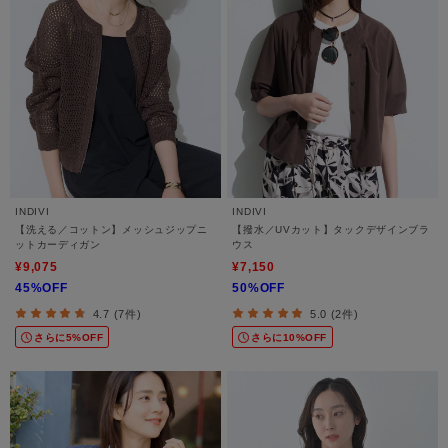
INDIVI
INDIVI
【洗える／コットン】メッシュジップニ
【撥水／UVカット】タックデザインブラ
ットカーディガン
ウス
¥9,075
¥7,150
45%OFF
50%OFF
4.7 (7件)
5.0 (2件)
さらに5%OFF
さらに10%OFF