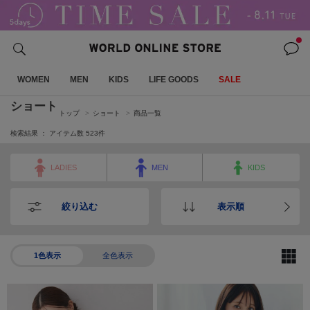
WOMEN
MEN
KIDS
LIFE GOODS
SALE
ショート
トップ
ショート
商品一覧
検索結果 ： アイテム数
523
件
LADIES
MEN
KIDS
絞り込む
表示順
1色表示
全色表示