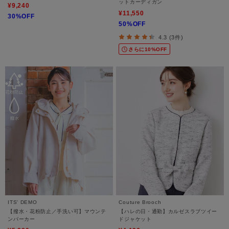
ットカーディガン
¥9,240
¥11,550
30%OFF
50%OFF
4.3 (3件)
さらに10%OFF
ITS' DEMO
Couture Brooch
【撥水・花粉防止／手洗い可】マウンテ
【ハレの日・通勤】カルゼスラブツイー
ンパーカー
ドジャケット