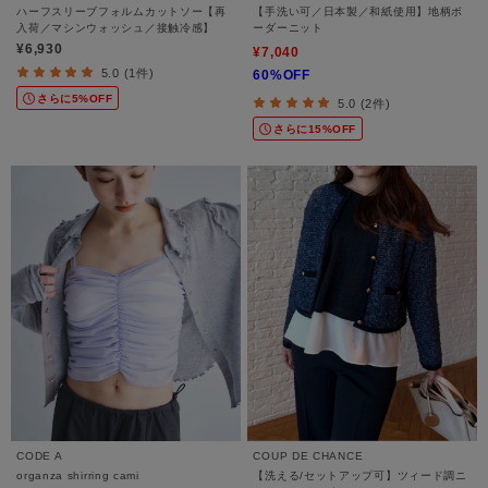
ハーフスリーブフォルムカットソー【再
【手洗い可／日本製／和紙使用】地柄ボ
入荷／マシンウォッシュ／接触冷感】
ーダーニット
¥6,930
¥7,040
5.0 (1件)
60%OFF
さらに5%OFF
5.0 (2件)
さらに15%OFF
CODE A
COUP DE CHANCE
organza shirring cami
【洗える/セットアップ可】ツィード調ニ