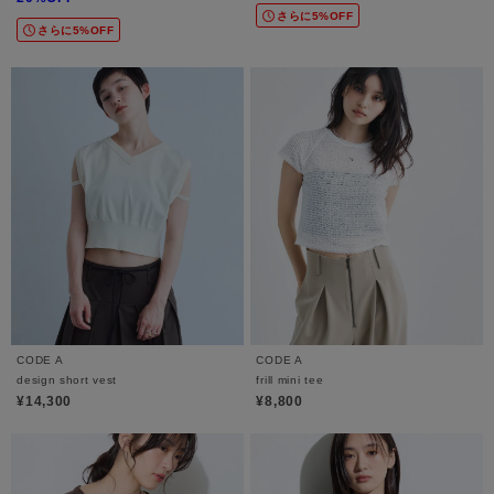
さらに5%OFF
さらに5%OFF
CODE A
CODE A
design short vest
frill mini tee
¥14,300
¥8,800