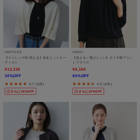
UNTITLED
INDIVI
【ストレッチ性/洗える】短丈ニットカー
【洗える／透けにくい】ダイヤ柄プリン
ディガン
トブラウス
¥12,320
¥6,160
30%OFF
60%OFF
4.7 (3件)
4.5 (4件)
さらに15%OFF
さらに10%OFF