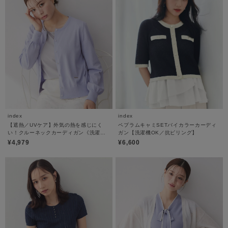
index
index
【遮熱／UVケア】外気の熱を感じにく
ペプラムキャミSETバイカラーカーディ
い！クルーネックカーディガン《洗濯機
ガン【洗濯機OK／抗ピリング】
OK／抗ピリング／6col》
¥4,979
¥6,600