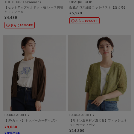
THE SHOP TK(Women)
OPAQUE.CLIP
【セットアップ可】ドット柄 レース切替
配色クロス編みニットベスト【洗える】
キャミソール
¥5,979
¥4,489
さらに10%OFF
さらに10%OFF
LAURA ASHLEY
LAURA ASHLEY
【UVカット】トッパーカーディガン
【リネン混素材／洗える】フィッシュネ
ットカーディガン
¥9,680
¥14,300
20%OFF