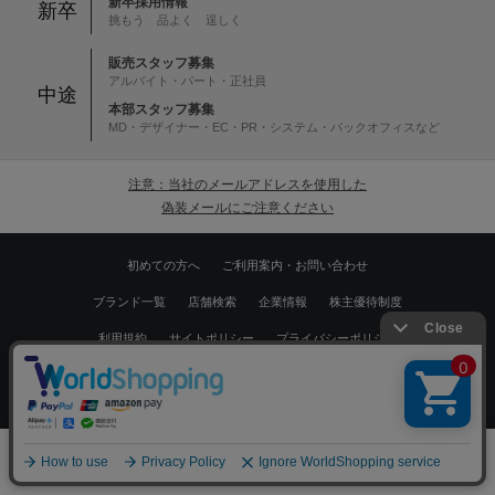
新卒採用情報
新卒
挑もう 品よく 逞しく
販売スタッフ募集
アルバイト・パート・正社員
中途
本部スタッフ募集
MD・デザイナー・EC・PR・システム・バックオフィスなど
注意：当社のメールアドレスを使用した
偽装メールにご注意ください
初めての方へ
ご利用案内・お問い合わせ
ブランド一覧
店舗検索
企業情報
株主優待制度
利用規約
サイトポリシー
プライバシーポリシー
特定商取引法に基づく表記
採用情報
絞り込む
Copyrights © WORLD CO.,LTD. All rights reserved.
0
メニュー
スナップ
探す
お気に入り
カート
スマートフォン ｜
PC