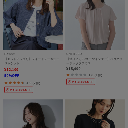
Reflect
UNTITLED
【セットアップ可】ツイードノーカラー
【透けにくい/スーツインナー】パウダリ
ジャケット
ータックブラウス
¥15,400
¥12,100
1.0 (1件)
50%OFF
さらに10%OFF
4.5 (2件)
さらに10%OFF