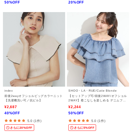
50%OFF
20%OFF
index
SHOO・LA・RUE/Cutie Blonde
前後2wayオフショルビッグカラーニット
【セットアップ可/前後2WAY/オフショル
【洗濯機洗い可／抗ピル】
2WAY】着こなしを楽しめる デニムフリ
ルブラウス
¥2,687
¥2,244
40%OFF
50%OFF
5.0 (1件)
5.0 (1件)
さらに20%OFF
さらに5%OFF