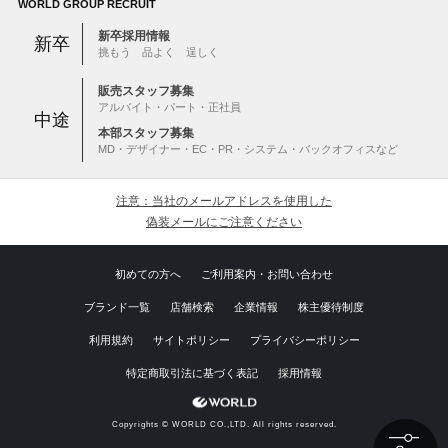
WORLD GROUP RECRUIT
新卒採用情報
新卒
挑もう 品よく 逞しく
販売スタッフ募集
アルバイト・パート・正社員
中途
本部スタッフ募集
MD・デザイナー・EC・PR・システム・バックオフィスなど
注意：当社のメールアドレスを使用した
偽装メールにご注意ください
初めての方へ
ご利用案内・お問い合わせ
ブランド一覧
店舗検索
企業情報
株主優待制度
利用規約
サイトポリシー
プライバシーポリシー
特定商取引法に基づく表記
採用情報
Copyrights © WORLD CO.,LTD. All rights reserved.