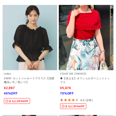
index
COUP DE CHANCE
2WAY カットジャカードブラウス【洗濯
◆【洗える】オフショルダーニットトッ
機洗い可／防シワ】
プス
¥2,987
¥5,676
40%OFF
70%OFF
4.0 (2件)
さらに20%OFF
さらに30%OFF