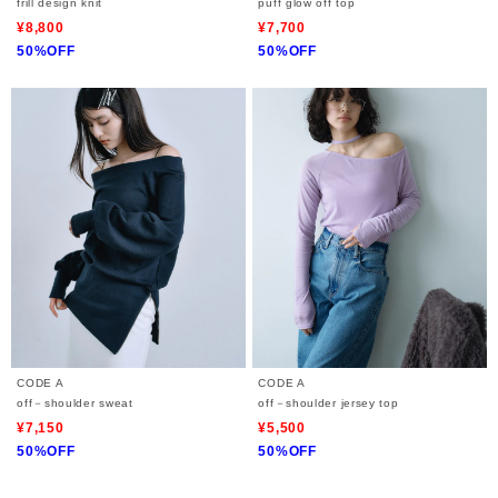
frill design knit
puff glow off top
¥8,800
¥7,700
50%OFF
50%OFF
CODE A
CODE A
off－shoulder sweat
off－shoulder jersey top
¥7,150
¥5,500
50%OFF
50%OFF