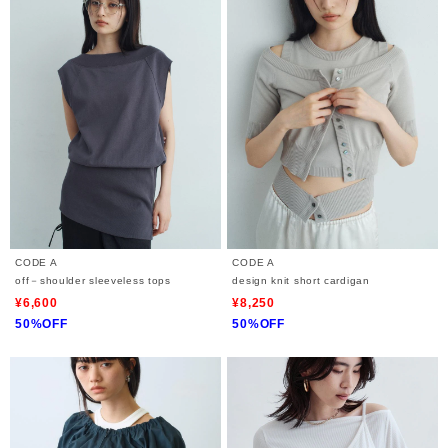
CODE A
CODE A
off－shoulder sleeveless tops
design knit short cardigan
¥6,600
¥8,250
50%OFF
50%OFF