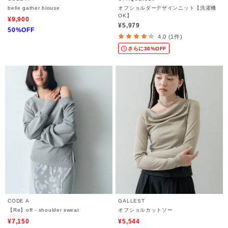
belle gather blouse
オフショルダーデザインニット【洗濯機
OK】
¥9,900
¥5,979
50%OFF
4.0 (1件)
さらに30%OFF
CODE A
GALLEST
【Re】off－shoulder sweat
オフショルカットソー
¥7,150
¥5,544