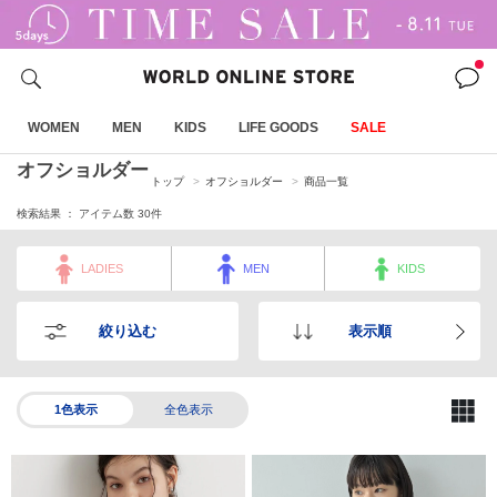
WOMEN
MEN
KIDS
LIFE GOODS
SALE
オフショルダー
トップ
オフショルダー
商品一覧
検索結果 ： アイテム数
30
件
LADIES
MEN
KIDS
絞り込む
表示順
1色表示
全色表示