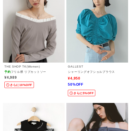
THE SHOP TK(Women)
GALLEST
予約
フリル襟 リブカットソー
シャーリングオフショルブラウス
¥4,989
¥4,950
50%OFF
さらに10%OFF
さらに5%OFF