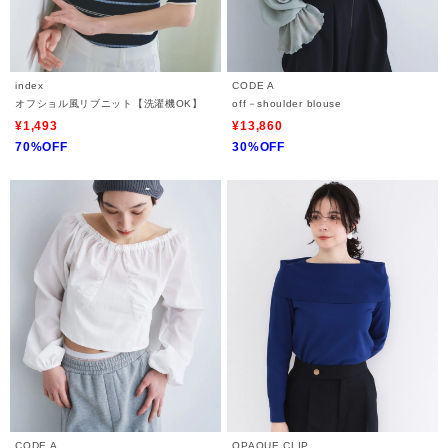
index
CODE A
オフショル風リブニット【洗濯機OK】
off－shoulder blouse
¥1,493
¥13,860
70%OFF
30%OFF
CODE A
OPAQUE.CLIP