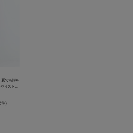
E
L】夏でも脚を
んやりストレ
ンツ
(2件)