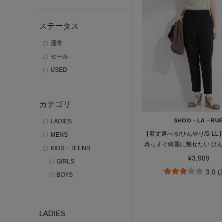
ステータス
通常
セール
USED
カテゴリ
SHOO・LA・RU
LADIES
【着丈選べる/ひんやり/S-L
MENS
真っすぐ綺麗に魅せたい ひ
KIDS・TEENS
ッチ スティックパ
¥3,989
GIRLS
3.0 
BOYS
LADIES