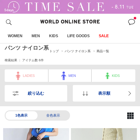
WOMEN
MEN
KIDS
LIFE GOODS
SALE
パンツ ナイロン系
トップ
パンツ ナイロン系
商品一覧
検索結果 ： アイテム数
6
件
LADIES
MEN
KIDS
絞り込む
表示順
1色表示
全色表示