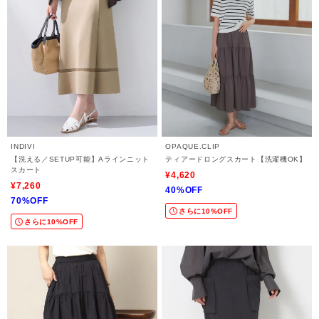
INDIVI
OPAQUE.CLIP
【洗える／SETUP可能】Aラインニット
ティアードロングスカート【洗濯機OK】
スカート
¥4,620
¥7,260
40%OFF
70%OFF
さらに10%OFF
さらに10%OFF