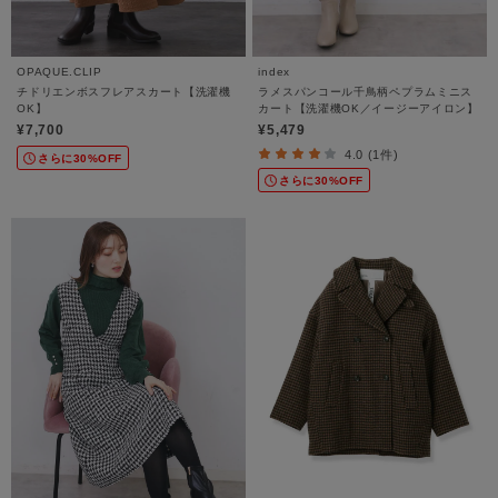
OPAQUE.CLIP
index
チドリエンボスフレアスカート【洗濯機
ラメスパンコール千鳥柄ペプラムミニス
OK】
カート【洗濯機OK／イージーアイロン】
¥7,700
¥5,479
4.0 (1件)
さらに30%OFF
さらに30%OFF