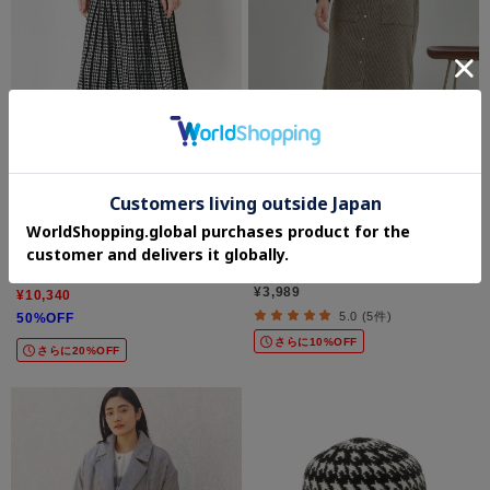
Lui Chantant
SHOO・LA・RUE/DRESKIP
【セットアップ可／洗える】千鳥ニット
【S-LL/あったか】すらりときれい見え
プリーツスカート
ベイカー風ナロースカート
¥3,989
¥10,340
5.0 (5件)
50%OFF
さらに10%OFF
さらに20%OFF