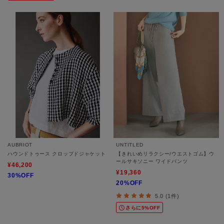
AUBRIOT
UNTITLED
ハウンドトゥース クロップドジャケット
【きれいめリラクシー/ウエストゴム】ウ
ールサキソニー ワイドパンツ
¥46,200
¥19,360
30%OFF
20%OFF
5.0 (1件)
さらに5%OFF