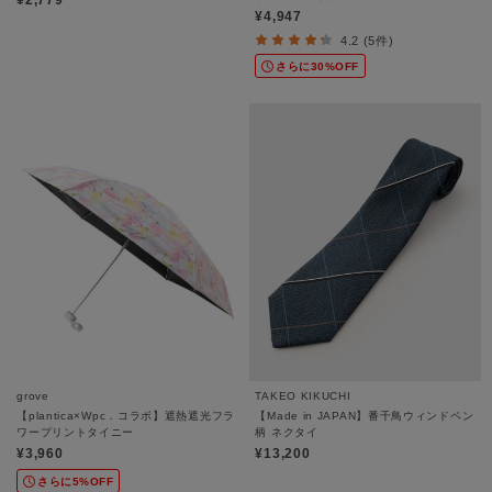
¥2,779
¥4,947
4.2 (5件)
さらに30%OFF
grove
TAKEO KIKUCHI
【plantica×Wpc．コラボ】遮熱遮光フラ
【Made in JAPAN】番千鳥ウィンドペン
ワープリントタイニー
柄 ネクタイ
¥3,960
¥13,200
さらに5%OFF