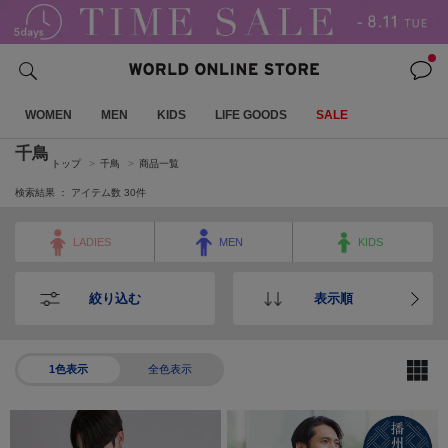
WOMEN
MEN
KIDS
LIFE GOODS
SALE
千鳥
トップ
千鳥
商品一覧
検索結果 ： アイテム数
30
件
LADIES
MEN
KIDS
絞り込む
表示順
1色表示
全色表示