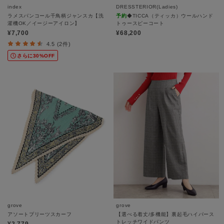
index
DRESSTERIOR(Ladies)
ラメスパンコール千鳥柄ジャンスカ【洗
予約
◆TICCA（ティッカ）ウールハンド
濯機OK／イージーアイロン】
トゥースピーコート
¥7,700
¥68,200
4.5 (2件)
さらに30%OFF
grove
grove
アソートプリーツスカーフ
【選べる着丈/多機能】裏起毛ハイパース
トレッチワイドパンツ