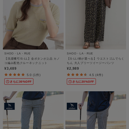
SHOO・LA・RUE
SHOO・LA・RUE
【洗濯機可/S-LL】金ボタンが上品 カノ
【S-LL/柄が選べる】ウエストゴムでらく
コ編み配色クルーネックニット
ちん 大人プリーツイージーパンツ
¥3,489
¥2,989
5.0 (1件)
4.5 (4件)
さらに30%OFF
さらに20%OFF