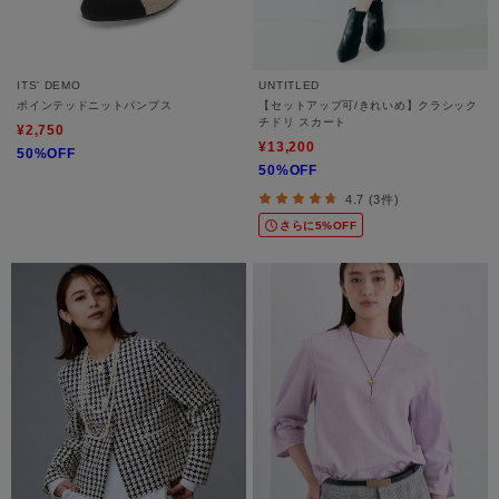
ITS' DEMO
UNTITLED
ポインテッドニットパンプス
【セットアップ可/きれいめ】クラシック
チドリ スカート
¥2,750
¥13,200
50%OFF
50%OFF
4.7 (3件)
さらに5%OFF