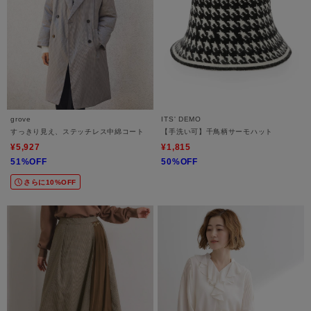
grove
ITS' DEMO
すっきり見え、ステッチレス中綿コート
【手洗い可】千鳥柄サーモハット
¥5,927
¥1,815
51%OFF
50%OFF
さらに10%OFF