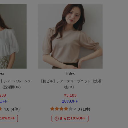
dex
index
ア】シアーバルーンス
【抗ピル】シアースリーブニット《洗濯
《洗濯機OK》
機OK》
239
¥3,183
OFF
20%OFF
4.8 (4件)
4.0 (1件)
10%OFF
さらに10%OFF