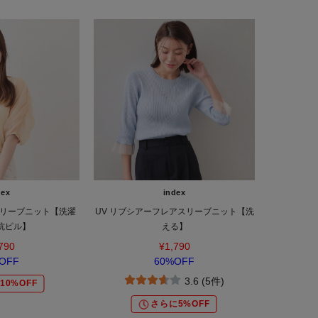
dex
index
リーブニット【洗濯
UV リブシアーフレアスリーブニット【洗
抗ピル】
える】
790
¥1,790
OFF
60%OFF
3.6 (5件)
10%OFF
さらに5%OFF