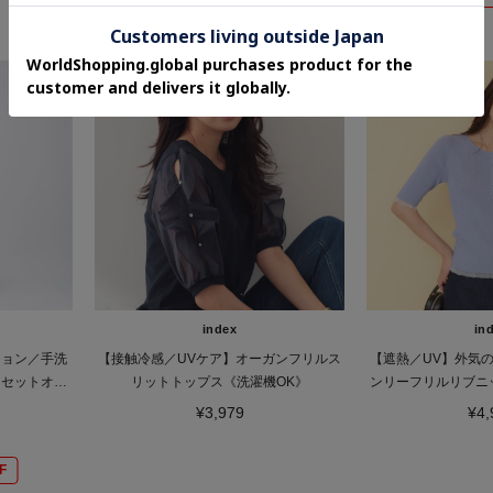
index
in
ジョン／手洗
【接触冷感／UVケア】オーガンフリルス
【遮熱／UV】外気
ロセットオー
リットトップス《洗濯機OK》
ンリーフリルリブニ
ピリ
¥3,979
¥4,
F