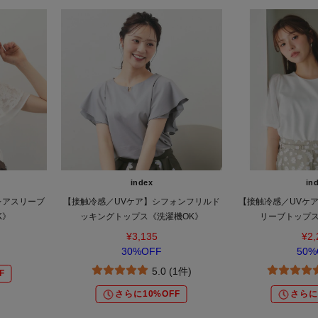
index
in
レアスリーブ
【接触冷感／UVケア】シフォンフリルド
【接触冷感／UVケ
K》
ッキングトップス《洗濯機OK》
リーブトップス
¥3,135
¥2,
30%OFF
50%
5.0 (1件)
F
さらに10%OFF
さらに