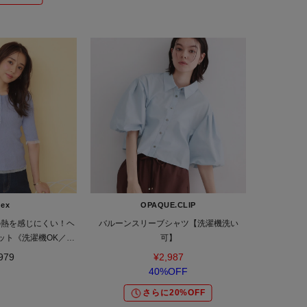
dex
OPAQUE.CLIP
の熱を感じにくい！ヘ
バルーンスリーブシャツ【洗濯機洗い
ット《洗濯機OK／抗
可】
ング》
979
¥2,987
40%OFF
さらに20%OFF