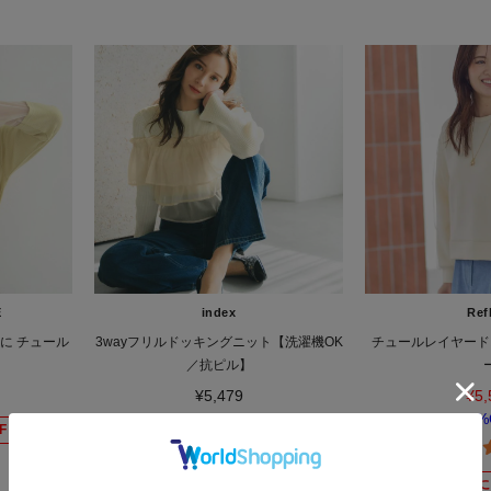
E
index
Ref
に チュール
3wayフリルドッキングニット【洗濯機OK
チュールレイヤード
／抗ピル】
¥5,479
¥5,
60%
F
さらに30%OFF
さらに