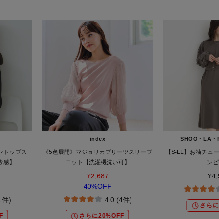
index
SHOO・LA・R
ントップス
《5色展開》マジョリカプリーツスリーブ
【S-LL】お袖チュ
冷感】
ニット【洗濯機洗い可】
ンピ
¥2,687
¥4,
40%OFF
(1件)
4.0 (4件)
さらに
F
さらに20%OFF