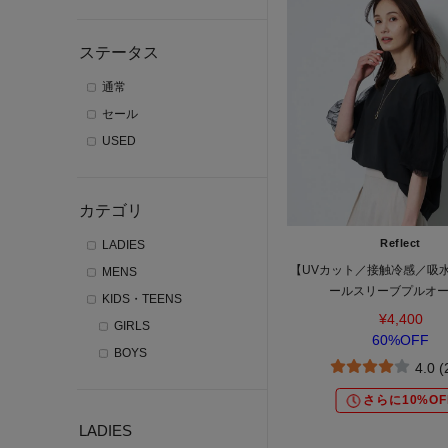
ステータス
通常
セール
USED
カテゴリ
Reflect
LADIES
【UVカット／接触冷感／吸
MENS
ールスリーブプルオ
KIDS・TEENS
¥4,400
GIRLS
60%OFF
BOYS
4.0 
さらに10%OF
LADIES