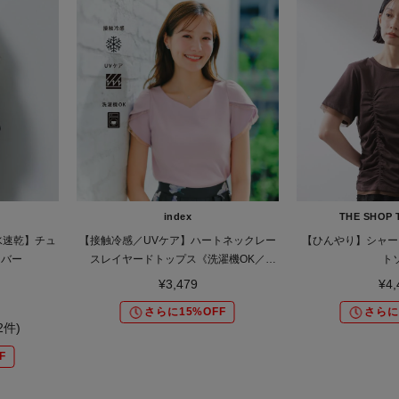
index
THE SHOP 
水速乾】チュ
【接触冷感／UVケア】ハートネックレー
【ひんやり】シャー
ーバー
スレイヤードトップス《洗濯機OK／
ト
6col》
¥3,479
¥4,
さらに15%OFF
さらに
(2件)
F