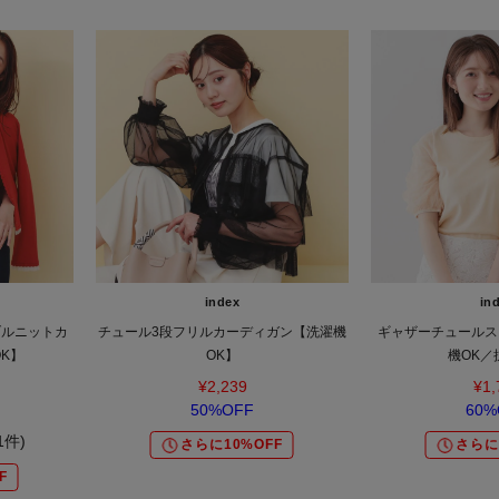
index
in
ブルニットカ
チュール3段フリルカーディガン【洗濯機
ギャザーチュールス
K】
OK】
機OK／
¥2,239
¥1,
50%OFF
60%
(1件)
さらに10%OFF
さらに
F