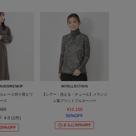
UE/DRESKIP
INTELLECTION
ールレース切り替えワ
【シアー・洗える・チュール】メランジ
ース
ェ風プリントプルオーバー
989
¥12,100
50%OFF
4.0 (1件)
さらに50%OFF
30%OFF