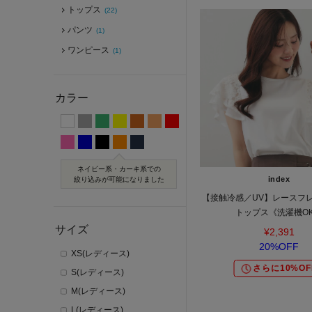
トップス
(22)
パンツ
(1)
ワンピース
(1)
カラー
ネイビー系・カーキ系での
index
絞り込みが可能になりました
【接触冷感／UV】レースフ
トップス《洗濯機O
サイズ
¥2,391
20%OFF
XS(レディース)
さらに10%OF
S(レディース)
M(レディース)
L(レディース)