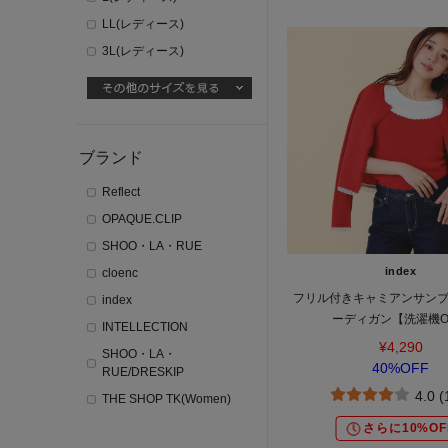
LL(レディース)
3L(レディース)
ブランド
Reflect
OPAQUE.CLIP
SHOO・LA・RUE
index
cloenc
フリル付きキャミアンサン
index
ーディガン【洗濯機O
INTELLECTION
¥4,290
SHOO・LA・
40%OFF
RUE/DRESKIP
4.0 
THE SHOP TK(Women)
さらに10%OF