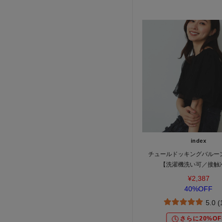
index
チュールドッキングバルー
【洗濯機洗い可／接触
¥2,387
40%OFF
5.0 
さらに20%OF