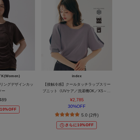
TK(Women)
index
リングデザインカッ
【接触冷感】クールタッチラップスリー
ソー
ブニット《UVケア／洗濯機OK／XS～3L
／9col》
489
¥2,785
30%OFF
10%OFF
5.0 (2件)
さらに10%OFF