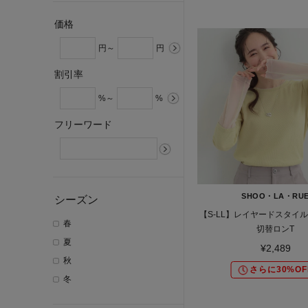
価格
円～
円
割引率
%～
%
フリーワード
SHOO・LA・RU
シーズン
【S-LL】レイヤードスタイル
春
切替ロンT
夏
¥2,489
秋
さらに30%OF
冬