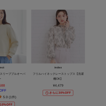
lect
index
スリーブプルオーバ
フリルハイネックレーストップス【洗濯
ー
機OK】
588
¥4,479
OFF
さらに30%OFF
5.0 (1件)
10%OFF