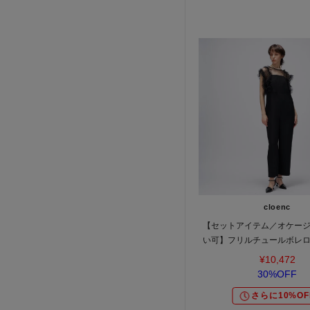
cloenc
【セットアイテム／オケー
い可】フリルチュールボレ
ルインワン
¥10,472
30%OFF
さらに10%OF