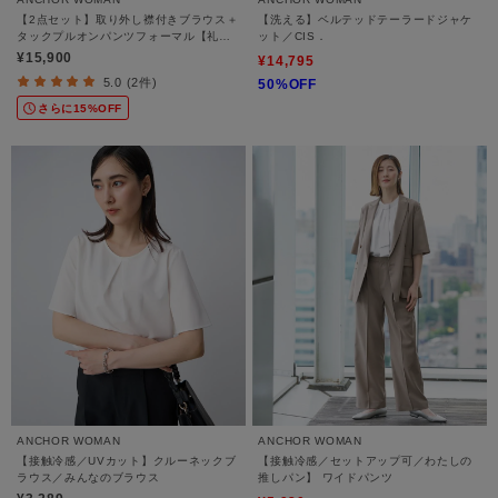
【2点セット】取り外し襟付きブラウス＋
【洗える】ベルテッドテーラードジャケ
タックプルオンパンツフォーマル【礼服
ット／CIS．
／喪服／ブラックフォーマル】
¥15,900
¥14,795
5.0 (2件)
50%OFF
さらに15%OFF
ANCHOR WOMAN
ANCHOR WOMAN
【接触冷感／UVカット】クルーネックブ
【接触冷感／セットアップ可／わたしの
ラウス／みんなのブラウス
推しパン】 ワイドパンツ