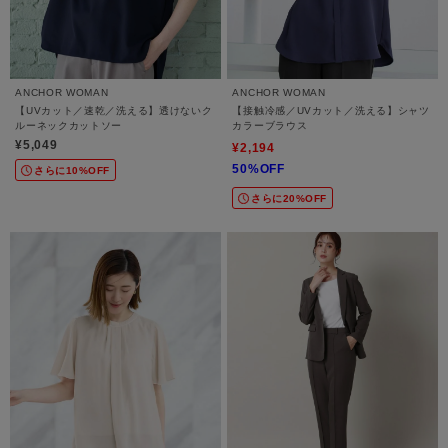
ANCHOR WOMAN
ANCHOR WOMAN
【UVカット／速乾／洗える】透けないク
【接触冷感／UVカット／洗える】シャツ
ルーネックカットソー
カラーブラウス
¥5,049
¥2,194
50%OFF
さらに10%OFF
さらに20%OFF