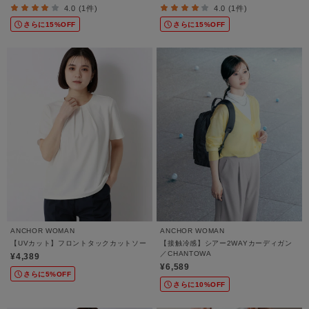
4.0 (1件)
4.0 (1件)
さらに15%OFF
さらに15%OFF
ANCHOR WOMAN
ANCHOR WOMAN
【UVカット】フロントタックカットソー
【接触冷感】シアー2WAYカーディガン
／CHANTOWA
¥4,389
¥6,589
さらに5%OFF
さらに10%OFF