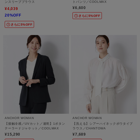
ンスリーブブラウス
トパンツ／COOLMAX
¥6,600
¥4,039
20%OFF
さらに5%OFF
さらに5%OFF
ANCHOR WOMAN
ANCHOR WOMAN
【接触冷感／UVカット／速乾】1ボタン
【洗える】シアーハイネックボウタイブ
テーラードジャケット／COOLMAX
ラウス／CHANTOWA
¥15,290
¥7,689