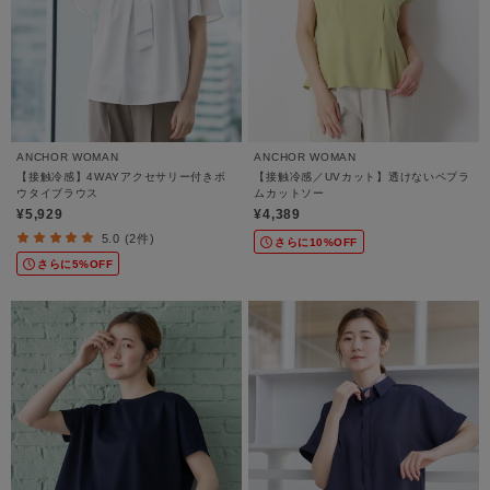
ANCHOR WOMAN
ANCHOR WOMAN
【接触冷感】4WAYアクセサリー付きボ
【接触冷感／UVカット】透けないペプラ
ウタイブラウス
ムカットソー
¥5,929
¥4,389
5.0 (2件)
さらに10%OFF
さらに5%OFF