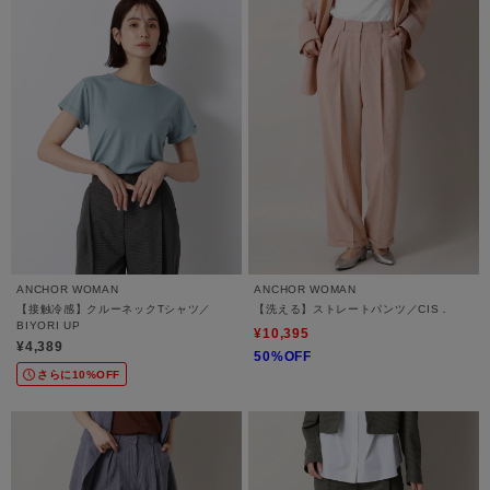
ANCHOR WOMAN
ANCHOR WOMAN
【接触冷感】クルーネックTシャツ／
【洗える】ストレートパンツ／CIS．
BIYORI UP
¥10,395
¥4,389
50%OFF
さらに10%OFF