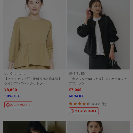
Lui Chantant
UNTITLED
【セットアップ可／接触冷感／日本製】
【春アウター/ゆったり】ダンボールジッ
ツインフレアヘムカットソー
プブルゾン
¥8,800
¥7,040
50%OFF
60%OFF
4.3 (6件)
さらに5%OFF
さらに20%OFF