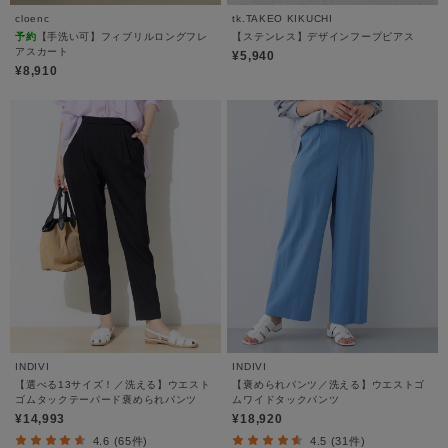
cloenc
tk.TAKEO KIKUCHI
予約
【手洗い可】フィブリルロングフレ
【ステンレス】デザインフープピアス
アスカート
¥5,940
¥8,910
INDIVI
INDIVI
【選べる13サイズ！／洗える】ウエスト
【褒められパンツ／洗える】ウエストゴ
ゴムタックテーパード褒められパンツ
ムワイドタックパンツ
¥14,993
¥18,920
4.6 (65件)
4.5 (31件)