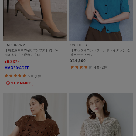
ESPERANZA
UNTITLED
【晴雨兼用/12時間パンプス】約7.5cm
【すっきりコンパクト】ドライタッチ5分
歩きやすくて疲れにくい
袖カーディガン
¥16,500
¥6,237～
4.0 (2件)
MAX30%OFF
5.0 (1件)
さらに5%OFF