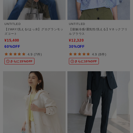
UNTITLED
UNTITLED
【2WAY/洗える/はっ水】グログランモッ
【接触冷感/通気性/洗える】Vネックフリ
ズコート
ルブラウス
¥15,400
¥12,320
60%OFF
30%OFF
4.9 (7件)
4.9 (8件)
さらに15%OFF
さらに10%OFF