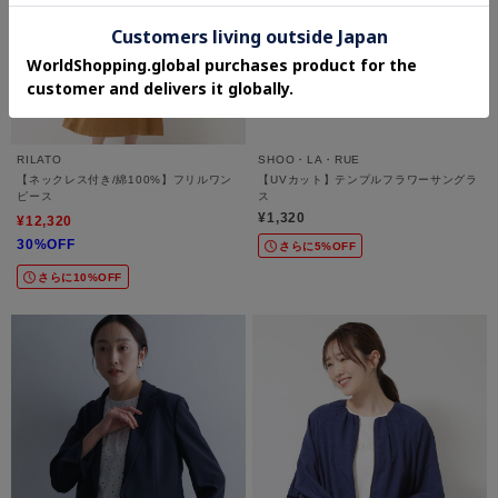
RILATO
SHOO・LA・RUE
【ネックレス付き/綿100%】フリルワン
【UVカット】テンプルフラワーサングラ
ピース
ス
¥1,320
¥12,320
30%OFF
さらに5%OFF
さらに10%OFF