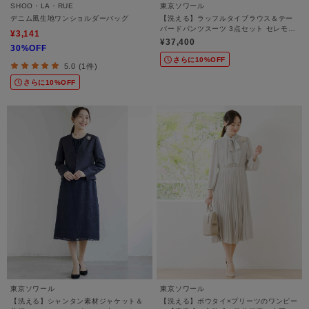
SHOO・LA・RUE
東京ソワール
デニム風生地ワンショルダーバッグ
【洗える】ラッフルタイブラウス＆テー
パードパンツスーツ 3点セット セレモニ
¥3,141
ースーツ【卒業式・入学式・学校行事・
¥37,400
30%OFF
七五三・結婚式】
さらに10%OFF
5.0 (1件)
さらに10%OFF
東京ソワール
東京ソワール
【洗える】シャンタン素材ジャケット＆
【洗える】ボウタイ×プリーツのワンピー