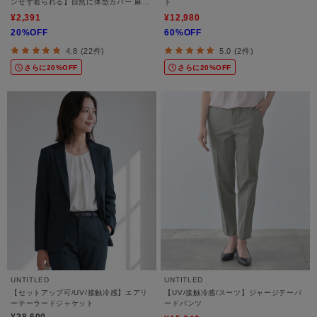
ンせず着られる】自然に体型カバー 麻調
ト
ペプラムブラウス
¥2,391
¥12,980
20%OFF
60%OFF
4.8 (22件)
5.0 (2件)
さらに20%OFF
さらに20%OFF
UNTITLED
UNTITLED
【セットアップ可/UV/接触冷感】エアリ
【UV/接触冷感/スーツ】ジャージテーパ
ーテーラードジャケット
ードパンツ
¥28,600