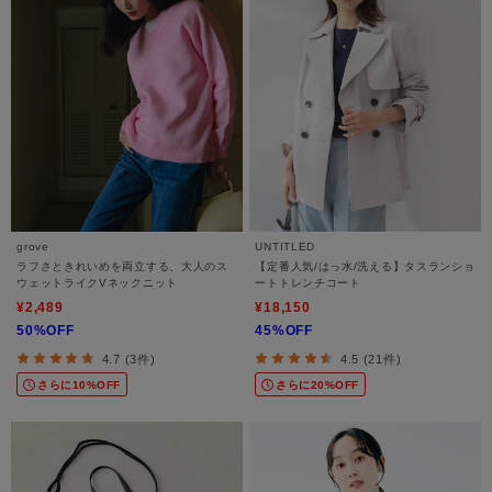
grove
UNTITLED
ラフさときれいめを両立する、大人のス
【定番人気/はっ水/洗える】タスランショ
ウェットライクVネックニット
ートトレンチコート
¥2,489
¥18,150
50%OFF
45%OFF
4.7 (3件)
4.5 (21件)
さらに10%OFF
さらに20%OFF