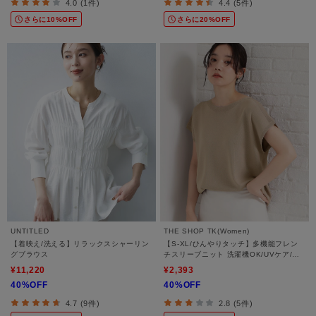
4.0 (1件)
4.4 (5件)
さらに10%OFF
さらに20%OFF
UNTITLED
THE SHOP TK(Women)
【着映え/洗える】リラックスシャーリン
【S-XL/ひんやりタッチ】多機能フレン
グブラウス
チスリーブニット 洗濯機OK/UVケア/毛
玉になりにくい
¥11,220
¥2,393
40%OFF
40%OFF
4.7 (9件)
2.8 (5件)