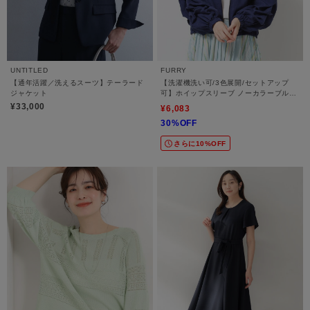
UNTITLED
FURRY
【通年活躍／洗えるスーツ】テーラード
【洗濯機洗い可/3色展開/セットアップ
ジャケット
可】ホイップスリーブ ノーカラーブルゾ
ン
¥33,000
¥6,083
30%OFF
さらに10%OFF