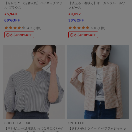
【セレモニー/定番人気】ハイネックフリ
【洗える・着映え】オーガンフルールワ
ル ブラウス
ンピース
¥5,940
¥9,092
60%OFF
30%OFF
4.2 (9件)
5.0 (1件)
さらに20%OFF
さらに10%OFF
SHOO・LA・RUE
UNTITLED
【高レビュー/洗濯後しわになりにくい/イ
【きれいめ】ツイード ペプラムジャケッ