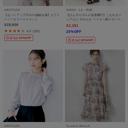
UNTITLED
SHOO・LA・RUE
【セットアップ可/UV/接触冷感】エアリ
【ひんやり/S-LL/洗濯機可】こなれカジ
ーノーカラージャケット
ュアルに やわらか ベイカー風ナロースカ
ート
¥28,600
¥3,191
4.0 (3件)
20%OFF
さらに10%OFF
さらに20%OFF
UNTITLED
Couture Brooch