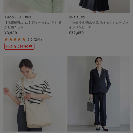
SHOO・LA・RUE
UNTITLED
【洗濯機可/S-LL】軽やかきれい見え 透
【接触冷感/吸水速乾/洗える】ドレープツ
かし柄ニット
イルワンピース
¥3,989
¥32,450
5.0 (2件)
さらに20%OFF