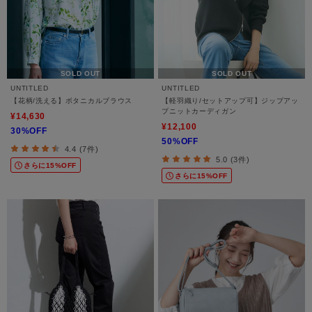
SOLD OUT
SOLD OUT
UNTITLED
UNTITLED
【花柄/洗える】ボタニカルブラウス
【軽羽織り/セットアップ可】ジップアッ
プニットカーディガン
¥14,630
¥12,100
30%OFF
50%OFF
4.4 (7件)
5.0 (3件)
さらに15%OFF
さらに15%OFF