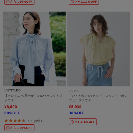
さらに20%OFF
さらに10%OFF
UNTITLED
cloenc
【セレモニー/華やか】2WAYボウタイブ
【ひんやり／UVカット】スタンドリボン
ラウス
フリルブラウス
¥8,800
¥6,930
60%OFF
30%OFF
4.5 (4件)
さらに5%OFF
さらに20%OFF