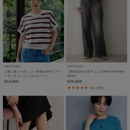
UNTITLED
UNTITLED
【肌に張りつきにくい/前後2WAY】ドラ
【新色追加/人気デニム】MAKE×DENIM
イタッチコットンプルオーバー
WIDE
¥14,850
¥20,900
4.9 (7件)