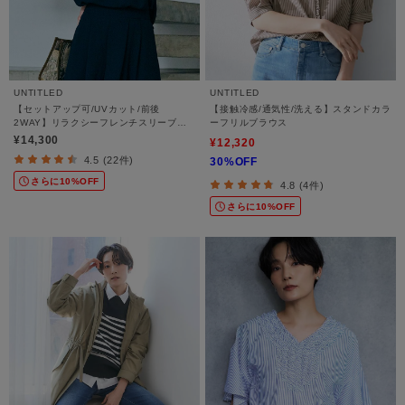
UNTITLED
UNTITLED
【セットアップ可/UVカット/前後
【接触冷感/通気性/洗える】スタンドカラ
2WAY】リラクシーフレンチスリーブブ
ーフリルブラウス
ラウス
¥14,300
¥12,320
4.5 (22件)
30%OFF
さらに10%OFF
4.8 (4件)
さらに10%OFF