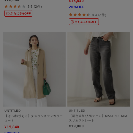
¥15,840
3.5 (2件)
20%OFF
さらに5%OFF
4.3 (3件)
さらに15%OFF
UNTITLED
UNTITLED
【はっ水/洗える】タスランステンカラー
【新色追加/人気デニム】MAKE×DENIM
コート
スリムストレート
¥19,800
¥15,840