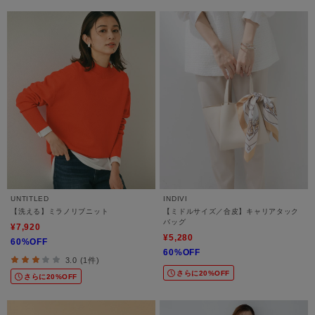
UNTITLED
INDIVI
【洗える】ミラノリブニット
【ミドルサイズ／合皮】キャリアタック
バッグ
¥7,920
¥5,280
60%OFF
60%OFF
3.0 (1件)
さらに20%OFF
さらに20%OFF