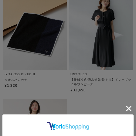
tk.TAKEO KIKUCHI
UNTITLED
タオルハンカチ
【接触冷感/吸水速乾/洗える】ドレープツ
イルワンピース
¥1,320
¥32,450