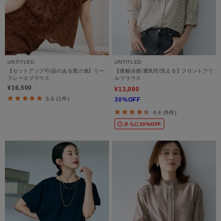
UNTITLED
UNTITLED
【セットアップ可/品のある透け感】リー
【接触冷感/通気性/洗える】フロントフリ
フレースブラウス
ルブラウス
¥16,500
¥13,090
5.0 (1件)
30%OFF
4.4 (8件)
さらに10%OFF