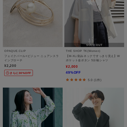
SOLD OUT
OPAQUE.CLIP
THE SHOP TK(Women)
フェイクパール×ビジュー ニュアンスラ
【M-XL/刻みネックですっきり見え】W
インブローチ
ポケット金ボタン 5分袖シャツ
¥2,200
¥2,000
49%OFF
さらに30%OFF
5.0 (1件)