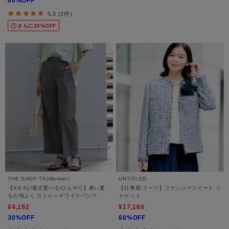
60%OFF
5.0 (2件)
さらに20%OFF
THE SHOP TK(Women)
UNTITLED
【XS-XL/着丈選べる/ひんやり】暑い夏
【仕事着/スーツ】ファンシーツイード ジ
も心地よく ストレッチワイドパンツ
ャケット
¥4,192
¥17,160
30%OFF
60%OFF