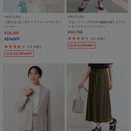
UNTITLED
UNTITLED
【洗える/はっ水】リラクシーマウンテン
【セットアップ可/UV/接触冷感】エアリ
パーカー
ータックテーパードパンツ
¥18,700
¥18,150
4.0 (2件)
45%OFF
さらに5%OFF
3.8 (4件)
さらに20%OFF