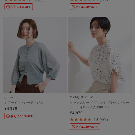
さらに5%OFF
さらに10%OFF
grove
OPAQUE.CLIP
シアードットカーディガン
タックスリーブ プリントブラウス《イー
ジーアイロン／洗濯機OK》
¥4,979
¥4,979
さらに30%OFF
4.5 (4件)
さらに30%OFF