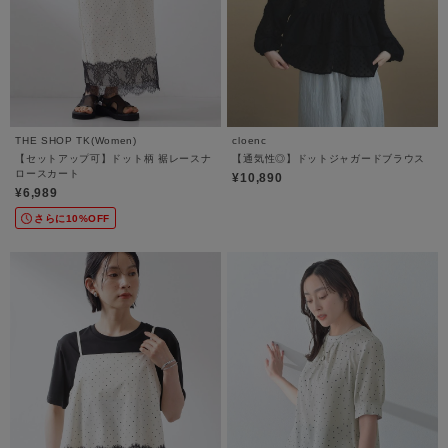
THE SHOP TK(Women)
cloenc
【セットアップ可】ドット柄 裾レースナ
【通気性◎】ドットジャガードブラウス
ロースカート
¥10,890
¥6,989
さらに10%OFF