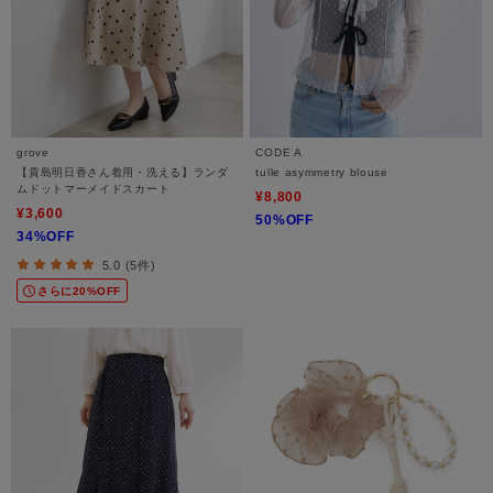
grove
CODE A
【貴島明日香さん着用・洗える】ランダ
tulle asymmetry blouse
ムドットマーメイドスカート
¥8,800
¥3,600
50%OFF
34%OFF
5.0 (5件)
さらに20%OFF