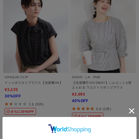
OPAQUE.CLIP
SHOO・LA・RUE
ドットボウタイブラウス【洗濯機OK】
【洗濯機可/UV/3WAY】シルエットが変
えられる ウエストリボンブラウス
¥3,135
¥2,093
30%OFF
40%OFF
1.6 (5件)
5.0 (1件)
さらに15%OFF
さらに10%OFF