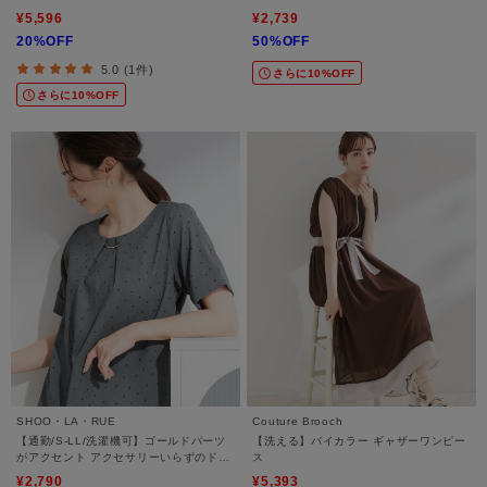
¥5,596
¥2,739
20%OFF
50%OFF
5.0 (1件)
さらに10%OFF
さらに10%OFF
SHOO・LA・RUE
Couture Brooch
【通勤/S-LL/洗濯機可】ゴールドパーツ
【洗える】バイカラー ギャザーワンピー
がアクセント アクセサリーいらずのドッ
ス
ト柄ブラウス
¥2,790
¥5,393