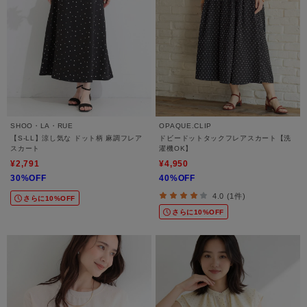
SHOO・LA・RUE
OPAQUE.CLIP
【S-LL】涼し気な ドット柄 麻調フレア
ドビードットタックフレアスカート【洗
スカート
濯機OK】
¥2,791
¥4,950
30%OFF
40%OFF
4.0 (1件)
さらに10%OFF
さらに10%OFF