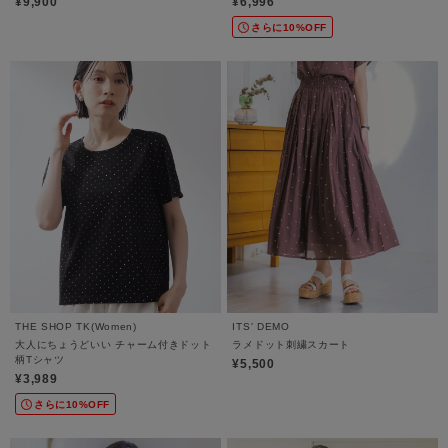
¥9,900
¥6,996
さらに10%OFF
THE SHOP TK(Women)
ITS' DEMO
大人にちょうどいい チャーム付きドット
ラメドット刺繍スカート
柄Tシャツ
¥5,500
¥3,989
さらに10%OFF