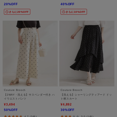
20%OFF
40%OFF
さらに20%OFF
さらに10%OFF
Couture Brooch
Couture Brooch
【2WAY・洗える】サスペンダー付き ハ
【洗える】シャーリングティアード ドッ
イウエストパンツ
ト柄スカート
¥3,494
¥4,892
50%OFF
30%OFF
4.7 (3件)
3.0 (1件)