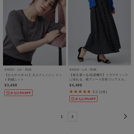
SHOO・LA・RUE
SHOO・LA・RUE
【ひんやり/S-LL】大人フェミニン ドッ
【着丈選べる/洗濯機可】ドラマティック
ト刺繍ニット
に揺れる。柄アソート切替フレアスカー
ト
¥3,498
¥4,499
5.0 (1件)
さらに5%OFF
さらに5%OFF
1
2