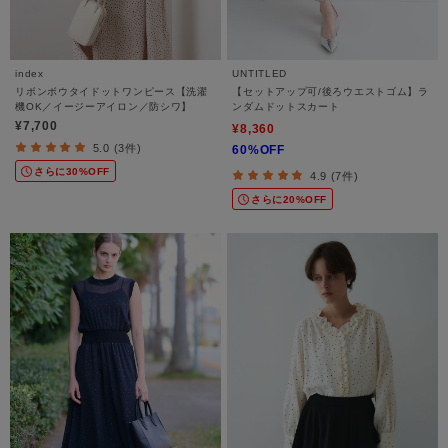
index
UNTITLED
リボンボウタイドットワンピース【洗濯
【セットアップ可/後ろウエストゴム】ラ
機OK／イージーアイロン／防シワ】
ンダムドットスカート
¥7,700
¥8,360
5.0 (3件)
60%OFF
さらに30%OFF
4.9 (7件)
さらに20%OFF