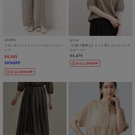
ZAMPA
grove
フロッキードットイージーストレートパ
【1枚で着映え】ドット刺しゅうニットプ
ンツ
ルオーバー
¥4,479
¥4,345
50%OFF
さらに10%OFF
さらに30%OFF