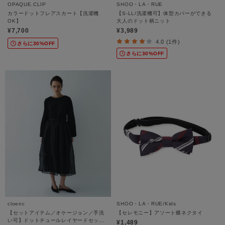
OPAQUE.CLIP
SHOO・LA・RUE
カラードットフレアスカート【洗濯機
【S-LL/洗濯機可】体型カバーができる
OK】
大人のドット柄ニット
¥7,700
¥3,989
4.0 (1件)
さらに30%OFF
さらに30%OFF
cloenc
SHOO・LA・RUE/Kids
【セットアイテム／オケージョン／手洗
【セレモニー】アソート蝶ネクタイ
い可】ドットチュールレイヤードセット
¥1,489