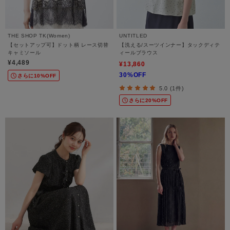
THE SHOP TK(Women)
UNTITLED
【セットアップ可】ドット柄 レース切替
【洗える/スーツインナー】タックディテ
キャミソール
ィールブラウス
¥4,489
¥13,860
30%OFF
さらに10%OFF
5.0 (1件)
さらに20%OFF