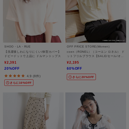
SHOO・LA・RUE
OFF PRICE STORE(Women)
【洗濯後しわになりにくい/体型カバー】
coen（RONEL）（コーエン ロネル） ド
ドビードットで上品に ドルマントップス
ットフリルブラウス【SALE/セール/オフ
プライス/カジュアル/デイリー/トレンド/
¥2,391
¥2,195
通勤】
20%OFF
60%OFF
4.9 (8件)
さらに20%OFF
さらに10%OFF