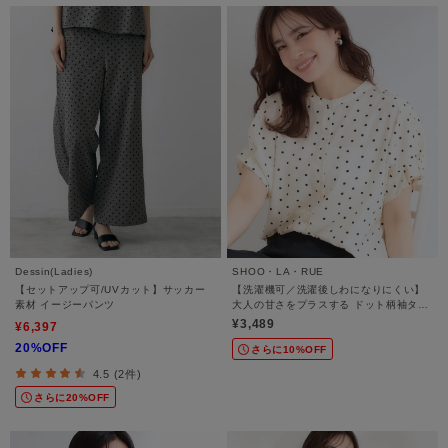
Dessin(Ladies)
SHOO・LA・RUE
【セットアップ可/UVカット】サッカー
【洗濯機可／洗濯後しわになりにくい】
素材 イージーパンツ
大人の甘さをプラスする ドット柄袖タッ
クブラウス
¥3,489
¥6,397
20%OFF
さらに10%OFF
4.5 (2件)
さらに20%OFF