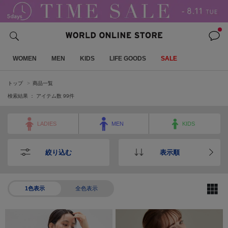
WOMEN
MEN
KIDS
LIFE GOODS
SALE
トップ
商品一覧
検索結果 ： アイテム数
99
件
LADIES
MEN
KIDS
絞り込む
表示順
1色表示
全色表示