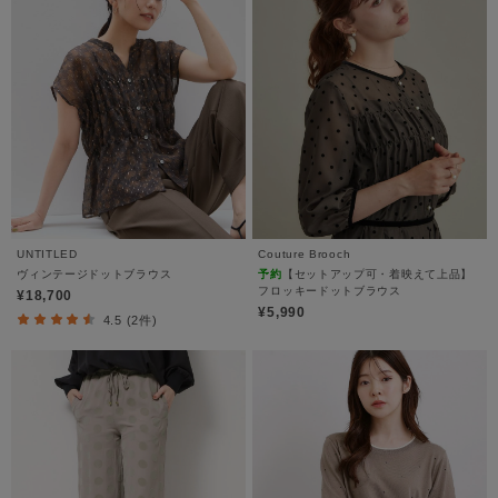
UNTITLED
Couture Brooch
ヴィンテージドットブラウス
予約
【セットアップ可・着映えて上品】
フロッキードットブラウス
¥18,700
¥5,990
4.5 (2件)