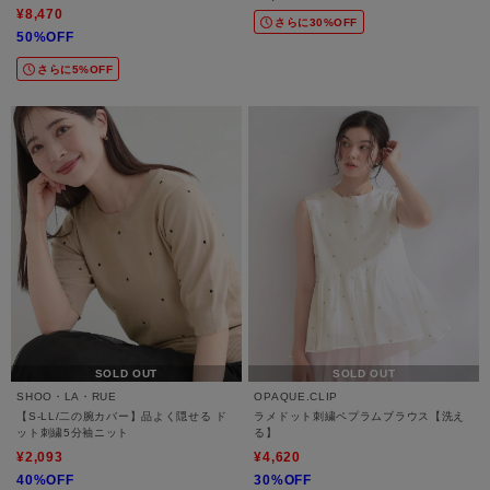
ワンピース
¥8,470
さらに30%OFF
50%OFF
さらに5%OFF
SOLD OUT
SOLD OUT
SHOO・LA・RUE
OPAQUE.CLIP
【S-LL/二の腕カバー】品よく隠せる ド
ラメドット刺繍ペプラムブラウス【洗え
ット刺繍5分袖ニット
る】
¥2,093
¥4,620
40%OFF
30%OFF