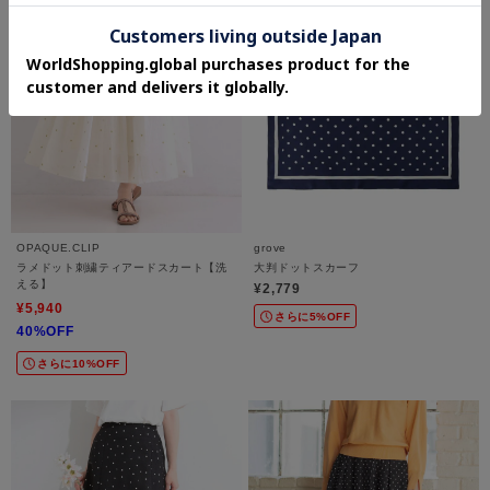
OPAQUE.CLIP
grove
ラメドット刺繍ティアードスカート【洗
大判ドットスカーフ
える】
¥2,779
¥5,940
さらに5%OFF
40%OFF
さらに10%OFF