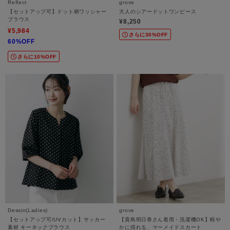
Reflect
grove
【セットアップ可】ドット柄ワッシャー
大人のシアードットワンピース
ブラウス
¥8,250
¥5,984
さらに30%OFF
60%OFF
さらに10%OFF
Dessin(Ladies)
grove
【セットアップ可/UVカット】サッカー
【貴島明日香さん着用・洗濯機OK】軽や
素材 キーネックブラウス
かに揺れる、マーメイドスカート