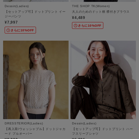
Dessin(Ladies)
THE SHOP TK(Women)
【セットアップ可】ドットプリント イー
大人のためのドット柄 襟付きブラウス
ジーパンツ
¥4,489
¥7,997
さらに10%OFF
さらに10%OFF
DRESSTERIOR(Ladies)
Dessin(Ladies)
【再入荷/ウォッシャブル】ドットジャカ
【セットアップ可】ドットプリント ハー
ード プルオーバー
フスリーブシャツ