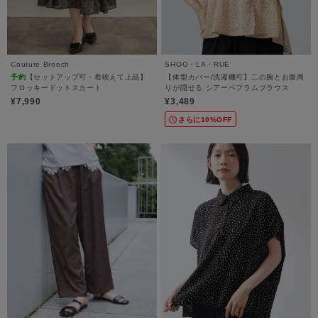
Couture Brooch
SHOO・LA・RUE
予約
【セットアップ可・着映えて上品】
【体型カバー/洗濯機可】二の腕とお腹周
フロッキードットスカート
りが隠せる シアーペプラムブラウス
¥7,990
¥3,489
さらに10%OFF