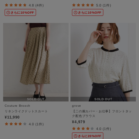
4.8 (4件)
5.0 (1件)
さらに10%OFF
さらに10%OFF
SOLD OUT
SOLD OUT
Couture Brooch
grove
リネンライクドットスカート
【二の腕カバー・お仕事】フロントタッ
ク配色ブラウス
¥11,990
¥4,979
4.0 (1件)
4.0 (1件)
さらに20%OFF