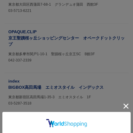
東京都大田区西蒲田7-68-1 グランデュオ蒲田 西館3F
03-5713-6221
OPAQUE.CLIP
京王聖蹟桜ヶ丘ショッピングセンター オペークドットクリッ
プ
東京都多摩市関戸1-10-1 聖蹟桜ヶ丘京王SC B館3F
042-337-2339
index
BIGBOX高田馬場 エミオスタイル インデックス
東京都新宿区高田馬場1-35-3 エミオスタイル 1F
03-5287-3518
index
銀座インズ インデックス