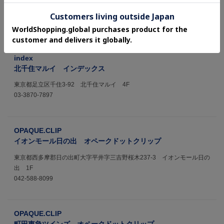
東京都中央区銀座西2-2先 銀座インズ1 1F
03-3535-3505
index
北千住マルイ インデックス
東京都足立区千住3-92 北千住マルイ 4F
03-3870-7897
OPAQUE.CLIP
イオンモール日の出 オペークドットクリップ
東京都西多摩郡日の出町大字平井字三吉野桜木237-3 イオンモール日の
出 1F
042-588-8099
OPAQUE.CLIP