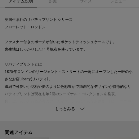
アイテム説明
詳細
サイズ
レビュー
英国生まれのリバティプリント シリーズ
フローレット・ロンドン
ファスナー付きのポーチが付いたポケットティッシュケースです。
裏生地はしっかりした11号帆布を使っています。
リバティプリントとは
1875年ロンドンのリージェント・ストリートの一角にオープンした一軒の小
さなお店Liberty(リバティ）。
繊細で可愛い小花柄や夢のように色彩豊かで独創的なデザインが特徴的なリ
バティプリントは現在も年2回のシーズナル・コレクションを発表。
数万点ともいわれる過去のアーカイブとともに今もなお進化し続け、世界中
から愛されているブランドです。
FLORET LONDON（フローレット・ロンドン）とは
リバティプリントを使った、日本のプロダクトブランドです。
関連アイテム
【取り扱い方法】