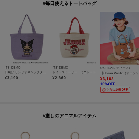
#毎日使えるトートバッグ
ITS' DEMO
ITS' DEMO
Op/FILA(レディース)
日焼け サンリオキャラクターズ ジャガードトート
トイ・ストーリー ミニトート
【Oce
¥
3,190
¥
2,860
¥
3,168
10
%OFF
さらに10%OFF
#癒しのアニマルアイテム