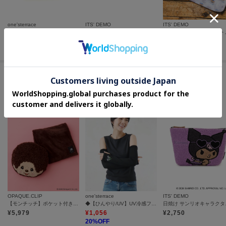
one'sterrace
ITS' DEMO
ITS' DEMO
SWS ティッシュポーチ CAT
＜PAUL ＆ JOE＞ブリントメッシュポーチ
¥
1,760
¥
2,640
¥
2,640
この商品を見た人はコチラの商品も
チェックしています
OPAQUE.CLIP
one'sterrace
ITS' DEMO
【モンチッチ】ポケット付きブランケット入りフェイス型クッション
◆【ひんやり/UV】UV冷感フラワー アームカバー 指無
日焼け 
¥
5,979
¥
1,056
¥
2,750
20
%OFF