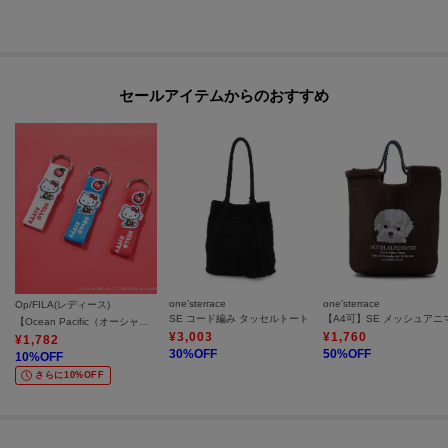
セールアイテムからのおすすめ
one'sterrace
one'sterrace
Op/FILA(レディース)
SE コード編み タッセルトート
【Ocean Pacific（オーシャンパシフィック）×ハローキティ】ハローキティ／ワッペンバッグチャーム
¥
3,003
¥
1,760
¥
1,782
30
%OFF
50
%OFF
10
%OFF
さらに10%OFF