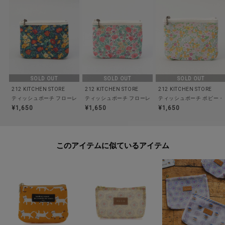
食洗器/乾燥機:--
電子レンジ:--
オーブン:--
対応熱源:--
耐熱/耐冷温度:--
その他:--
SOLD OUT
SOLD OUT
SOLD OUT
212 KITCHEN STORE
212 KITCHEN STORE
212 KITCHEN STORE
ティッシュポーチ フローレンス・メイ NA ＜フローレット・ロンドン＞
ティッシュポーチ フローレンス・メイ PI ＜フローレッ
ティッシュポーチ ポピー・
※照明の関係により、実際よりも色味が違って見える場合があります。ま
¥1,650
¥1,650
¥1,650
た、パソコン・スマートフォンなどの環境により、若干製品と画像のカラー
が異なる場合もございます。
このアイテムに似ているアイテム