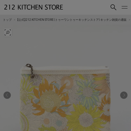
買いもの
読みもの
トップ
【公式】212 KITCHEN STORE（トゥーワントゥーキッチンストア）キッチン雑貨の通販
ショップコンセプト
店舗一覧
会社概要
採用情報
212 KITCHEN STORE 公式SNSアカウント
Instagram
Facebook
Mail Magazine
YouTube
LINE