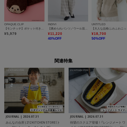
OPAQUE.CLIP
INDIVI
UNTITLED
【モンチッチ】ポケット付きブランケット入りフェイス型クッション
【褒められパンツ／ウール混】ウォームウール ワイドパンツ
【大人な品格
¥
5,979
¥
11,220
¥
18,700
40
%OFF
50
%OFF
関連特集
JOURNAL |
2026.07.31
JOURNAL |
2026.07.31
みんなの台所 | 212 KITCHEN STORE（ト
待望のスクエア登場！「レンジメート ワ