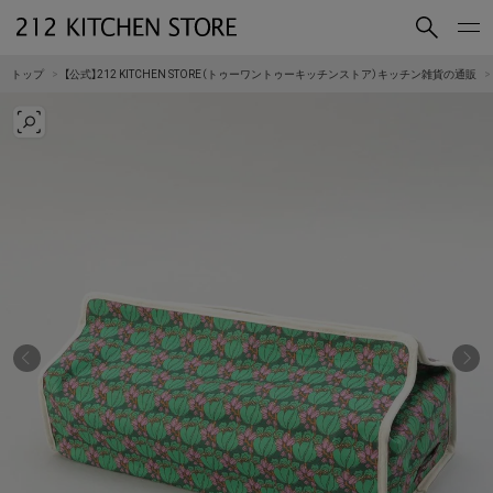
買いもの
読みもの
トップ
【公式】212 KITCHEN STORE（トゥーワントゥーキッチンストア）キッチン雑貨の通販
ショップコンセプト
店舗一覧
会社概要
採用情報
212 KITCHEN STORE 公式SNSアカウント
Instagram
Facebook
Mail Magazine
YouTube
LINE