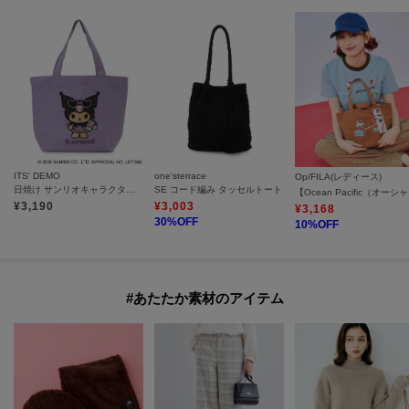
ITS' DEMO
one'sterrace
Op/FILA(レディース)
日焼け サンリオキャラクターズ ジャガードトート
SE コード編み タッセルトート
【Oce
¥
3,190
¥
3,003
¥
3,168
30
%OFF
10
%OFF
#あたたか素材のアイテム