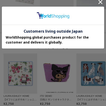
ITS' DEMO
LAURA ASHLEY HOME
212 KITCHEN STORE
アニマルフルールコンパクトメガネケース
【2柄選べる】バーンウッド柄／エイボンブリー柄 プレースマット
バスケットカバー BL
¥
2,090
¥
2,200
¥
3,432
20
%OFF
20
%OFF
この商品を見た人はコチラの商品も
チェックしています
LAURA ASHLEY HOME
ITS' DEMO
LAURA ASHLEY HOME
【ギフトにおすすめ！シェニール織】 バンチェッドロージズ ミニタオル
日焼け サンリオキャラクターズ さがらポーチ
¥
2,750
¥
2,750
¥
2,750