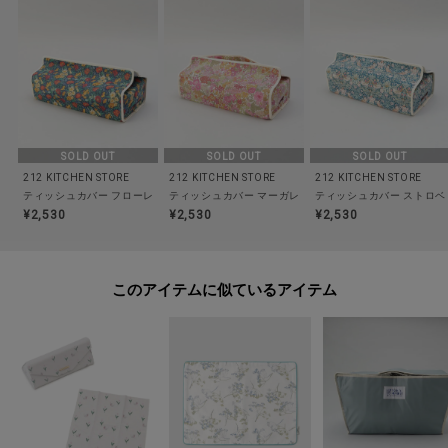
食洗器/乾燥機:--
電子レンジ:--
オーブン:--
対応熱源:--
耐熱/耐冷温度:--
その他:--
SOLD OUT
SOLD OUT
SOLD OUT
212 KITCHEN STORE
212 KITCHEN STORE
212 KITCHEN STORE
ティッシュカバー フローレンス・メイ NA ＜フローレット・ロンドン＞
ティッシュカバー マーガレット・アニー PR ＜フローレ
ティッシュカバー ストロベ
※照明の関係により、実際よりも色味が違って見える場合があります。ま
¥2,530
¥2,530
¥2,530
た、パソコン・スマートフォンなどの環境により、若干製品と画像のカラー
が異なる場合もございます。
このアイテムに似ているアイテム