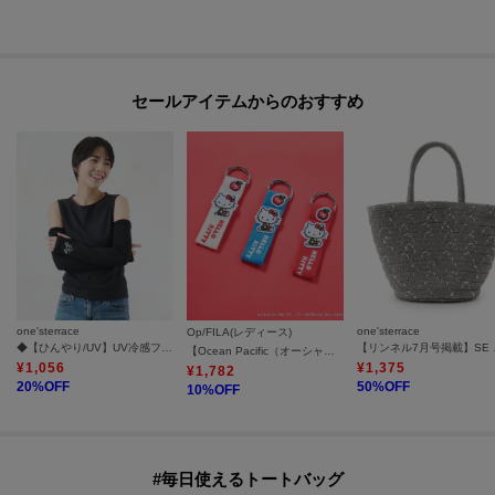
セールアイテムからのおすすめ
one'sterrace
one'sterrace
Op/FILA(レディース)
◆【ひんやり/UV】UV冷感フラワー アームカバー 指無
【リンネル7
【Ocean Pacific（オーシャンパシフィック）×ハローキティ】ハローキティ／ワッペンバッグチャーム
¥
1,056
¥
1,375
¥
1,782
20
%OFF
50
%OFF
10
%OFF
#毎日使えるトートバッグ