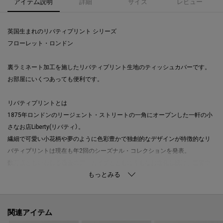
アイテム説明
詳細
サイズ
レビュー
英国生まれのリバティプリント シリーズ
フローレット・ロンドン
裏ラミネート加工を施したリバティプリント生地のティッシュカバーです。
お部屋にいくつあっても便利です。
リバティプリントとは
1875年ロンドンのリージェント・ストリートの一角にオープンした一軒の小
さなお店Liberty(リバティ）。
繊細で可愛い小花柄や夢のように色彩豊かで独創的なデザインが特徴的なリ
バティプリントは現在も年2回のシーズナル・コレクションを発表。
数万点ともいわれる過去のアーカイブとともに今もなお進化し続け、世界中
から愛されているブランドです。
FLORET LONDON（フローレット・ロンドン）とは
リバティプリントを使った、日本のプロダクトブランドです。
関連アイテム
【取り扱い方法】