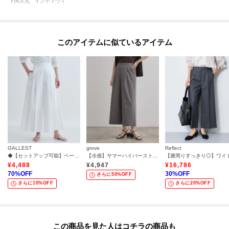
下関大丸 インディヴィ
このアイテムに似ているアイテム
GALLEST
grove
Reflect
◆【セットアップ可能】ペーパーライクタックフレアパンツ
【冷感】サマーハイパーストレッチワイドパンツ
¥
4,488
¥
4,947
¥
16,786
70
%OFF
30
%OFF
さらに50%OFF
さらに10%OFF
さらに20%OFF
この商品を見た人はコチラの商品も