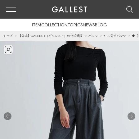
ITEM
COLLECTION
TOPICS
NEWS
BLOG
トップ
【公式】GALLEST（ギャレスト）の公式通販
パンツ
6～9分丈パンツ
◆【