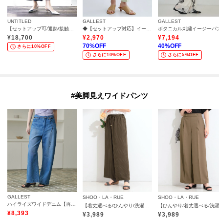
UNTITLED
GALLEST
GALLEST
【セットアップ可/遮熱/接触冷感/UVカット】リラクシーガウチョパンツ
◆【セットアップ対応】イージーテーパードパンツ【カセット服/オケージョン/通勤】
¥
18,700
¥
2,970
¥
7,194
70
%OFF
40
%OFF
さらに10%OFF
さらに10%OFF
さらに5%OFF
#美脚見えワイドパンツ
GALLEST
SHOO・LA・RUE
SHOO・LA・RUE
ハイライズワイドデニム【再入荷／マシンウォッシャブル】
【着丈選べる/ひんやり/洗濯後しわになりにくい/UV】ストライプ柄ですっきり見え イージーワイドパンツ
¥
8,393
¥
3,989
¥
3,989