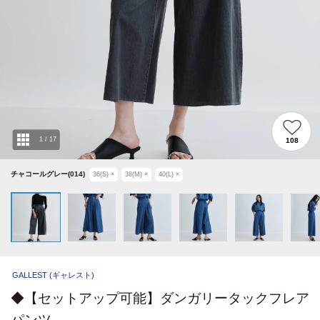
1
/
17
108
チャコールグレー(014)
36(S)
×
38(M)
×
40(L)
×
GALLEST
(ギャレスト)
◆【セットアップ可能】ダンガリータックフレア
パンツ