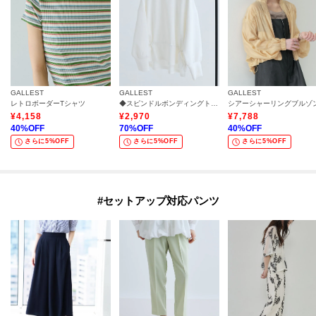
GALLEST
GALLEST
GALLEST
レトロボーダーTシャツ
◆スピンドルボンディングトップス
シアーシャーリングブルゾ
¥
4,158
¥
2,970
¥
7,788
40
%OFF
70
%OFF
40
%OFF
さらに5%OFF
さらに5%OFF
さらに5%OFF
#セットアップ対応パンツ