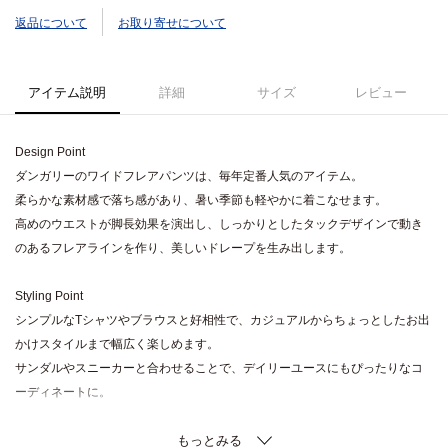
返品について
お取り寄せについて
アイテム説明
詳細
サイズ
レビュー
Design Point
ダンガリーのワイドフレアパンツは、毎年定番人気のアイテム。
柔らかな素材感で落ち感があり、暑い季節も軽やかに着こなせます。
高めのウエストが脚長効果を演出し、しっかりとしたタックデザインで動き
のあるフレアラインを作り、美しいドレープを生み出します。
Styling Point
シンプルなTシャツやブラウスと好相性で、カジュアルからちょっとしたお出
かけスタイルまで幅広く楽しめます。
サンダルやスニーカーと合わせることで、デイリーユースにもぴったりなコ
ーディネートに。
Fabric Point